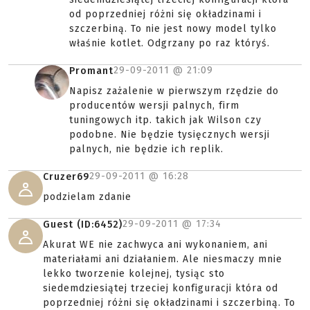
od poprzedniej różni się okładzinami i
szczerbiną. To nie jest nowy model tylko
właśnie kotlet. Odgrzany po raz któryś.
29-09-2011 @
21:09
Promant
Napisz zażalenie w pierwszym rzędzie do
producentów wersji palnych, firm
tuningowych itp. takich jak Wilson czy
podobne. Nie będzie tysięcznych wersji
palnych, nie będzie ich replik.
29-09-2011 @
16:28
Cruzer69
podzielam zdanie
29-09-2011 @
17:34
Guest (ID:6452)
Akurat WE nie zachwyca ani wykonaniem, ani
materiałami ani działaniem. Ale niesmaczy mnie
lekko tworzenie kolejnej, tysiąc sto
siedemdziesiątej trzeciej konfiguracji która od
poprzedniej różni się okładzinami i szczerbiną. To