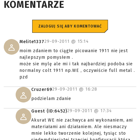
KOMENTARZE
ZALOGUJ SIĘ ABY KOMENTOWAĆ
29-09-2011 @
15:14
Melite1337
moim zdaniem to ciągłe picowanie 1911 nie jest
najlepszym pomysłem .
może sie mylę ale mi i tak najbardziej podoba sie
normalny colt 1911 np.WE , oczywiście full metal .
pzd
29-09-2011 @
16:28
Cruzer69
podzielam zdanie
29-09-2011 @
17:34
Guest (ID:6452)
Akurat WE nie zachwyca ani wykonaniem, ani
materiałami ani działaniem. Ale niesmaczy
mnie lekko tworzenie kolejnej, tysiąc sto
siedemdziesiątej trzeciej konfiguracji która