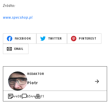
Źródło:
www.specshop.pl
FACEBOOK
TWITTER
PINTEREST
EMAIL
REDAKTOR
Piotr
4408
6544
11