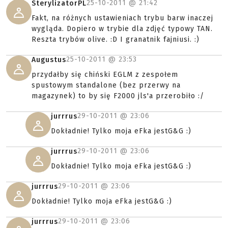
25-10-2011 @
21:42
SterylizatorPL
Fakt, na różnych ustawieniach trybu barw inaczej
wygląda. Dopiero w trybie dla zdjęć typowy TAN.
Reszta trybów olive. :D I granatnik fajniusi. :)
25-10-2011 @
23:53
Augustus
przydałby się chiński EGLM z zespołem
spustowym standalone (bez przerwy na
magazynek) to by się F2000 jls'a przerobiło :/
29-10-2011 @
23:06
jurrrus
Dokładnie! Tylko moja eFka jestG&G :)
29-10-2011 @
23:06
jurrrus
Dokładnie! Tylko moja eFka jestG&G :)
29-10-2011 @
23:06
jurrrus
Dokładnie! Tylko moja eFka jestG&G :)
29-10-2011 @
23:06
jurrrus