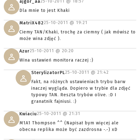
25-10-2011 @
18:57
ajgor_aa
Dla mnie to jest Khaki
25-10-2011 @
19:21
MatriX482
Ciemy TAN/Khaki, trochę za ciemny ( jak mówisz to
może wina zdjęć ).
25-10-2011 @
20:20
Azur
Wina ustawień monitora raczej :)
25-10-2011 @
21:42
SterylizatorPL
Fakt, na różnych ustawieniach trybu barw
inaczej wygląda. Dopiero w trybie dla zdjęć
typowy TAN. Reszta trybów olive. :D I
granatnik fajniusi. :)
25-10-2011 @
21:31
Kwiaciu
M1A1 Thompson ^^ (Napisał bym więcej ale
obecna replika może być zazdrosna -.-) xD