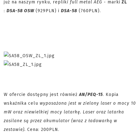
już na naszym rynku, replik
i full metal AEG
- marki
ZL
:
DSA-58 OSW
(929PLN) i
DSA-58
(760PLN).
W ofercie dostępny jest również
AN/PEQ-15
. Kopia
wskaźnika celu
wyposażona jest w zielony laser o mocy 10
mW oraz niewielkiej mocy latarkę. Laser oraz latarka
zasilane są przez akumulator (wraz z ładowarką w
zestawie).
Cena: 200PLN.