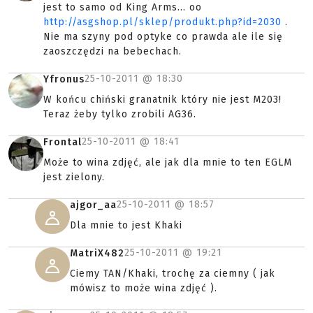
jest to samo od King Arms... oo
http://asgshop.pl/sklep/produkt.php?id=2030
.
Nie ma szyny pod optyke co prawda ale ile się
zaoszczędzi na bebechach.
25-10-2011 @
18:30
Yfronus
W końcu chiński granatnik który nie jest M203!
Teraz żeby tylko zrobili AG36.
25-10-2011 @
18:41
Frontal
Może to wina zdjęć, ale jak dla mnie to ten EGLM
jest zielony.
25-10-2011 @
18:57
ajgor_aa
Dla mnie to jest Khaki
25-10-2011 @
19:21
MatriX482
Ciemy TAN/Khaki, trochę za ciemny ( jak
mówisz to może wina zdjęć ).