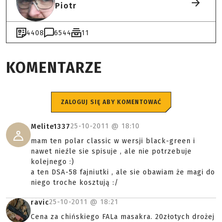
Piotr
4408
6544
11
KOMENTARZE
ZALOGUJ SIĘ ABY KOMENTOWAĆ
25-10-2011 @
18:10
Melite1337
mam ten polar classic w wersji black-green i
nawet nieźle sie spisuje , ale nie potrzebuje
kolejnego :)
a ten DSA-58 fajniutki , ale sie obawiam że magi do
niego troche kosztują :/
25-10-2011 @
18:21
ravic
Cena za chińskiego FALa masakra. 20złotych drożej