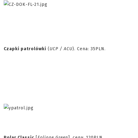
Czapki patrolówki
(
UCP / ACU
). Cena: 35PLN.
Polar Classic
[
Foliage Green
], cena: 120PLN.