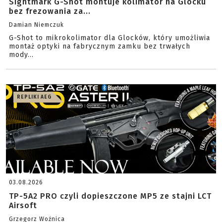
Sightmark G-Shot montuje kolimator na Glocku
bez frezowania za...
Damian Niemczuk
G-Shot to mikrokolimator dla Glocków, który umożliwia
montaż optyki na fabrycznym zamku bez trwałych
mody...
REPLIKI AEG
03.08.2026
TP-5A2 PRO czyli dopieszczone MP5 ze stajni LCT
Airsoft
Grzegorz Woźnica