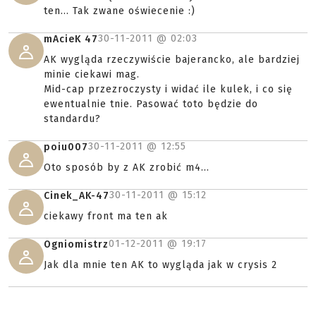
ten... Tak zwane oświecenie :)
30-11-2011 @
02:03
mAcieK 47
AK wygląda rzeczywiście bajerancko, ale bardziej
minie ciekawi mag.
Mid-cap przezroczysty i widać ile kulek, i co się
ewentualnie tnie. Pasować toto będzie do
standardu?
30-11-2011 @
12:55
poiu007
Oto sposób by z AK zrobić m4...
30-11-2011 @
15:12
Cinek_AK-47
ciekawy front ma ten ak
01-12-2011 @
19:17
Ogniomistrz
Jak dla mnie ten AK to wygląda jak w crysis 2