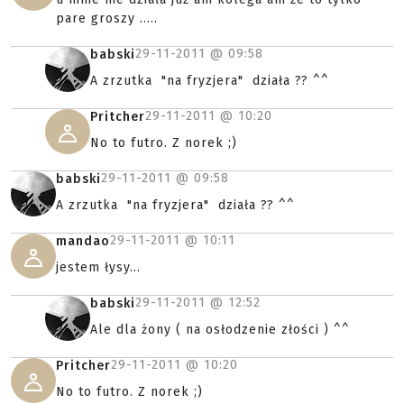
pare groszy .....
29-11-2011 @
09:58
babski
A zrzutka "na fryzjera" działa ?? ^^
29-11-2011 @
10:20
Pritcher
No to futro. Z norek ;)
29-11-2011 @
09:58
babski
A zrzutka "na fryzjera" działa ?? ^^
29-11-2011 @
10:11
mandao
jestem łysy...
29-11-2011 @
12:52
babski
Ale dla żony ( na osłodzenie złości ) ^^
29-11-2011 @
10:20
Pritcher
No to futro. Z norek ;)