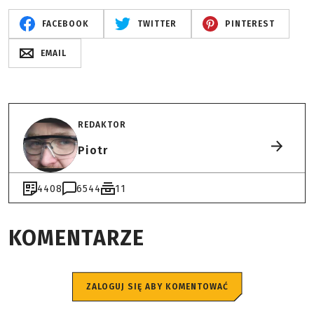
FACEBOOK
TWITTER
PINTEREST
EMAIL
REDAKTOR
Piotr
4408
6544
11
KOMENTARZE
ZALOGUJ SIĘ ABY KOMENTOWAĆ