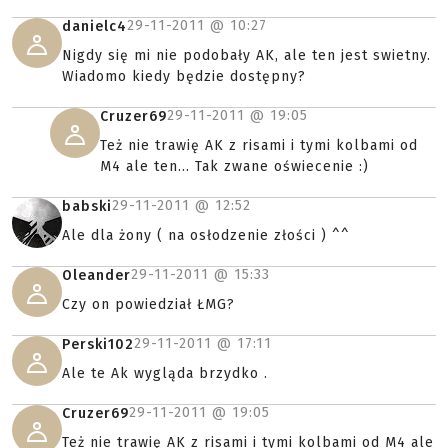
29-11-2011 @
10:27
danielc4
Nigdy się mi nie podobały AK, ale ten jest swietny.
Wiadomo kiedy będzie dostępny?
29-11-2011 @
19:05
Cruzer69
Też nie trawię AK z risami i tymi kolbami od
M4 ale ten... Tak zwane oświecenie :)
29-11-2011 @
12:52
babski
Ale dla żony ( na osłodzenie złości ) ^^
29-11-2011 @
15:33
Oleander
Czy on powiedział ŁMG?
29-11-2011 @
17:11
Perski102
Ale te Ak wygląda brzydko .
29-11-2011 @
19:05
Cruzer69
Też nie trawię AK z risami i tymi kolbami od M4 ale