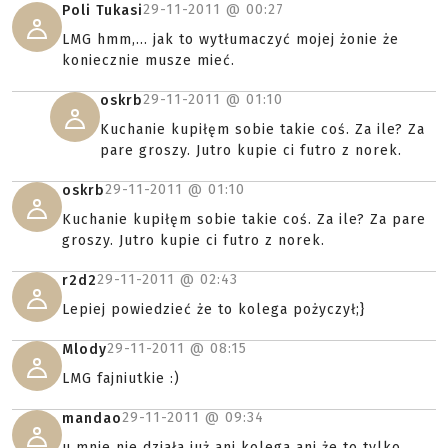
29-11-2011 @
00:27
Poli Tukasi
LMG hmm,... jak to wytłumaczyć mojej żonie że
koniecznie musze mieć.
29-11-2011 @
01:10
oskrb
Kuchanie kupiłęm sobie takie coś. Za ile? Za
pare groszy. Jutro kupie ci futro z norek.
29-11-2011 @
01:10
oskrb
Kuchanie kupiłęm sobie takie coś. Za ile? Za pare
groszy. Jutro kupie ci futro z norek.
29-11-2011 @
02:43
r2d2
Lepiej powiedzieć że to kolega pożyczył;}
29-11-2011 @
08:15
Mlody
LMG fajniutkie :)
29-11-2011 @
09:34
mandao
u mnie nie działa już ani kolega ani że to tylko