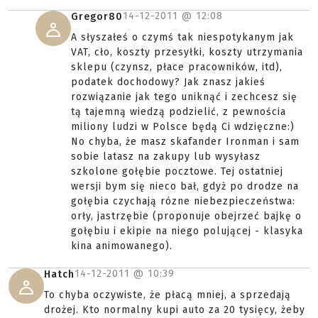
14-12-2011 @
12:08
Gregor80
A słyszałeś o czymś tak niespotykanym jak
VAT, cło, koszty przesyłki, koszty utrzymania
sklepu (czynsz, płace pracowników, itd),
podatek dochodowy? Jak znasz jakieś
rozwiązanie jak tego uniknąć i zechcesz się
tą tajemną wiedzą podzielić, z pewnościa
miliony ludzi w Polsce będą Ci wdzięczne:)
No chyba, że masz skafander Ironman i sam
sobie latasz na zakupy lub wysyłasz
szkolone gołębie pocztowe. Tej ostatniej
wersji bym się nieco bał, gdyż po drodze na
gołębia czychają rózne niebezpieczeństwa:
orły, jastrzębie (proponuje obejrzeć bajkę o
gołębiu i ekipie na niego polującej - klasyka
kina animowanego).
14-12-2011 @
10:39
Hatch
To chyba oczywiste, że płacą mniej, a sprzedają
drożej. Kto normalny kupi auto za 20 tysięcy, żeby