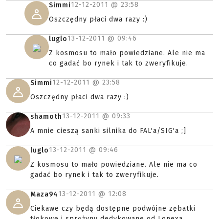
12-12-2011 @
23:58
Simmi
Oszczędny płaci dwa razy :)
13-12-2011 @
09:46
luglo
Z kosmosu to mało powiedziane. Ale nie ma
co gadać bo rynek i tak to zweryfikuje.
12-12-2011 @
23:58
Simmi
Oszczędny płaci dwa razy :)
13-12-2011 @
09:33
shamoth
A mnie cieszą sanki silnika do FAL'a/SIG'a ;]
13-12-2011 @
09:46
luglo
Z kosmosu to mało powiedziane. Ale nie ma co
gadać bo rynek i tak to zweryfikuje.
13-12-2011 @
12:08
Maza94
Ciekawe czy będą dostępne podwójne zębatki
tłokowe i sprężyny dedykowane od Lonexa.