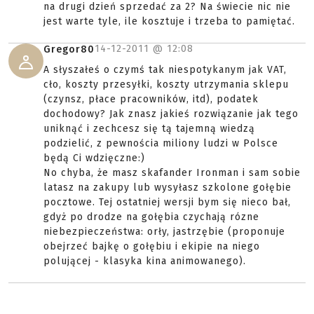
na drugi dzień sprzedać za 2? Na świecie nic nie
jest warte tyle, ile kosztuje i trzeba to pamiętać.
14-12-2011 @
12:08
Gregor80
A słyszałeś o czymś tak niespotykanym jak VAT,
cło, koszty przesyłki, koszty utrzymania sklepu
(czynsz, płace pracowników, itd), podatek
dochodowy? Jak znasz jakieś rozwiązanie jak tego
uniknąć i zechcesz się tą tajemną wiedzą
podzielić, z pewnościa miliony ludzi w Polsce
będą Ci wdzięczne:)
No chyba, że masz skafander Ironman i sam sobie
latasz na zakupy lub wysyłasz szkolone gołębie
pocztowe. Tej ostatniej wersji bym się nieco bał,
gdyż po drodze na gołębia czychają rózne
niebezpieczeństwa: orły, jastrzębie (proponuje
obejrzeć bajkę o gołębiu i ekipie na niego
polującej - klasyka kina animowanego).