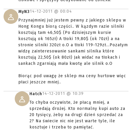
14-12-2011 @
00:04
MyN3
Przynajmniej już jestem pewny z jakiego sklepu w
Hong Kongu biorą części.. W kązdym razie silniki
kosztują tam 46,50$ (Po dzisiejszym kursie
kosztują ok 165zł) A tłoki 19,80$ (ok 70zł) a na
stronie silniki 320zł o.O a tłoki 119-129zł...Pozatym
widzę zainteresowanie sankami silnika które
kosztują 22,50$ (ok 80zł) Jak widać na tłokach i
sankach zgarniają mała kwotę ale silnik o.O
Biorąc pod uwagę że sklep ma ceny hurtowe więc
płaci jeszcze mniej..
14-12-2011 @
10:39
Hatch
To chyba oczywiste, że płacą mniej, a
sprzedają drożej. Kto normalny kupi auto za
20 tysięcy, żeby na drugi dzień sprzedać za
2? Na świecie nic nie jest warte tyle, ile
kosztuje i trzeba to pamiętać.