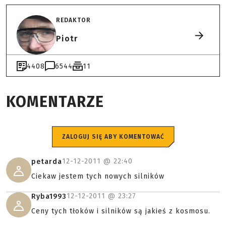
REDAKTOR
Piotr
4408
6544
11
KOMENTARZE
ZALOGUJ SIĘ ABY KOMENTOWAĆ
12-12-2011 @
22:40
petarda
Ciekaw jestem tych nowych silników
12-12-2011 @
23:27
Ryba1993
Ceny tych tłoków i silników są jakieś z kosmosu.