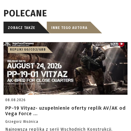
POLECANE
ZOBACZ TAKŻE
INNE TEGO AUTORA
REPLIKI GG/CO2/GBB
08.08.2026
PP-19 Vityaz- uzupełnienie oferty replik AV/AK od
Vega Force ...
Grzegorz Woźnica
Najnowsza replika z serii Wschodnich Konstrukcji.