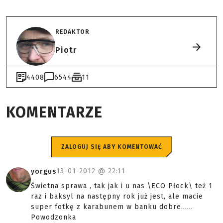
REDAKTOR
Piotr
4408
6544
11
KOMENTARZE
ZALOGUJ SIĘ ABY KOMENTOWAĆ
13-01-2012 @
22:11
yorgus
Świetna sprawa , tak jak i u nas \ECO Płock\ też 1
raz i baksyl na następny rok już jest, ale macie
super fotkę z karabunem w banku dobre......
Powodzonka