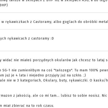
ołowę tańsze w sklepach z BHP niż w sklepach ASG, a do tego
 BHP)
a" w rękawiczkach z Castoramy, albo goglach do obróbki metal
tych rękawicach z castoramy :D
dy widać nie miałeś porządnych okularów Jak chcesz to lataj s
ich SG-1 nie zamieniłbym na coś "tańszego". Tu mam 100% pew
już je 4 lata i niejedno przyjęły już na szkło. ;)
le nie w 3 kategoriach, Okulary, buty, rękawiczki. O kasku/
mazon z jakością. ale co mi tam... lubisz to sobie nosisz. Nic
m miał zbierać na to rok czasu.