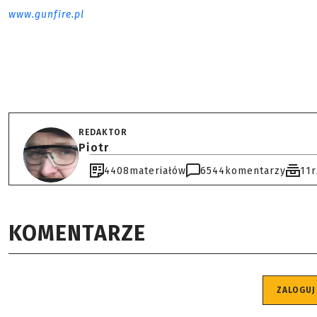
www.gunfire.pl
REDAKTOR
Piotr
4408
materiałów
6544
komentarzy
11
KOMENTARZE
ZALOGUJ