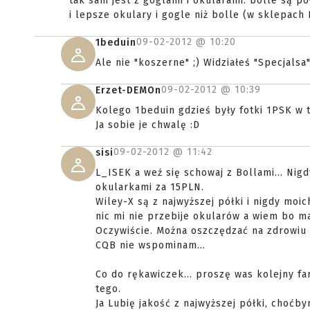
tak sam jest z goglami i okularami: bolle są p
i lepsze okulary i gogle niż bolle (w sklepach
09-02-2012 @
10:20
1beduin
Ale nie "koszerne" ;) Widziałeś "Specjals
09-02-2012 @
10:39
Erzet-DEMOn
Kolego 1beduin gdzieś były fotki 1PSK w 
Ja sobie je chwalę :D
09-02-2012 @
11:42
sisi
L_ISEK a weź się schowaj z Bollami... Nig
okularkami za 15PLN.
Wiley-X są z najwyższej półki i nigdy mo
nic mi nie przebije okularów a wiem bo mam 
Oczywiście. Można oszczędzać na zdrowiu a
CQB nie wspominam...
Co do rękawiczek... proszę was kolejny far
tego.
Ja Lubię jakość z najwyższej półki, choćby