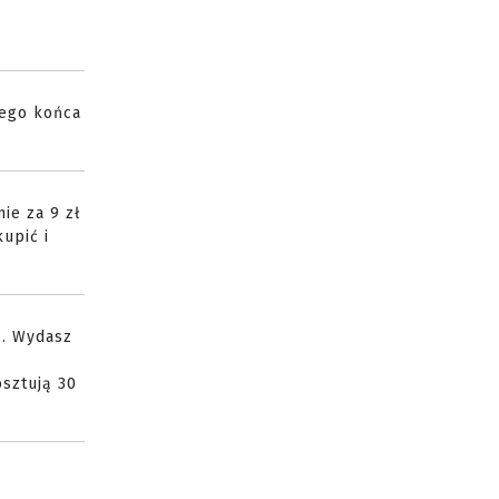
zego końca
ie za 9 zł
upić i
N. Wydasz
osztują 30