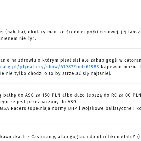
j (hahaha), okulary mam ze średniej półki cenowej, jej tańs
inienem nie żyć.
anie na zdrowiu o którym pisał sisi ale zakup gogli w catoram
wmasg.pl/pl/gallery/show/61982?pid=61983
Napewno można k
ie nie tylko chodzi o to by strzelać się najtaniej.
bą batkę do ASG za 150 PLN albo dużo lepszą do RC za 80 PL
tego że jest przeznaczony do ASG.
 MSA Racers (spełniaja normy BHP i wojskowe balistyczne i k
rękawiczkach z Castoramy, albo goglach do obróbki metalu? :)