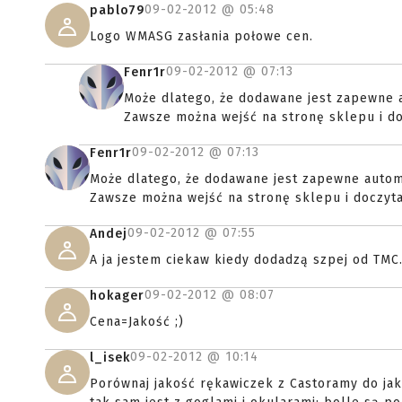
09-02-2012 @
05:48
pablo79
Logo WMASG zasłania połowe cen.
09-02-2012 @
07:13
Fenr1r
Może dlatego, że dodawane jest zapewne 
Zawsze można wejść na stronę sklepu i docz
09-02-2012 @
07:13
Fenr1r
Może dlatego, że dodawane jest zapewne autom
Zawsze można wejść na stronę sklepu i doczytać,
09-02-2012 @
07:55
Andej
A ja jestem ciekaw kiedy dodadzą szpej od TMC.
09-02-2012 @
08:07
hokager
Cena=Jakość ;)
09-02-2012 @
10:14
l_isek
Porównaj jakość rękawiczek z Castoramy do ja