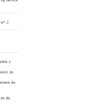
 są tańsze
u? :)
obie z
ności że
hełmie do
 mi do