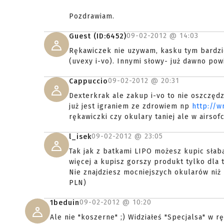
Pozdrawiam.
09-02-2012 @
14:03
Guest (ID:6452)
Rękawiczek nie uzywam, kasku tym bardzie
(uvexy i-vo). Innymi słowy- już dawno pow
09-02-2012 @
20:31
Cappuccio
Dexterkrak ale zakup i-vo to nie oszczędz
już jest igraniem ze zdrowiem np
http://
rękawiczki czy okulary taniej ale w airsofc
09-02-2012 @
23:05
l_isek
Tak jak z batkami LIPO możesz kupic sła
więcej a kupisz gorszy produkt tylko dla 
Nie znajdziesz mocniejszych okularów niż
PLN)
09-02-2012 @
10:20
1beduin
Ale nie "koszerne" ;) Widziałeś "Specjalsa" w 