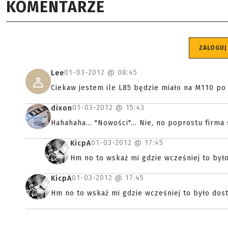
KOMENTARZE
ZALOGUJ
01-03-2012 @
08:45
Lee
Ciekaw jestem ile L85 będzie miało na M110 po 
01-03-2012 @
15:43
dixon
Hahahaha... "Nowości"... Nie, no poprostu firma
01-03-2012 @
17:45
KicpA
Hm no to wskaż mi gdzie wcześniej to był
01-03-2012 @
17:45
KicpA
Hm no to wskaż mi gdzie wcześniej to było dos