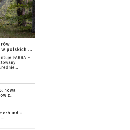
orów
w polskich ...
entuje FARBA –
ktowany
rednie...
6: nowa
owiz...
mmerbund –
..