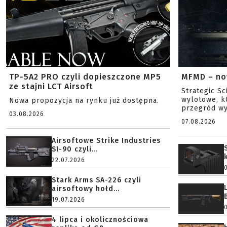
TP-5A2 PRO czyli dopieszczone MP5
MFMD – no
ze stajni LCT Airsoft
Strategic S
wylotowe, k
Nowa propozycja na rynku już dostępna.
przegród wy
03.08.2026
07.08.2026
Airsoftowe Strike Industries
SI-90 czyli...
22.07.2026
Stark Arms SA-226 czyli
airsoftowy hołd...
19.07.2026
4 lipca i okolicznościowa