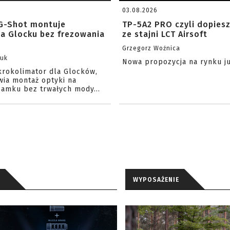
03.08.2026
G-Shot montuje
TP-5A2 PRO czyli dopies
na Glocku bez frezowania
ze stajni LCT Airsoft
Grzegorz Woźnica
zuk
Nowa propozycja na rynku j
krokolimator dla Glocków,
wia montaż optyki na
amku bez trwałych mody...
WYPOSAŻENIE