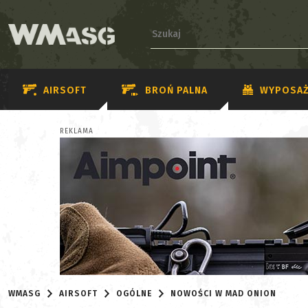
AIRSOFT
BROŃ PALNA
WYPOSAŻ
REKLAMA
WMASG
AIRSOFT
OGÓLNE
NOWOŚCI W MAD ONION