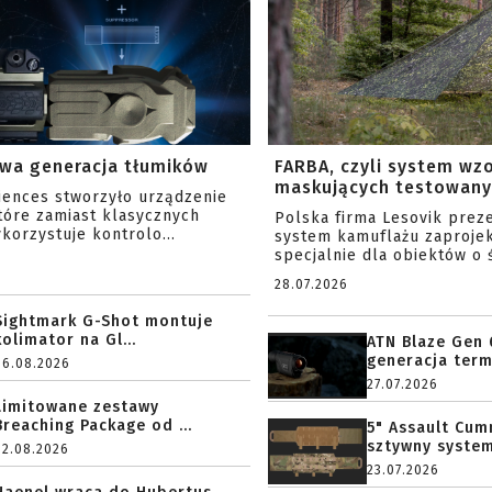
wa generacja tłumików
FARBA, czyli system wz
maskujących testowany 
ciences stworzyło urządzenie
tóre zamiast klasycznych
Polska firma Lesovik prez
korzystuje kontrolo...
system kamuflażu zaproje
specjalnie dla obiektów o ś
28.07.2026
Sightmark G-Shot montuje
kolimator na Gl...
ATN Blaze Gen 
generacja term
06.08.2026
27.07.2026
Limitowane zestawy
Breaching Package od ...
5" Assault Cu
sztywny system.
02.08.2026
23.07.2026