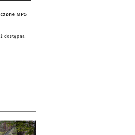
zczone MP5
uż dostępna.