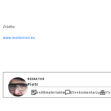
Źródło:
www.madonion.eu
REDAKTOR
Piotr
4408
materiałów
6544
komentarzy
11