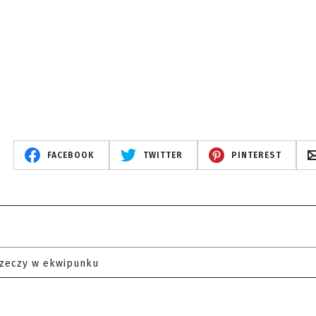
FACEBOOK
TWITTER
PINTEREST
rzeczy w ekwipunku