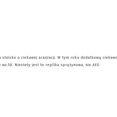
a stoisko o ciekawej aranżacji. W tym roku dodatkową ciekaw
nu
wz.58
. Niestety jest to replika sprężynowa, nie
AEG
.