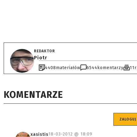
REDAKTOR
Piotr
4408
materiałów
6544
komentarzy
11
KOMENTARZE
ZALOGUJ
18-03-2012 @
18:09
xasistis