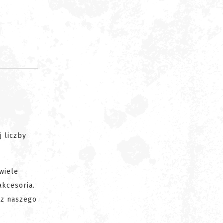
d
 liczby
wiele
akcesoria.
 z naszego