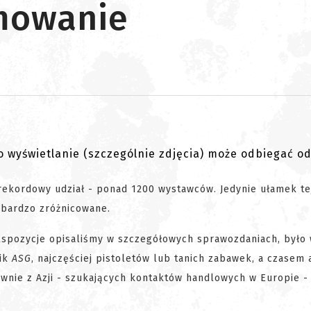
mowanie
go wyświetlanie (szczególnie zdjęcia) może odbiegać o
kordowy udział - ponad 1200 wystawców. Jedynie ułamek tej
y bardzo zróżnicowane.
kspozycje opisaliśmy w szczegółowych sprawozdaniach, było 
ik
ASG
, najczęściej pistoletów lub tanich zabawek, a czasem 
ównie z Azji - szukających kontaktów handlowych w Europie -