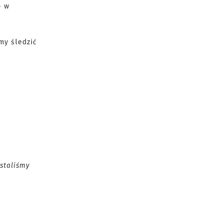
- w
my śledzić
ystaliśmy