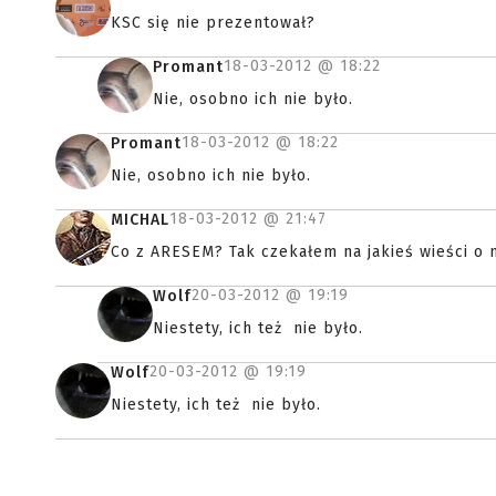
KSC się nie prezentował?
18-03-2012 @
18:22
Promant
Nie, osobno ich nie było.
18-03-2012 @
18:22
Promant
Nie, osobno ich nie było.
18-03-2012 @
21:47
MICHAL
Co z ARESEM? Tak czekałem na jakieś wieści o n
20-03-2012 @
19:19
Wolf
Niestety, ich też nie było.
20-03-2012 @
19:19
Wolf
Niestety, ich też nie było.