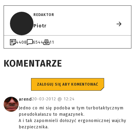
REDAKTOR
Piotr
4408
6544
11
KOMENTARZE
ZALOGUJ SIĘ ABY KOMENTOWAĆ
20-03-2012 @
12:24
arend
Jedno co mi się podoba w tym turbotaktycznym
pseudokałaszu to magazynek.
A i tak zapomnieli dołozyć ergonomicznej wajchy
bezpiecznika.