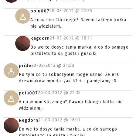
20-03-2012 @
22:35
poiu007
A co w nim ślicznego? Dawno takiego kołka
nie widziałem...
21-03-2012 @
16:11
Regdorn
Bo we to dosyc tania marka, a co do samego
pistoletu,to są gusta i guściki.
20-03-2012 @
21:50
pride
Po tym co tu zobaczyłem moge uznać, że era
drewniaków mineła :/ak 47 †... pamiętamy :D
20-03-2012 @
22:35
poiu007
A co w nim ślicznego? Dawno takiego kołka nie
widziałem...
21-03-2012 @
16:11
Regdorn
Bo we to dosyc tania marka, a co do samego
pistoletu,to są gusta i guściki.