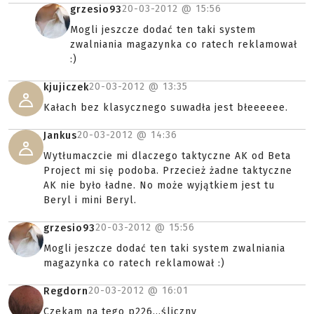
20-03-2012 @
15:56
grzesio93
Mogli jeszcze dodać ten taki system
zwalniania magazynka co ratech reklamował
:)
20-03-2012 @
13:35
kjujiczek
Kałach bez klasycznego suwadła jest błeeeeee.
20-03-2012 @
14:36
Jankus
Wytłumaczcie mi dlaczego taktyczne AK od Beta
Project mi się podoba. Przecież żadne taktyczne
AK nie było ładne. No może wyjątkiem jest tu
Beryl i mini Beryl.
20-03-2012 @
15:56
grzesio93
Mogli jeszcze dodać ten taki system zwalniania
magazynka co ratech reklamował :)
20-03-2012 @
16:01
Regdorn
Czekam na tego p226...śliczny