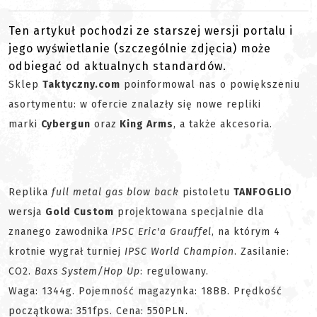
Ten artykuł pochodzi ze starszej wersji portalu i
jego wyświetlanie (szczególnie zdjęcia) może
odbiegać od aktualnych standardów.
Sklep
Taktyczny.com
poinformowal nas o powiększeniu
asortymentu: w ofercie znalazły się nowe repliki
marki
Cybergun
oraz
King Arms
, a także akcesoria.
Replika
full metal gas blow back
pistoletu
TANFOGLIO
wersja
Gold Custom
projektowana specjalnie dla
znanego zawodnika
IPSC
Eric'a Grauffel
, na którym 4
krotnie wygrał turniej
IPSC World Champion
. Zasilanie:
CO2.
Baxs System/Hop Up
: regulowany.
Waga: 1344g. Pojemność magazynka: 18BB. Prędkość
początkowa: 351fps. Cena: 550PLN.