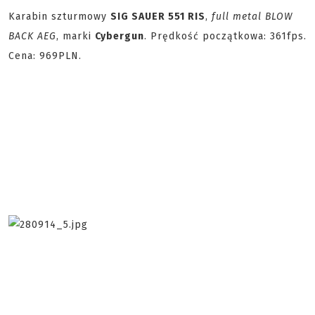
Karabin szturmowy
SIG SAUER 551 RIS
,
full metal BLOW
BACK AEG
, marki
Cybergun
. Prędkość początkowa: 361fps.
Cena: 969PLN.