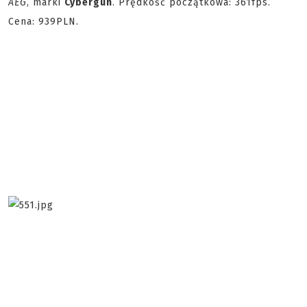
AEG
, marki
Cybergun
. Prędkość początkowa: 361fps.
Cena: 939PLN.