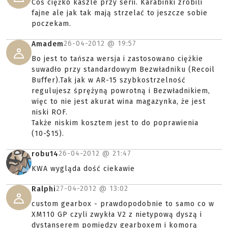
Coś ciężko kaszle przy serii. Karabinki zrobili
fajne ale jak tak mają strzelać to jeszcze sobie
poczekam.
26-04-2012 @
19:57
Amadem
Bo jest to tańsza wersja i zastosowano ciężkie
suwadło przy standardowym Bezwładniku (Recoil
Buffer).Tak jak w AR-15 szybkostrzelność
regulujesz śprężyną powrotną i Bezwładnikiem,
więc to nie jest akurat wina magazynka, że jest
niski ROF.
Także niskim kosztem jest to do poprawienia
(10-$15).
26-04-2012 @
21:47
robu14
KWA wygląda dość ciekawie
27-04-2012 @
13:02
Ralphi
custom gearbox - prawdopodobnie to samo co w
XM110 GP czyli zwykła V2 z nietypową dyszą i
dystanserem pomiędzy gearboxem i komorą