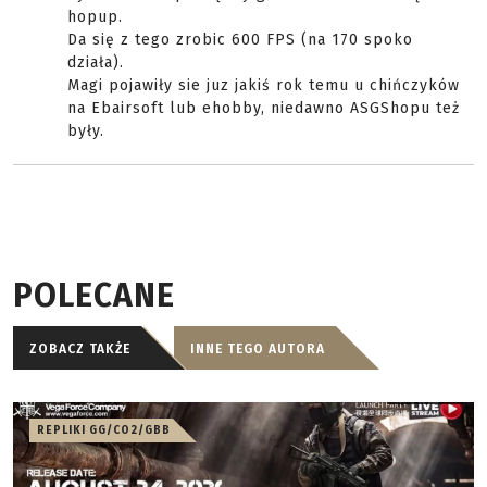
hopup.
Da się z tego zrobic 600 FPS (na 170 spoko
działa).
Magi pojawiły sie juz jakiś rok temu u chińczyków
na Ebairsoft lub ehobby, niedawno ASGShopu też
były.
POLECANE
ZOBACZ TAKŻE
INNE TEGO AUTORA
REPLIKI GG/CO2/GBB