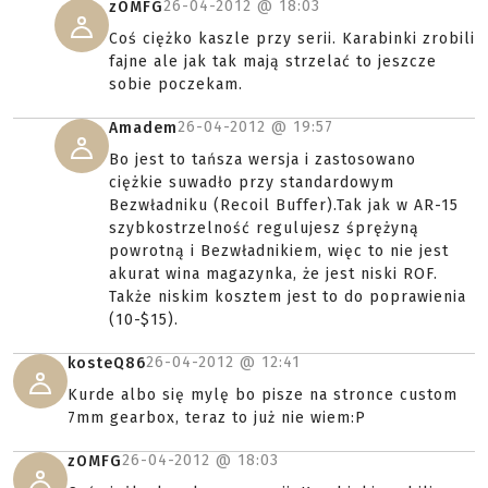
26-04-2012 @
18:03
zOMFG
Coś ciężko kaszle przy serii. Karabinki zrobili
fajne ale jak tak mają strzelać to jeszcze
sobie poczekam.
26-04-2012 @
19:57
Amadem
Bo jest to tańsza wersja i zastosowano
ciężkie suwadło przy standardowym
Bezwładniku (Recoil Buffer).Tak jak w AR-15
szybkostrzelność regulujesz śprężyną
powrotną i Bezwładnikiem, więc to nie jest
akurat wina magazynka, że jest niski ROF.
Także niskim kosztem jest to do poprawienia
(10-$15).
26-04-2012 @
12:41
kosteQ86
Kurde albo się mylę bo pisze na stronce custom
7mm gearbox, teraz to już nie wiem:P
26-04-2012 @
18:03
zOMFG