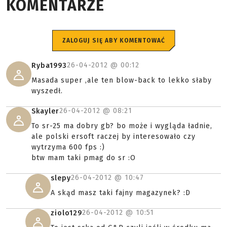
KOMENTARZE
ZALOGUJ SIĘ ABY KOMENTOWAĆ
26-04-2012 @
00:12
Ryba1993
Masada super ,ale ten blow-back to lekko słaby
wyszedł.
26-04-2012 @
08:21
Skayler
To sr-25 ma dobry gb? bo może i wygląda ładnie,
ale polski ersoft raczej by interesowało czy
wytrzyma 600 fps :)
btw mam taki pmag do sr :O
26-04-2012 @
10:47
slepy
A skąd masz taki fajny magazynek? :D
26-04-2012 @
10:51
ziolo129