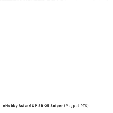
eHobby Asia
:
G&P SR-25 Sniper
(Magpul PTS).