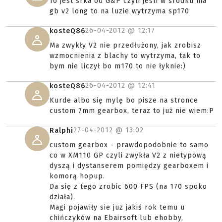
To jest srka od G&P czyli jeśli w środku ma
gb v2 long to na luzie wytrzyma sp170
26-04-2012 @
12:17
kosteQ86
Ma zwykły V2 nie przedłużony, jak zrobisz
wzmocnienia z blachy to wytrzyma, tak to
bym nie liczył bo m170 to nie łyknie:)
26-04-2012 @
12:41
kosteQ86
Kurde albo się mylę bo pisze na stronce
custom 7mm gearbox, teraz to już nie wiem:P
27-04-2012 @
13:02
Ralphi
custom gearbox - prawdopodobnie to samo
co w XM110 GP czyli zwykła V2 z nietypową
dyszą i dystanserem pomiędzy gearboxem i
komorą hopup.
Da się z tego zrobic 600 FPS (na 170 spoko
działa).
Magi pojawiły sie juz jakiś rok temu u
chińczyków na Ebairsoft lub ehobby,