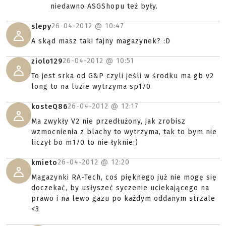
niedawno ASGShopu też były.
26-04-2012 @
10:47
slepy
A skąd masz taki fajny magazynek? :D
26-04-2012 @
10:51
ziolo129
To jest srka od G&P czyli jeśli w środku ma gb v2
long to na luzie wytrzyma sp170
26-04-2012 @
12:17
kosteQ86
Ma zwykły V2 nie przedłużony, jak zrobisz
wzmocnienia z blachy to wytrzyma, tak to bym nie
liczył bo m170 to nie łyknie:)
26-04-2012 @
12:20
kmieto
Magazynki RA-Tech, coś pięknego już nie mogę się
doczekać, by usłyszeć syczenie uciekającego na
prawo i na lewo gazu po każdym oddanym strzale
<3