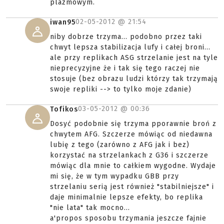
plazmowym.
02-05-2012 @
21:54
iwan95
niby dobrze trzyma... podobno przez taki
chwyt lepsza stabilizacja lufy i całej broni...
ale przy replikach ASG strzelanie jest na tyle
nieprecyzyjne że i tak się tego raczej nie
stosuje (bez obrazu ludzi którzy tak trzymają
swoje repliki --> to tylko moje zdanie)
03-05-2012 @
00:36
Tofikos
Dosyć podobnie się trzyma pporawnie broń z
chwytem AFG. Szczerze mówiąc od niedawna
lubię z tego (zarówno z AFG jak i bez)
korzystać na strzelankach z G36 i szczerze
mówiąc dla mnie to całkiem wygodne. Wydaje
mi się, że w tym wypadku GBB przy
strzelaniu serią jest również "stabilniejsze" i
daje minimalnie lepsze efekty, bo replika
"nie lata" tak mocno...
a'propos sposobu trzymania jeszcze fajnie