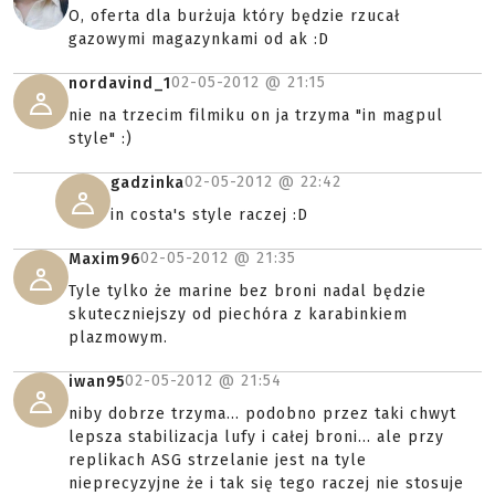
O, oferta dla burżuja który będzie rzucał
gazowymi magazynkami od ak :D
02-05-2012 @
21:15
nordavind_1
nie na trzecim filmiku on ja trzyma "in magpul
style" :)
02-05-2012 @
22:42
gadzinka
in costa's style raczej :D
02-05-2012 @
21:35
Maxim96
Tyle tylko że marine bez broni nadal będzie
skuteczniejszy od piechóra z karabinkiem
plazmowym.
02-05-2012 @
21:54
iwan95
niby dobrze trzyma... podobno przez taki chwyt
lepsza stabilizacja lufy i całej broni... ale przy
replikach ASG strzelanie jest na tyle
nieprecyzyjne że i tak się tego raczej nie stosuje