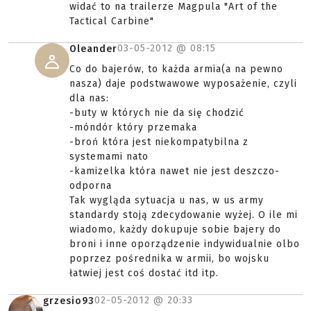
widać to na trailerze Magpula "Art of the
Tactical Carbine"
03-05-2012 @
08:15
Oleander
Co do bajerów, to każda armia(a na pewno
nasza) daje podstwawowe wyposażenie, czyli
dla nas:
-buty w których nie da się chodzić
-móndór który przemaka
-broń która jest niekompatybilna z
systemami nato
-kamizelka która nawet nie jest deszczo-
odporna
Tak wygląda sytuacja u nas, w us army
standardy stoją zdecydowanie wyżej. O ile mi
wiadomo, każdy dokupuje sobie bajery do
broni i inne oporządzenie indywidualnie olbo
poprzez pośrednika w armii, bo wojsku
łatwiej jest coś dostać itd itp.
02-05-2012 @
20:33
grzesio93