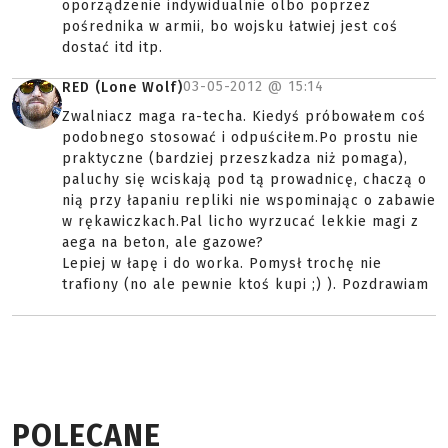
oporządzenie indywidualnie olbo poprzez
pośrednika w armii, bo wojsku łatwiej jest coś
dostać itd itp.
03-05-2012 @
15:14
RED (Lone Wolf)
Zwalniacz maga ra-techa. Kiedyś próbowałem coś
podobnego stosować i odpuściłem.Po prostu nie
praktyczne (bardziej przeszkadza niż pomaga),
paluchy się wciskają pod tą prowadnicę, chaczą o
nią przy łapaniu repliki nie wspominając o zabawie
w rękawiczkach.Pal licho wyrzucać lekkie magi z
aega na beton, ale gazowe?
Lepiej w łapę i do worka. Pomysł trochę nie
trafiony (no ale pewnie ktoś kupi ;) ). Pozdrawiam
POLECANE