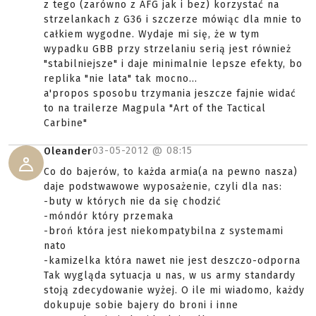
z tego (zarówno z AFG jak i bez) korzystać na
strzelankach z G36 i szczerze mówiąc dla mnie to
całkiem wygodne. Wydaje mi się, że w tym
wypadku GBB przy strzelaniu serią jest również
"stabilniejsze" i daje minimalnie lepsze efekty, bo
replika "nie lata" tak mocno...
a'propos sposobu trzymania jeszcze fajnie widać
to na trailerze Magpula "Art of the Tactical
Carbine"
03-05-2012 @
08:15
Oleander
Co do bajerów, to każda armia(a na pewno nasza)
daje podstwawowe wyposażenie, czyli dla nas:
-buty w których nie da się chodzić
-móndór który przemaka
-broń która jest niekompatybilna z systemami
nato
-kamizelka która nawet nie jest deszczo-odporna
Tak wygląda sytuacja u nas, w us army standardy
stoją zdecydowanie wyżej. O ile mi wiadomo, każdy
dokupuje sobie bajery do broni i inne