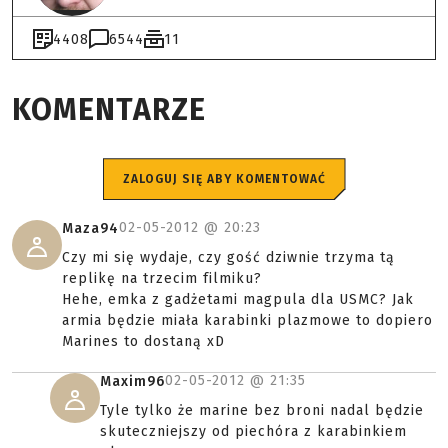
4408
6544
11
KOMENTARZE
ZALOGUJ SIĘ ABY KOMENTOWAĆ
02-05-2012 @
20:23
Maza94
Czy mi się wydaje, czy gość dziwnie trzyma tą
replikę na trzecim filmiku?
Hehe, emka z gadżetami magpula dla USMC? Jak
armia będzie miała karabinki plazmowe to dopiero
Marines to dostaną xD
02-05-2012 @
21:35
Maxim96
Tyle tylko że marine bez broni nadal będzie
skuteczniejszy od piechóra z karabinkiem