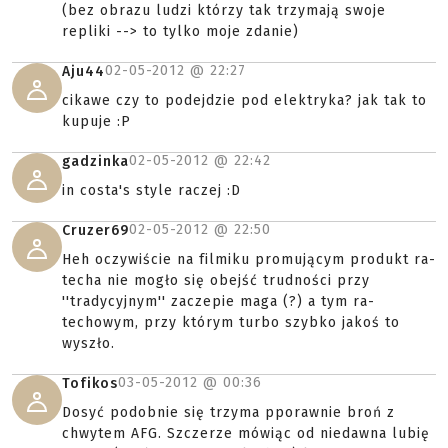
(bez obrazu ludzi którzy tak trzymają swoje
repliki --> to tylko moje zdanie)
02-05-2012 @
22:27
Aju44
cikawe czy to podejdzie pod elektryka? jak tak to
kupuje :P
02-05-2012 @
22:42
gadzinka
in costa's style raczej :D
02-05-2012 @
22:50
Cruzer69
Heh oczywiście na filmiku promującym produkt ra-
techa nie mogło się obejść trudności przy
''tradycyjnym'' zaczepie maga (?) a tym ra-
techowym, przy którym turbo szybko jakoś to
wyszło.
03-05-2012 @
00:36
Tofikos
Dosyć podobnie się trzyma pporawnie broń z
chwytem AFG. Szczerze mówiąc od niedawna lubię