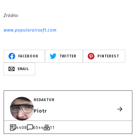
Źródło:
www.popularairsoft.com
FACEBOOK
TWITTER
PINTEREST
EMAIL
REDAKTOR
Piotr
4408
6544
11