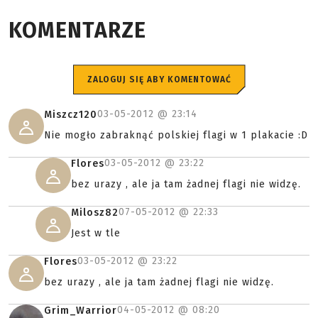
KOMENTARZE
ZALOGUJ SIĘ ABY KOMENTOWAĆ
03-05-2012 @
23:14
Miszcz120
Nie mogło zabraknąć polskiej flagi w 1 plakacie :D
03-05-2012 @
23:22
Flores
bez urazy , ale ja tam żadnej flagi nie widzę.
07-05-2012 @
22:33
Milosz82
Jest w tle
03-05-2012 @
23:22
Flores
bez urazy , ale ja tam żadnej flagi nie widzę.
04-05-2012 @
08:20
Grim_Warrior