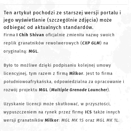
Ten artykuł pochodzi ze starszej wersji portalu i
jego wyświetlanie (szczególnie zdjęcia) może
odbiegać od aktualnych standardów.
Firma
I Chih Shivan
oficjalnie zmieniła nazwę swoich
replik granatników rewolwerowych (
CXP GLM
) na
oryginalną:
MGL
.
Było to możliwe dzięki podpisaniu kolejnej umowy
licencyjnej, tym razem z firmą
Milkor
. Jest to firma
południowoafrykańska, odpowiedzialna za opracowanie i
rozwój projektu
MGL
(
Multiple Grenade Launcher
).
Uzyskanie licencji może skutkować, w przyszłości,
wypuszczeniem na rynek przez firmę
ICS
także innych
wersji granatników
Milkor
:
MGL MK 1S
oraz
MGL MK 1L
.