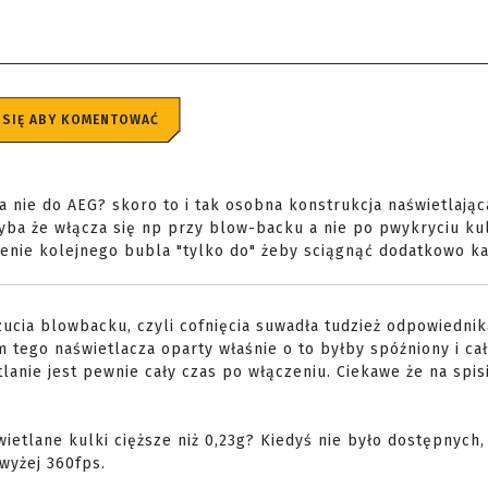
 SIĘ ABY KOMENTOWAĆ
a nie do AEG? skoro to i tak osobna konstrukcja naświetlając
hyba że włącza się np przy blow-backu a nie po pwykryciu kul
bienie kolejnego bubla "tylko do" żeby sciągnąć dodatkowo ka
ucia blowbacku, czyli cofnięcia suwadła tudzież odpowiednik
 tego naświetlacza oparty właśnie o to byłby spóźniony i ca
etlanie jest pewnie cały czas po włączeniu. Ciekawe że na spis
ietlane kulki cięższe niż 0,23g? Kiedyś nie było dostępnych, 
owyżej 360fps.