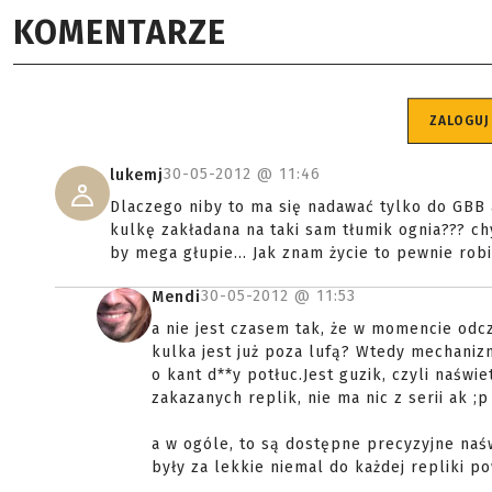
KOMENTARZE
ZALOGUJ
30-05-2012 @
11:46
lukemj
Dlaczego niby to ma się nadawać tylko do GBB 
kulkę zakładana na taki sam tłumik ognia??? c
by mega głupie... Jak znam życie to pewnie ro
30-05-2012 @
11:53
Mendi
a nie jest czasem tak, że w momencie odcz
kulka jest już poza lufą? Wtedy mechanizm
o kant d**y potłuc.Jest guzik, czyli naświ
zakazanych replik, nie ma nic z serii ak ;p
a w ogóle, to są dostępne precyzyjne naśw
były za lekkie niemal do każdej repliki p