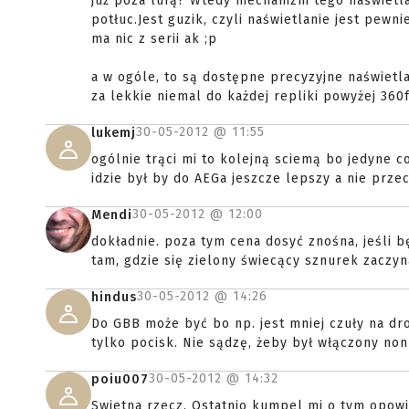
już poza lufą? Wtedy mechanizm tego naświetlac
potłuc.Jest guzik, czyli naświetlanie jest pewn
ma nic z serii ak ;p
a w ogóle, to są dostępne precyzyjne naświetla
za lekkie niemal do każdej repliki powyżej 360
30-05-2012 @
11:55
lukemj
ogólnie trąci mi to kolejną sciemą bo jedyne 
idzie był by do AEGa jeszcze lepszy a nie prze
30-05-2012 @
12:00
Mendi
dokładnie. poza tym cena dosyć znośna, jeśli 
tam, gdzie się zielony świecący sznurek zaczyn
30-05-2012 @
14:26
hindus
Do GBB może być bo np. jest mniej czuły na dro
tylko pocisk. Nie sądzę, żeby był włączony non
30-05-2012 @
14:32
poiu007
Swietna rzecz. Ostatnio kumpel mi o tym opowiad