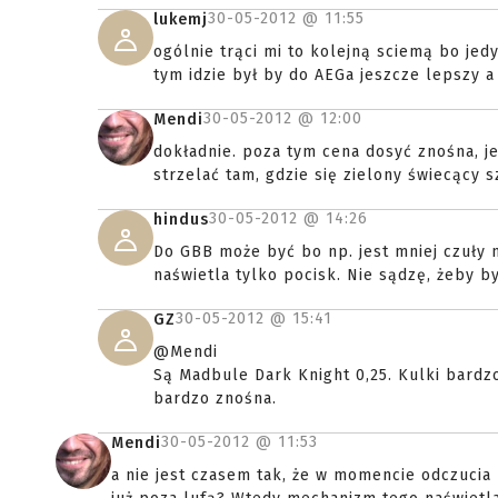
30-05-2012 @
11:55
lukemj
ogólnie trąci mi to kolejną sciemą bo je
tym idzie był by do AEGa jeszcze lepszy a
30-05-2012 @
12:00
Mendi
dokładnie. poza tym cena dosyć znośna, j
strzelać tam, gdzie się zielony świecący 
30-05-2012 @
14:26
hindus
Do GBB może być bo np. jest mniej czuły n
naświetla tylko pocisk. Nie sądzę, żeby b
30-05-2012 @
15:41
GZ
@Mendi
Są Madbule Dark Knight 0,25. Kulki bardz
bardzo znośna.
30-05-2012 @
11:53
Mendi
a nie jest czasem tak, że w momencie odczucia 