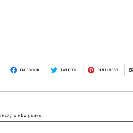
FACEBOOK
TWITTER
PINTEREST
rzeczy w ekwipunku