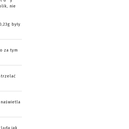
t d**y
lik, nie
0,23g były
co za tym
strzelać
 naświetla
gląda jak