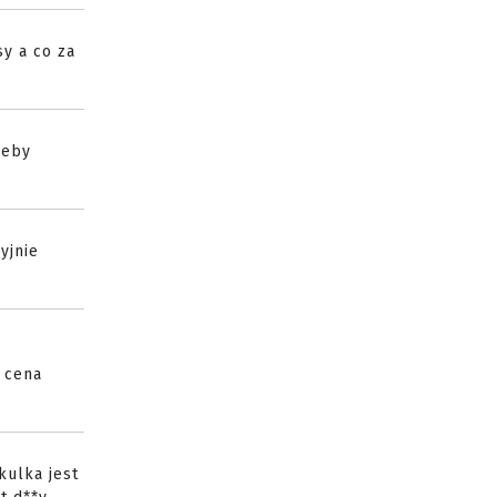
y a co za
żeby
yjnie
 cena
kulka jest