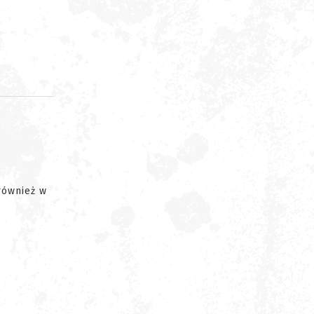
d
 również w