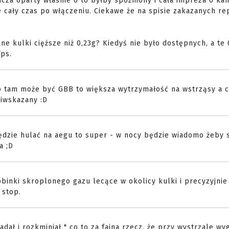
za oparty właśnie o to byłby spóźniony i cała impreza o kan
ie cały czas po włączeniu. Ciekawe że na spisie zakazanych rep
ne kulki cięższe niż 0,23g? Kiedyś nie było dostępnych, a te 
fps.
co tam może być GBB to większa wytrzymałość na wstrząsy a 
ciwskazany :D
będzie hulać na aegu to super - w nocy będzie wiadomo żeby 
a ;D
binki skroplonego gazu lecące w okolicy kulki i precyzyjnie
 stop.
ał i rozkminiał " co to za fajna rzecz, że przy wystrzale wy