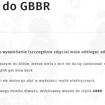
k do GBBR
go wyświetlanie (szczególnie zdjęcia) może odbiegać o
owanymi do
AEGów
. Jednak wielu z nich nie da się zastosować
eplik
gas blow back
.
i nie można go użyć w większości replik elektrycznych.
ywego tłumika dźwięku, dedykowany właśnie do replik
GBBR
.