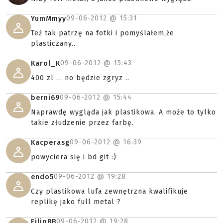
09-06-2012 @
15:31
YumMmyy
Też tak patrzę na fotki i pomyślałem,że
plasticzany..
09-06-2012 @
15:43
Karol_K
400 zl ... no będzie zgryz ..
09-06-2012 @
15:44
berni69
Naprawdę wygląda jak plastikowa. A może to tylko
takie złudzenie przez farbę.
09-06-2012 @
16:39
Kacperasg
powyciera się i bd git :)
09-06-2012 @
19:28
endo5
Czy plastikowa lufa zewnętrzna kwalifikuje
replikę jako full metal ?
09-06-2012 @
19:28
FilipBB