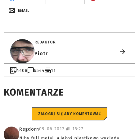
EMAIL
REDAKTOR
Piotr
4408
6544
11
KOMENTARZE
ZALOGUJ SIĘ ABY KOMENTOWAĆ
09-06-2012 @
15:27
Regdorn
Niby full metal, a jakoś plastikowo wygląda