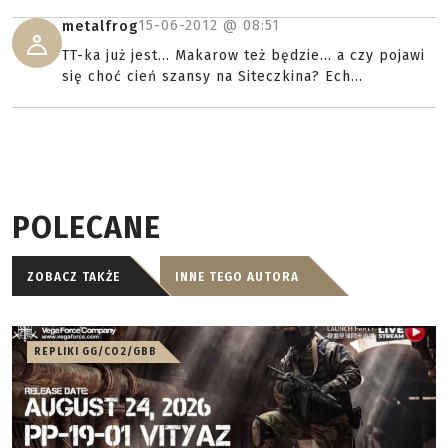
15-06-2012 @
08:51
metalfrog
TT-ka już jest... Makarow też będzie... a czy pojawi
się choć cień szansy na Siteczkina? Ech...
POLECANE
ZOBACZ TAKŻE
INNE TEGO AUTORA
REPLIKI GG/CO2/GBB