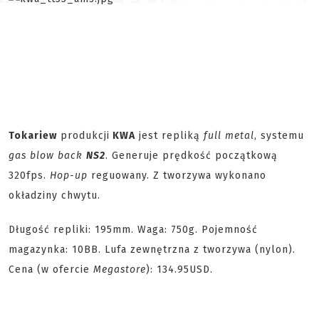
Tokariew
produkcji
KWA
jest repliką
full metal
, systemu
gas blow back
NS2
. Generuje prędkość początkową
320fps.
Hop-up
reguowany. Z tworzywa wykonano
okładziny chwytu.
Długość repliki: 195mm. Waga: 750g. Pojemność
magazynka: 10BB. Lufa zewnętrzna z tworzywa (nylon).
Cena (w ofercie
Megastore
): 134.95USD.