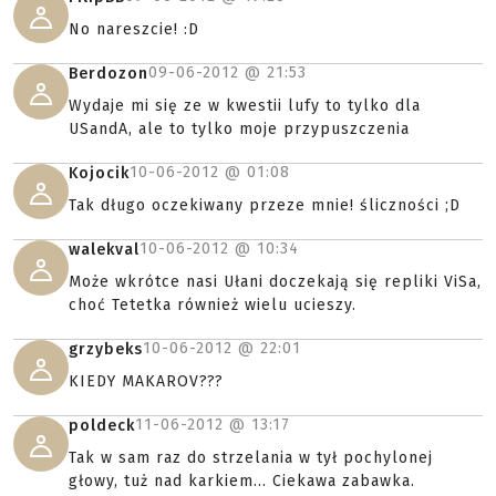
No nareszcie! :D
09-06-2012 @
21:53
Berdozon
Wydaje mi się ze w kwestii lufy to tylko dla
USandA, ale to tylko moje przypuszczenia
10-06-2012 @
01:08
Kojocik
Tak długo oczekiwany przeze mnie! śliczności ;D
10-06-2012 @
10:34
walekval
Może wkrótce nasi Ułani doczekają się repliki ViSa,
choć Tetetka również wielu ucieszy.
10-06-2012 @
22:01
grzybeks
KIEDY MAKAROV???
11-06-2012 @
13:17
poldeck
Tak w sam raz do strzelania w tył pochylonej
głowy, tuż nad karkiem... Ciekawa zabawka.