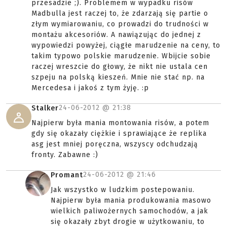
przesadzie ;). Problemem w wypadku risów
Madbulla jest raczej to, że zdarzają się partie o
złym wymiarowaniu, co prowadzi do trudności w
montażu akcesoriów. A nawiązując do jednej z
wypowiedzi powyżej, ciągłe marudzenie na ceny, to
takim typowo polskie marudzenie. Wbijcie sobie
raczej wreszcie do głowy, że nikt nie ustala cen
szpeju na polską kieszeń. Mnie nie stać np. na
Mercedesa i jakoś z tym żyję. :p
24-06-2012 @
21:38
Stalker
Najpierw była mania montowania risów, a potem
gdy się okazały ciężkie i sprawiające że replika
asg jest mniej poręczna, wszyscy odchudzają
fronty. Zabawne :)
24-06-2012 @
21:46
Promant
Jak wszystko w ludzkim postepowaniu.
Najpierw była mania produkowania masowo
wielkich paliwożernych samochodów, a jak
się okazały zbyt drogie w użytkowaniu, to