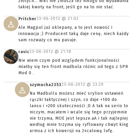
złotych... Nikt nie zmusza też nikogo do wydawania
takiej kwoty na front, jeśli go na to nie stać.
23-06-2012 @
21:02
Pritcher
Ale Magpul już oklepany, a to jest nowość i
innowacja ;) Producent taką daje cenę, niech każdy
sam rozważy co mu pasuje.
23-06-2012 @
21:18
ravic
Nie wiem czym pod względem funkcjonalności
miałby się ten front madbula różnic od tego z SPR
Mod 0 .
23-06-2012 @
23:29
szymucha2353
Na Madbullu możesz mieć srylion ustawień
rączki taktycznej i szyn, co daje +100 do
lansu i +200 skutecznośći ;D A tak na serio to
niczym, macałem i wcale się tego przyjemnie
nie trzyma, MOE jest lepsze.aA i tak najlepiej
według mnie trzyma się ryflowany chwyt king
armsa z ich kowersji na 24calową lufę.