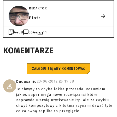
REDAKTOR
Piotr
4408
6544
11
KOMENTARZE
ZALOGUJ SIĘ ABY KOMENTOWAĆ
23-06-2012 @
19:38
Dudusanio
Te chwyty to chyba lekka przesada. Rozumiem
jakies super mega nowe rozwiązanai które
naprawde ułatwią użytkowanie itp. ale za zwykłu
chwyt kompozytowy z kilokma szynami dawać tyle
co za nwoą replike to przegięcie.