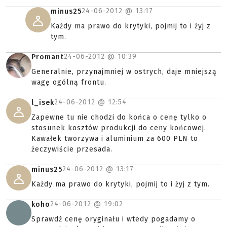
24-06-2012 @
13:17
minus25
Każdy ma prawo do krytyki, pojmij to i żyj z
tym.
24-06-2012 @
10:39
Promant
Generalnie, przynajmniej w ostrych, daje mniejszą
wagę ogólną frontu.
24-06-2012 @
12:54
l_isek
Zapewne tu nie chodzi do końca o cenę tylko o
stosunek kosztów produkcji do ceny końcowej.
Kawałek tworzywa i aluminium za 600 PLN to
żeczywiście przesada.
24-06-2012 @
13:17
minus25
Każdy ma prawo do krytyki, pojmij to i żyj z tym.
24-06-2012 @
19:02
koho
Sprawdź cenę oryginału i wtedy pogadamy o