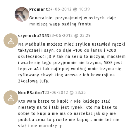
24-06-2012 @
10:39
Promant
Generalnie, przynajmniej w ostrych, daje
mniejszą wagę ogólną frontu.
23-06-2012 @
23:29
szymucha2353
Na Madbullu możesz mieć srylion ustawień rączki
taktycznej i szyn, co daje +100 do lansu i +200
skutecznośći ;D A tak na serio to niczym, macałem
i wcale się tego przyjemnie nie trzyma, MOE jest
lepsze.aA i tak najlepiej według mnie trzyma się
ryflowany chwyt king armsa z ich kowersji na
24calową lufę.
23-06-2012 @
23:35
NooBSaiboT
Kto wam karze to kupić ? Nie każdego stać
niestety na to i taki jest rynek. Kto ma kase to
sobie to kupi a nie ma co narzekać jak się nie
podoba cena to proste nie kupuj... mnie też nie
stać i nie marudzę ;p