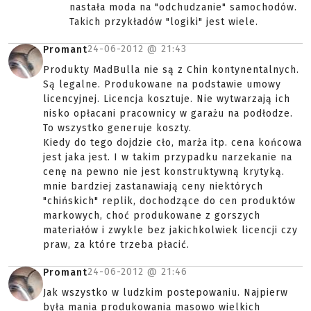
nastała moda na "odchudzanie" samochodów.
Takich przykładów "logiki" jest wiele.
24-06-2012 @
21:43
Promant
Produkty MadBulla nie są z Chin kontynentalnych.
Są legalne. Produkowane na podstawie umowy
licencyjnej. Licencja kosztuje. Nie wytwarzają ich
nisko opłacani pracownicy w garażu na podłodze.
To wszystko generuje koszty.
Kiedy do tego dojdzie cło, marża itp. cena końcowa
jest jaka jest. I w takim przypadku narzekanie na
cenę na pewno nie jest konstruktywną krytyką.
mnie bardziej zastanawiają ceny niektórych
"chińskich" replik, dochodzące do cen produktów
markowych, choć produkowane z gorszych
materiałów i zwykle bez jakichkolwiek licencji czy
praw, za które trzeba płacić.
24-06-2012 @
21:46
Promant
Jak wszystko w ludzkim postepowaniu. Najpierw
była mania produkowania masowo wielkich