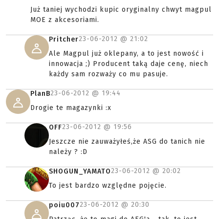
Już taniej wychodzi kupic oryginalny chwyt magpul
MOE z akcesoriami.
23-06-2012 @
21:02
Pritcher
Ale Magpul już oklepany, a to jest nowość i
innowacja ;) Producent taką daje cenę, niech
każdy sam rozważy co mu pasuje.
23-06-2012 @
19:44
PlanB
Drogie te magazynki :x
23-06-2012 @
19:56
OFF
Jeszcze nie zauważyłeś,że ASG do tanich nie
należy ? :D
23-06-2012 @
20:02
SHOGUN_YAMATO
To jest bardzo względne pojęcie.
23-06-2012 @
20:30
poiu007