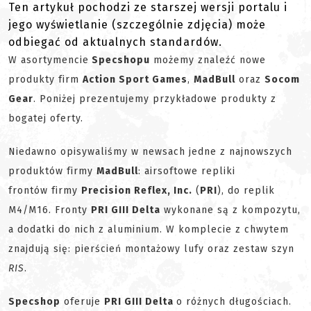
Ten artykuł pochodzi ze starszej wersji portalu i
jego wyświetlanie (szczególnie zdjęcia) może
odbiegać od aktualnych standardów.
W asortymencie
Specshopu
możemy znaleźć nowe
produkty firm
Action Sport Games
,
MadBull
oraz
Socom
Gear
. Poniżej prezentujemy przykładowe produkty z
bogatej oferty.
Niedawno opisywaliśmy w newsach jedne z najnowszych
produktów firmy
MadBull
: airsoftowe repliki
frontów firmy
Precision Reflex, Inc.
(
PRI
), do replik
M4/M16. Fronty
PRI GIII Delta
wykonane są z kompozytu,
a dodatki do nich z aluminium. W komplecie z chwytem
znajdują się: pierścień montażowy lufy oraz zestaw szyn
RIS
.
Specshop
oferuje
PRI GIII Delta
o różnych długościach.