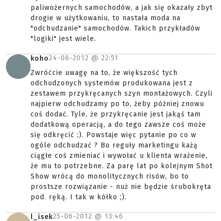
paliwożernych samochodów, a jak się okazały zbyt
drogie w użytkowaniu, to nastała moda na
"odchudzanie" samochodów. Takich przykładów
"logiki" jest wiele.
24-06-2012 @
22:51
koho
Zwróćcie uwagę na to, że większość tych
odchudzonych systemów produkowana jest z
zestawem przykręcanych szyn montażowych. Czyli
najpierw odchudzamy po to, żeby później znowu
coś dodać. Tyle, że przykręcanie jest jakąś tam
dodatkową operacją, a do tego zawsze coś może
się odkręcić ;). Powstaje więc pytanie po co w
ogóle odchudzać ? Bo reguły marketingu każą
ciągłe coś zmieniać i wywołać u klienta wrażenie,
że mu to potrzebne. Za parę lat po kolejnym Shot
Show wrócą do monolitycznych risów, bo to
prostsze rozwiązanie - nuż nie będzie śrubokręta
pod. ręką. I tak w kółko ;).
25-06-2012 @
13:46
l_isek