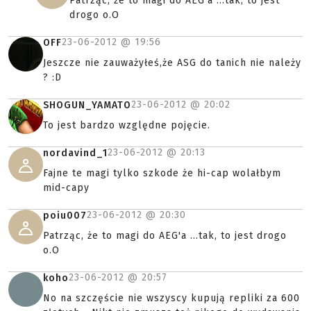
Patrząc, że to magi do AEG'a ...tak, to jest
drogo o.O
23-06-2012 @
19:56
OFF
Jeszcze nie zauważyłeś,że ASG do tanich nie należy
? :D
23-06-2012 @
20:02
SHOGUN_YAMATO
To jest bardzo względne pojęcie.
23-06-2012 @
20:13
nordavind_1
Fajne te magi tylko szkode że hi-cap wolałbym
mid-capy
23-06-2012 @
20:30
poiu007
Patrząc, że to magi do AEG'a ...tak, to jest drogo
o.O
23-06-2012 @
20:57
koho
No na szczęście nie wszyscy kupują repliki za 600