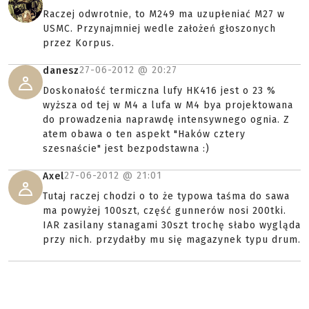
Raczej odwrotnie, to M249 ma uzupłeniać M27 w
USMC. Przynajmniej wedle założeń głoszonych
przez Korpus.
27-06-2012 @
20:27
danesz
Doskonałość termiczna lufy HK416 jest o 23 %
wyższa od tej w M4 a lufa w M4 bya projektowana
do prowadzenia naprawdę intensywnego ognia. Z
atem obawa o ten aspekt "Haków cztery
szesnaście" jest bezpodstawna :)
27-06-2012 @
21:01
Axel
Tutaj raczej chodzi o to że typowa taśma do sawa
ma powyżej 100szt, część gunnerów nosi 200tki.
IAR zasilany stanagami 30szt trochę słabo wygląda
przy nich. przydałby mu się magazynek typu drum.