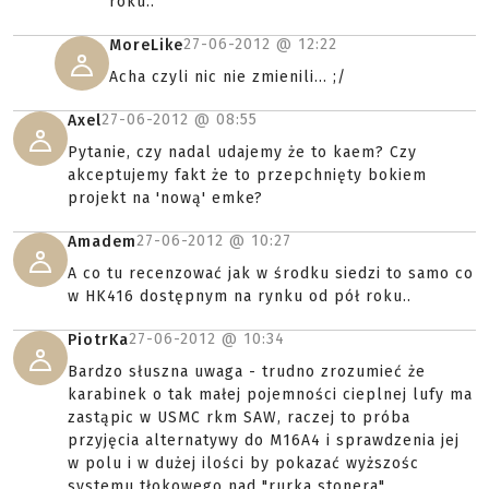
roku..
27-06-2012 @
12:22
MoreLike
Acha czyli nic nie zmienili... ;/
27-06-2012 @
08:55
Axel
Pytanie, czy nadal udajemy że to kaem? Czy
akceptujemy fakt że to przepchnięty bokiem
projekt na 'nową' emke?
27-06-2012 @
10:27
Amadem
A co tu recenzować jak w środku siedzi to samo co
w HK416 dostępnym na rynku od pół roku..
27-06-2012 @
10:34
PiotrKa
Bardzo słuszna uwaga - trudno zrozumieć że
karabinek o tak małej pojemności cieplnej lufy ma
zastąpic w USMC rkm SAW, raczej to próba
przyjęcia alternatywy do M16A4 i sprawdzenia jej
w polu i w dużej ilości by pokazać wyższośc
systemu tłokowego nad "rurka stonera".