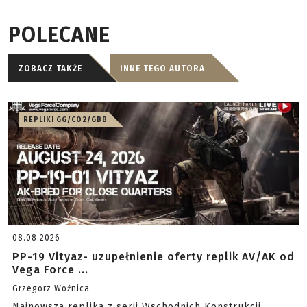
POLECANE
ZOBACZ TAKŻE
INNE TEGO AUTORA
REPLIKI GG/CO2/GBB
08.08.2026
PP-19 Vityaz- uzupełnienie oferty replik AV/AK od
Vega Force ...
Grzegorz Woźnica
Najnowsza replika z serii Wschodnich Konstrukcji.