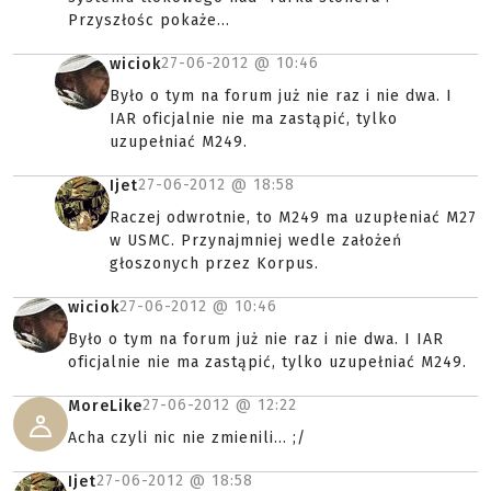
Przyszłośc pokaże...
27-06-2012 @
10:46
wiciok
Było o tym na forum już nie raz i nie dwa. I
IAR oficjalnie nie ma zastąpić, tylko
uzupełniać M249.
27-06-2012 @
18:58
Ijet
Raczej odwrotnie, to M249 ma uzupłeniać M27
w USMC. Przynajmniej wedle założeń
głoszonych przez Korpus.
27-06-2012 @
10:46
wiciok
Było o tym na forum już nie raz i nie dwa. I IAR
oficjalnie nie ma zastąpić, tylko uzupełniać M249.
27-06-2012 @
12:22
MoreLike
Acha czyli nic nie zmienili... ;/
27-06-2012 @
18:58
Ijet