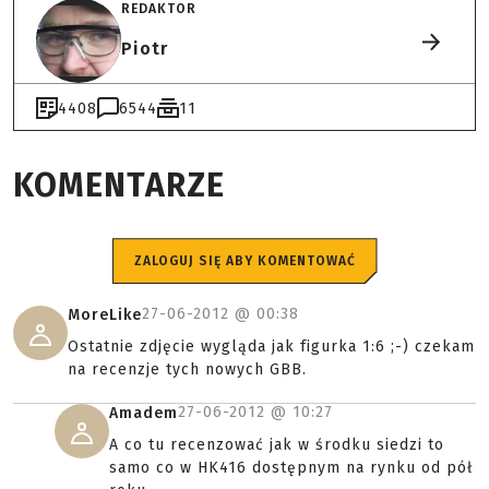
REDAKTOR
Piotr
4408
6544
11
KOMENTARZE
ZALOGUJ SIĘ ABY KOMENTOWAĆ
27-06-2012 @
00:38
MoreLike
Ostatnie zdjęcie wygląda jak figurka 1:6 ;-) czekam
na recenzje tych nowych GBB.
27-06-2012 @
10:27
Amadem
A co tu recenzować jak w środku siedzi to
samo co w HK416 dostępnym na rynku od pół