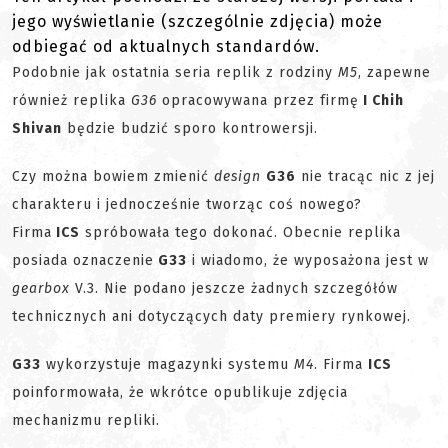
jego wyświetlanie (szczególnie zdjęcia) może
odbiegać od aktualnych standardów.
Podobnie jak ostatnia seria replik z rodziny
M5
, zapewne
również replika
G36
opracowywana przez firmę
I Chih
Shivan
będzie budzić sporo kontrowersji.
Czy można bowiem zmienić
design
G36
nie tracąc nic z jej
charakteru i jednocześnie tworząc coś nowego?
Firma
ICS
spróbowała tego dokonać. Obecnie replika
posiada oznaczenie
G33
i wiadomo, że wyposażona jest w
gearbox
V.3. Nie podano jeszcze żadnych szczegółów
technicznych ani dotyczących daty premiery rynkowej.
G33
wykorzystuje magazynki systemu
M4
. Firma
ICS
poinformowała, że wkrótce opublikuje zdjęcia
mechanizmu repliki.