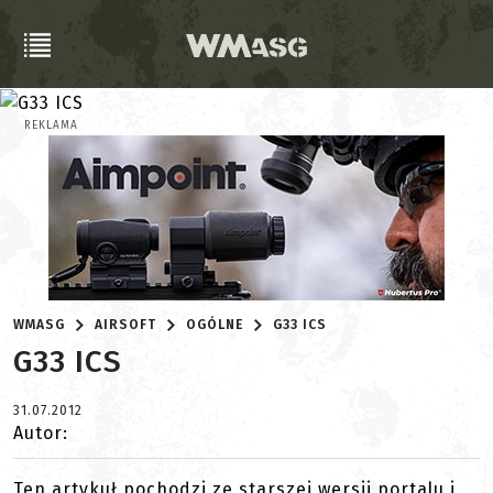
REKLAMA
WMASG
AIRSOFT
OGÓLNE
G33 ICS
G33 ICS
31.07.2012
Autor:
Ten artykuł pochodzi ze starszej wersji portalu i