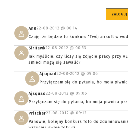
ZALOGUJ
22-08-2012 @
00:14
AnR
Czuję, że będzie to konkurs "Twój airsoft w wod
22-08-2012 @
00:53
SirHawk
Jak myślicie, czy liczy się zdjęcie pracy przy A
śmieci mogą się zawalić?
22-08-2012 @
09:06
Ajsquad
Przyłączam się do pytania, bo moja piwnic
22-08-2012 @
09:06
Ajsquad
Przyłączam się do pytania, bo moja piwnica prz
22-08-2012 @
09:12
Pritcher
Panowie, kolejny konkurs foto do zdominowania
wrzucają swoje foty :D