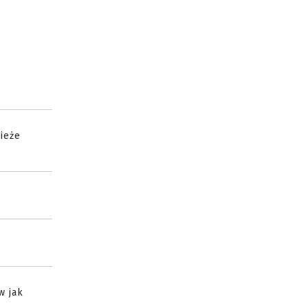
wieże
w jak