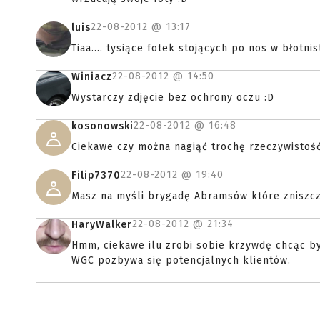
22-08-2012 @
13:17
luis
Tiaa.... tysiące fotek stojących po nos w błotni
22-08-2012 @
14:50
Winiacz
Wystarczy zdjęcie bez ochrony oczu :D
22-08-2012 @
16:48
kosonowski
Ciekawe czy można nagiąć trochę rzeczywisto
22-08-2012 @
19:40
Filip7370
Masz na myśli brygadę Abramsów które zniszc
22-08-2012 @
21:34
HaryWalker
Hmm, ciekawe ilu zrobi sobie krzywdę chcąc by
WGC pozbywa się potencjalnych klientów.