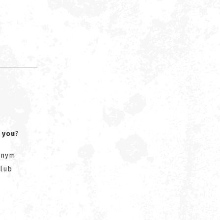
d
 you
?
lnym
 lub