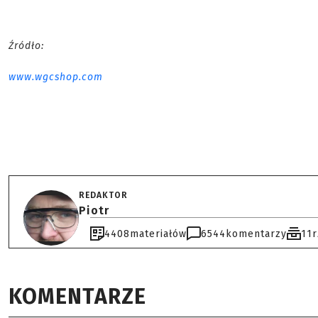
Źródło:
www.wgcshop.com
REDAKTOR
Piotr
4408
materiałów
6544
komentarzy
11
KOMENTARZE