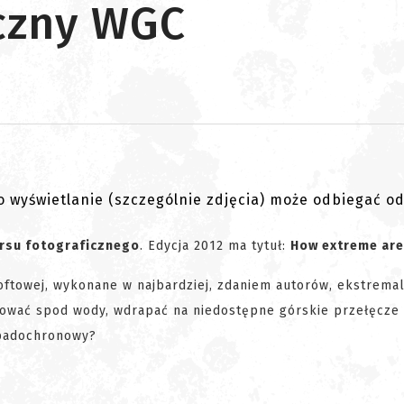
iczny WGC
go wyświetlanie (szczególnie zdjęcia) może odbiegać o
rsu fotograficznego
. Edycja 2012 ma tytuł:
How extreme are
oftowej, wykonane w najbardziej, zdaniem autorów, ekstrema
akować spod wody, wdrapać na niedostępne górskie przełęcze
 spadochronowy?