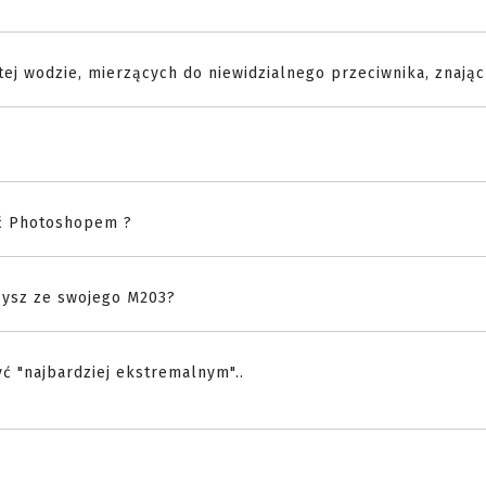
stej wodzie, mierzących do niewidzialnego przeciwnika, znając 
ść Photoshopem ?
zysz ze swojego M203?
ć "najbardziej ekstremalnym"..