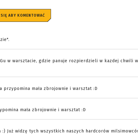
 SIĘ ABY KOMENTOWAĆ
zie".
EGu w warsztacie, gdzie panuje rozpierdzieli w kazdej chwili 
a przypomina mała zbrojownie i warsztat :D
ypomina mała zbrojownie i warsztat :D
 :) Już widzę tych wszystkich naszych hardcorów milsimowcó