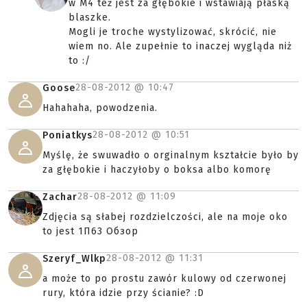
w M4 też jest za głębokie i wstawiają płaską
blaszke.
Mogli je troche wystylizować, skrócić, nie
wiem no. Ale zupełnie to inaczej wygląda niż
to :/
28-08-2012 @
10:47
Goose
Hahahaha, powodzenia.
28-08-2012 @
10:51
Poniatkys
Myślę, że swuwadło o orginalnym kształcie było by
za głębokie i haczyłoby o boksa albo komorę
28-08-2012 @
11:09
Zachar
Zdjęcia są słabej rozdzielczości, ale na moje oko
to jest 1П63 Обзор
28-08-2012 @
11:31
Szeryf_Wlkp
a może to po prostu zawór kulowy od czerwonej
rury, która idzie przy ścianie? :D