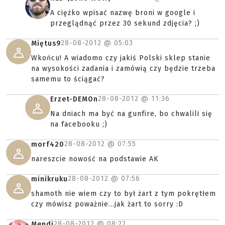
A ciężko wpisać nazwę broni w google i
przeglądnąć przez 30 sekund zdjęcia? ;)
28-08-2012 @
05:03
Miętus9
Wkońcu! A wiadomo czy jakiś Polski sklep stanie
na wysokości zadania i zamówią czy będzie trzeba
samemu to ściągać?
28-08-2012 @
11:36
Erzet-DEMOn
Na dniach ma być na gunfire, bo chwalili się
na facebooku ;)
28-08-2012 @
07:55
morf420
nareszcie nowość na podstawie AK
28-08-2012 @
07:56
minikruku
shamoth nie wiem czy to był żart z tym pokrętłem
czy mówisz poważnie...jak żart to sorry :D
28-08-2012 @
08:22
Mendi