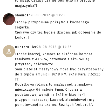
to hicap. Czyżby czarne pokrętło na przodzie
magazynka??
28-08-2012 @
13:23
shamoth
Trochę przypomina pokrętło z kuchenego
zegarka...
Ciekawe czy też będzie dzwonić jak dobiegnie do
końca ;]
28-08-2012 @
14:27
HunterKiller
Troche inaczej, komora to skrócona komora
zamkowa z AKS-74, natomiast z aks-74u są
przyrzady celownicze.
Sam pistolet maszynowy może być przystosowany
do 3 typów amunicji: 9x18 PM, 9x19 Para, 7,62x25
TT.
Dodatkowa róźnica to magazynek slimakowy,
mieszczący 64 naboje 9mm. Chociaz w
podstawowej wersji na 9x18 w bizonie-1
przypominał raczej kawałek aluminiowej rury
pomalowanej na czarno. Bez tych "żeberek".