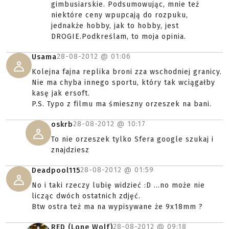
gimbusiarskie. Podsumowując, mnie też
niektóre ceny wpupcają do rozpuku,
jednakże hobby, jak to hobby, jest
DROGIE.Podkreślam, to moja opinia.
28-08-2012 @
01:06
Usama
Kolejna fajna replika broni zza wschodniej granicy.
Nie ma chyba innego sportu, który tak wciągałby
kasę jak ersoft.
P.S. Typo z filmu ma śmieszny orzeszek na bani.
28-08-2012 @
10:17
oskrb
To nie orzeszek tylko Sfera google szukaj i
znajdziesz
28-08-2012 @
01:59
Deadpool115
No i taki rzeczy lubię widzieć :D ...no może nie
licząc dwóch ostatnich zdjęć.
Btw ostra też ma na wypisywane że 9x18mm ?
28-08-2012 @
09:18
RED (Lone Wolf)