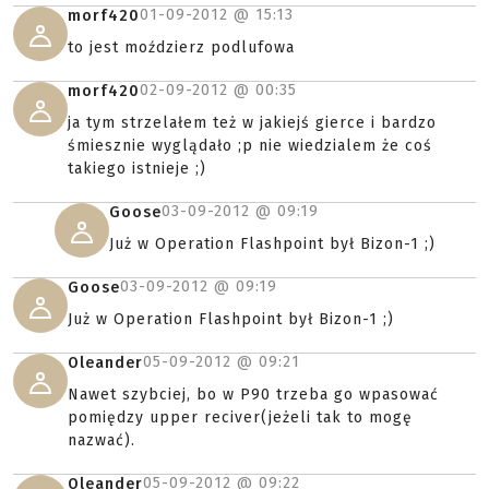
01-09-2012 @
15:13
morf420
to jest moździerz podlufowa
02-09-2012 @
00:35
morf420
ja tym strzelałem też w jakiejś gierce i bardzo
śmiesznie wyglądało ;p nie wiedzialem że coś
takiego istnieje ;)
03-09-2012 @
09:19
Goose
Już w Operation Flashpoint był Bizon-1 ;)
03-09-2012 @
09:19
Goose
Już w Operation Flashpoint był Bizon-1 ;)
05-09-2012 @
09:21
Oleander
Nawet szybciej, bo w P90 trzeba go wpasować
pomiędzy upper reciver(jeżeli tak to mogę
nazwać).
05-09-2012 @
09:22
Oleander