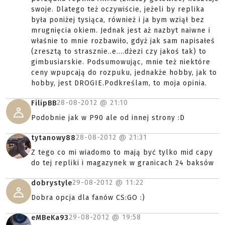
swoje. Dlatego też oczywiście, jeżeli by replika
była poniżej tysiąca, również i ja bym wziął bez
mrugnięcia okiem. Jednak jest aż nazbyt naiwne i
właśnie to mnie rozbawiło, gdyż jak sam napisałeś
(zresztą to strasznie..e....dżezi czy jakoś tak) to
gimbusiarskie. Podsumowując, mnie też niektóre
ceny wpupcają do rozpuku, jednakże hobby, jak to
hobby, jest DROGIE.Podkreślam, to moja opinia.
28-08-2012 @
21:10
FilipBB
Podobnie jak w P90 ale od innej strony :D
28-08-2012 @
21:31
tytanowy88
Z tego co mi wiadomo to mają być tylko mid capy
do tej repliki i magazynek w granicach 24 baksów
29-08-2012 @
11:22
dobrystyle
Dobra opcja dla fanów CS:GO :)
29-08-2012 @
19:58
eMBeKa93