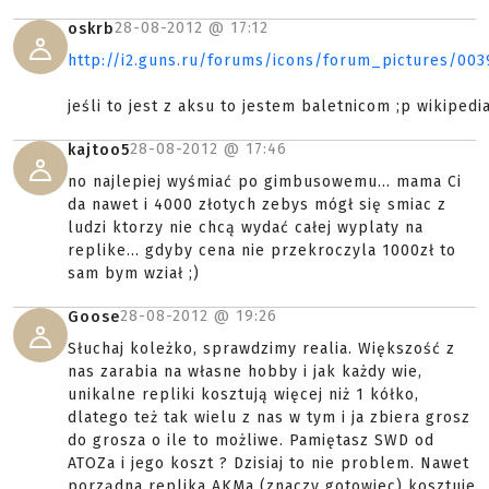
28-08-2012 @
17:12
oskrb
http://i2.guns.ru/forums/icons/forum_pictures/00
jeśli to jest z aksu to jestem baletnicom ;p wikipedi
28-08-2012 @
17:46
kajtoo5
no najlepiej wyśmiać po gimbusowemu... mama Ci
da nawet i 4000 złotych zebys mógł się smiac z
ludzi ktorzy nie chcą wydać całej wyplaty na
replike... gdyby cena nie przekroczyla 1000zł to
sam bym wział ;)
28-08-2012 @
19:26
Goose
Słuchaj koleżko, sprawdzimy realia. Większość z
nas zarabia na własne hobby i jak każdy wie,
unikalne repliki kosztują więcej niż 1 kółko,
dlatego też tak wielu z nas w tym i ja zbiera grosz
do grosza o ile to możliwe. Pamiętasz SWD od
ATOZa i jego koszt ? Dzisiaj to nie problem. Nawet
porządna replika AKMa (znaczy gotowiec) kosztuje