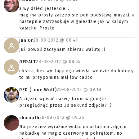
a wy dzieci jesteście...
mag ma prosty zaczep sie pod podstawą muszki, a
nastepnie zatrzaskuje w gnieździe jak w każdym
kałachu. Proste
28-08-2012 @
08:41
Juni0r
Już powoli zaczynam zbierać walutę ;)
28-08-2012 @
08:55
GERALT
ekstra, bez wystającego wiosła, wejdzie do kabury.
to mi przypomina maj low calico
28-08-2012 @
09:18
RED (Lone Wolf)
A ciężko wpisać nazwę broni w google i
przeglądnąć przez 30 sekund zdjęcia? ;)
28-08-2012 @
09:26
shamoth
No przecież wyraźnie widac na ostatnim zdjęciu
nakładkę na mag z czerwonym pokrętłem, no