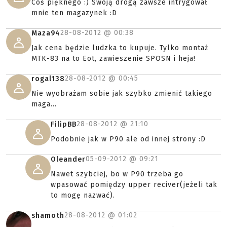
Coś pięknego :) Swoją drogą zawsze intrygował
mnie ten magazynek :D
28-08-2012 @
00:38
Maza94
Jak cena będzie ludzka to kupuje. Tylko montaż
MTK-83 na to Eot, zawieszenie SPOSN i heja!
28-08-2012 @
00:45
rogal138
Nie wyobrażam sobie jak szybko zmienić takiego
maga...
28-08-2012 @
21:10
FilipBB
Podobnie jak w P90 ale od innej strony :D
05-09-2012 @
09:21
Oleander
Nawet szybciej, bo w P90 trzeba go
wpasować pomiędzy upper reciver(jeżeli tak
to mogę nazwać).
28-08-2012 @
01:02
shamoth