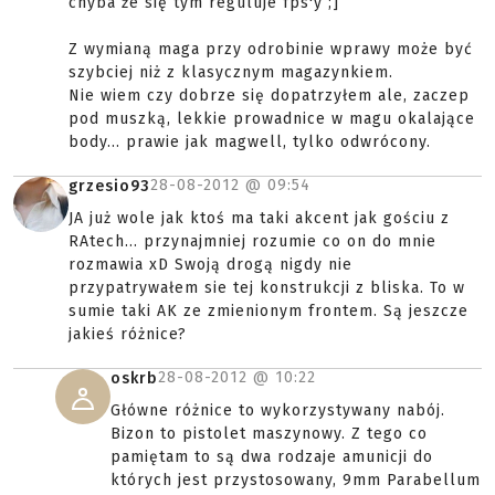
chyba że się tym reguluje fps'y ;]
Z wymianą maga przy odrobinie wprawy może być
szybciej niż z klasycznym magazynkiem.
Nie wiem czy dobrze się dopatrzyłem ale, zaczep
pod muszką, lekkie prowadnice w magu okalające
body... prawie jak magwell, tylko odwrócony.
28-08-2012 @
09:54
grzesio93
JA już wole jak ktoś ma taki akcent jak gościu z
RAtech... przynajmniej rozumie co on do mnie
rozmawia xD Swoją drogą nigdy nie
przypatrywałem sie tej konstrukcji z bliska. To w
sumie taki AK ze zmienionym frontem. Są jeszcze
jakieś różnice?
28-08-2012 @
10:22
oskrb
Główne różnice to wykorzystywany nabój.
Bizon to pistolet maszynowy. Z tego co
pamiętam to są dwa rodzaje amunicji do
których jest przystosowany, 9mm Parabellum