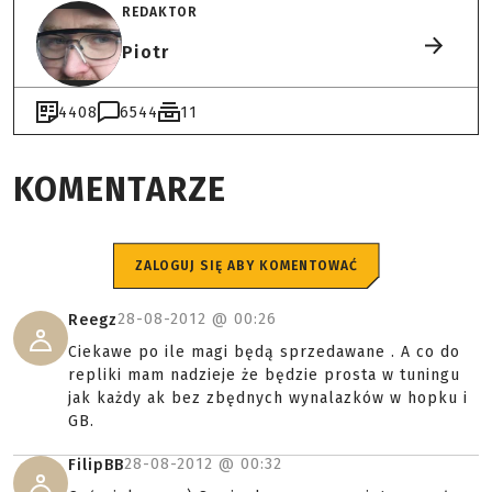
REDAKTOR
Piotr
4408
6544
11
KOMENTARZE
ZALOGUJ SIĘ ABY KOMENTOWAĆ
28-08-2012 @
00:26
Reegz
Ciekawe po ile magi będą sprzedawane . A co do
repliki mam nadzieje że będzie prosta w tuningu
jak każdy ak bez zbędnych wynalazków w hopku i
GB.
28-08-2012 @
00:32
FilipBB