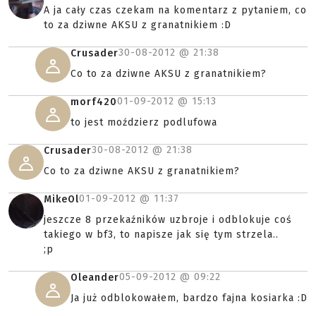
A ja cały czas czekam na komentarz z pytaniem, co
to za dziwne AKSU z granatnikiem :D
30-08-2012 @
21:38
Crusader
Co to za dziwne AKSU z granatnikiem?
01-09-2012 @
15:13
morf420
to jest moździerz podlufowa
30-08-2012 @
21:38
Crusader
Co to za dziwne AKSU z granatnikiem?
01-09-2012 @
11:37
MikeOl
jeszcze 8 przekaźników uzbroje i odblokuje coś
takiego w bf3, to napisze jak się tym strzela..
;p
05-09-2012 @
09:22
Oleander
Ja już odblokowałem, bardzo fajna kosiarka :D