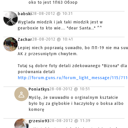
oko to jest 1П63 Обзор
28-08-2012 @
10:31
babski
Wyglada miodzik i jak taki miodzik jest w
gearboxie to kto wie.... "dear Santa..." ^^
28-08-2012 @
10:41
Zachar
Lepiej niech poprawią suwadło, bo ПП-19 nie ma su
AK z przesuniętym chwytem.
Tutaj są dobre foty detali zdekowanego "Bizona" dla
porównania detali
http://forum.guns.ru/forum_light_message/115/711
28-08-2012 @
10:51
Poniatkys
Myślę, że swuwadło o orginalnym kształcie
było by za głębokie i haczyłoby o boksa albo
komorę
28-08-2012 @
11:39
grzesio93