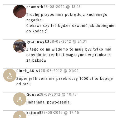
28-08-2012 @
13:23
shamoth
Trochę przypomina pokrętło z kuchenego
zegarka...
Ciekawe czy też będzie dzwonić jak dobiegnie
do końca ;]
28-08-2012 @
21:31
tytanowy88
Z tego co mi wiadomo to mają być tylko mid
capy do tej repliki i magazynek w granicach
24 baksów
28-08-2012 @
01:02
Cinek_AK-47
Super jeśli cena nie przekroczy 1000 zł to kupuje
od razu
28-08-2012 @
10:47
Goose
Hahahaha, powodzenia.
28-08-2012 @
17:46
kajtoo5