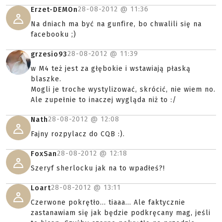
28-08-2012 @
11:36
Erzet-DEMOn
Na dniach ma być na gunfire, bo chwalili się na
facebooku ;)
28-08-2012 @
11:39
grzesio93
w M4 też jest za głębokie i wstawiają płaską
blaszke.
Mogli je troche wystylizować, skrócić, nie wiem no.
Ale zupełnie to inaczej wygląda niż to :/
28-08-2012 @
12:08
Nath
Fajny rozpylacz do CQB :).
28-08-2012 @
12:18
FoxSan
Szeryf sherlocku jak na to wpadłeś?!
28-08-2012 @
13:11
Loart
Czerwone pokrętło... tiaaa... Ale faktycznie
zastanawiam się jak będzie podkręcany mag, jeśli