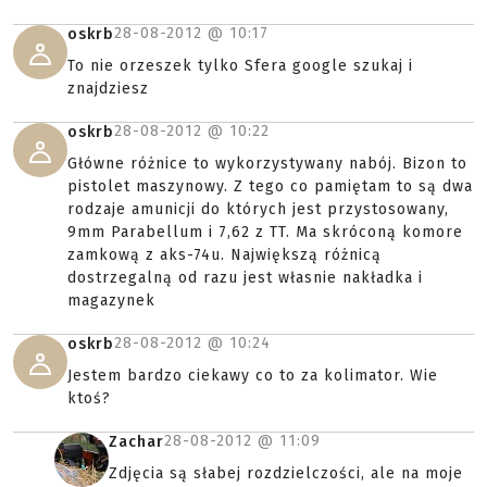
28-08-2012 @
10:17
oskrb
To nie orzeszek tylko Sfera google szukaj i
znajdziesz
28-08-2012 @
10:22
oskrb
Główne różnice to wykorzystywany nabój. Bizon to
pistolet maszynowy. Z tego co pamiętam to są dwa
rodzaje amunicji do których jest przystosowany,
9mm Parabellum i 7,62 z TT. Ma skróconą komore
zamkową z aks-74u. Największą różnicą
dostrzegalną od razu jest własnie nakładka i
magazynek
28-08-2012 @
10:24
oskrb
Jestem bardzo ciekawy co to za kolimator. Wie
ktoś?
28-08-2012 @
11:09
Zachar
Zdjęcia są słabej rozdzielczości, ale na moje