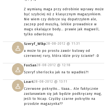
Z wymianą maga przy odrobinie wprawy może
być szybciej niż z klasycznym magazynkiem.
Nie wiem czy dobrze się dopatrzyłem ale,
zaczep pod muszką, lekkie prowadnice w
magu okalające body... prawie jak magwell,
tylko odwrócony.
28-08-2012 @
11:31
Szeryf_Wlkp
a może to po prostu zawór kulowy od
czerwonej rury, która idzie przy ścianie? :D
28-08-2012 @
12:18
FoxSan
Szeryf sherlocku jak na to wpadłeś?!
28-08-2012 @
13:11
Loart
Czerwone pokrętło... tiaaa... Ale faktycznie
zastanawiam się jak będzie podkręcany mag,
jeśli to hicap. Czyżby czarne pokrętło na
przodzie magazynka??