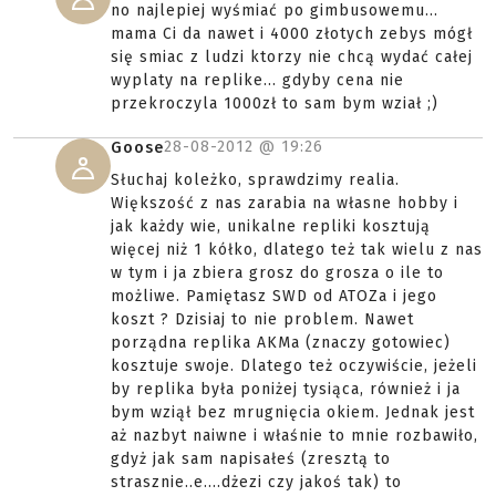
no najlepiej wyśmiać po gimbusowemu...
mama Ci da nawet i 4000 złotych zebys mógł
się smiac z ludzi ktorzy nie chcą wydać całej
wyplaty na replike... gdyby cena nie
przekroczyla 1000zł to sam bym wział ;)
28-08-2012 @
19:26
Goose
Słuchaj koleżko, sprawdzimy realia.
Większość z nas zarabia na własne hobby i
jak każdy wie, unikalne repliki kosztują
więcej niż 1 kółko, dlatego też tak wielu z nas
w tym i ja zbiera grosz do grosza o ile to
możliwe. Pamiętasz SWD od ATOZa i jego
koszt ? Dzisiaj to nie problem. Nawet
porządna replika AKMa (znaczy gotowiec)
kosztuje swoje. Dlatego też oczywiście, jeżeli
by replika była poniżej tysiąca, również i ja
bym wziął bez mrugnięcia okiem. Jednak jest
aż nazbyt naiwne i właśnie to mnie rozbawiło,
gdyż jak sam napisałeś (zresztą to
strasznie..e....dżezi czy jakoś tak) to