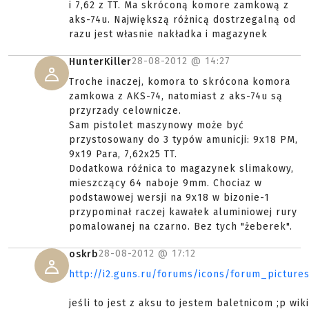
i 7,62 z TT. Ma skróconą komore zamkową z
aks-74u. Największą różnicą dostrzegalną od
razu jest własnie nakładka i magazynek
28-08-2012 @
14:27
HunterKiller
Troche inaczej, komora to skrócona komora
zamkowa z AKS-74, natomiast z aks-74u są
przyrzady celownicze.
Sam pistolet maszynowy może być
przystosowany do 3 typów amunicji: 9x18 PM,
9x19 Para, 7,62x25 TT.
Dodatkowa róźnica to magazynek slimakowy,
mieszczący 64 naboje 9mm. Chociaz w
podstawowej wersji na 9x18 w bizonie-1
przypominał raczej kawałek aluminiowej rury
pomalowanej na czarno. Bez tych "żeberek".
28-08-2012 @
17:12
oskrb
http://i2.guns.ru/forums/icons/forum_pictur
jeśli to jest z aksu to jestem baletnicom ;p wik