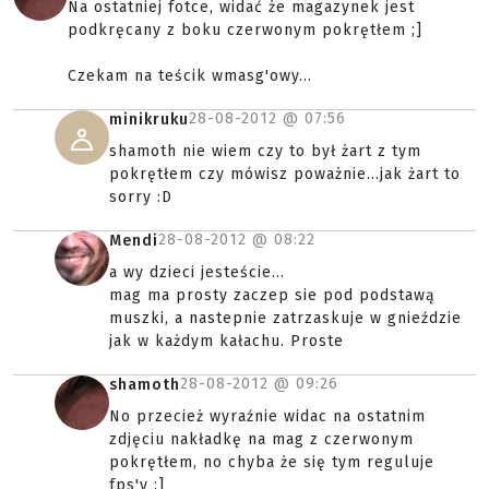
Na ostatniej fotce, widać że magazynek jest
podkręcany z boku czerwonym pokrętłem ;]
Czekam na teścik wmasg'owy...
28-08-2012 @
07:56
minikruku
shamoth nie wiem czy to był żart z tym
pokrętłem czy mówisz poważnie...jak żart to
sorry :D
28-08-2012 @
08:22
Mendi
a wy dzieci jesteście...
mag ma prosty zaczep sie pod podstawą
muszki, a nastepnie zatrzaskuje w gnieździe
jak w każdym kałachu. Proste
28-08-2012 @
09:26
shamoth
No przecież wyraźnie widac na ostatnim
zdjęciu nakładkę na mag z czerwonym
pokrętłem, no chyba że się tym reguluje
fps'y ;]