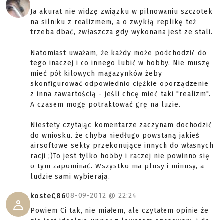
Ja akurat nie widzę związku w pilnowaniu szczotek
na silniku z realizmem, a o zwykłą replikę też
trzeba dbać, zwłaszcza gdy wykonana jest ze stali.
Natomiast uważam, że każdy może podchodzić do
tego inaczej i co innego lubić w hobby. Nie muszę
mieć pół kilowych magazynków żeby
skonfigurować odpowiednio ciężkie oporządzenie
z inna zawartością - jeśli chcę mieć taki "realizm".
A czasem mogę potraktować grę na luzie.
Niestety czytając komentarze zaczynam dochodzić
do wniosku, że chyba niedługo powstaną jakieś
airsoftowe sekty przekonujące innych do własnych
racji ;)To jest tylko hobby i raczej nie powinno się
o tym zapominać. Wszystko ma plusy i minusy, a
ludzie sami wybierają.
08-09-2012 @
22:24
kosteQ86
Powiem Ci tak, nie miałem, ale czytałem opinie że