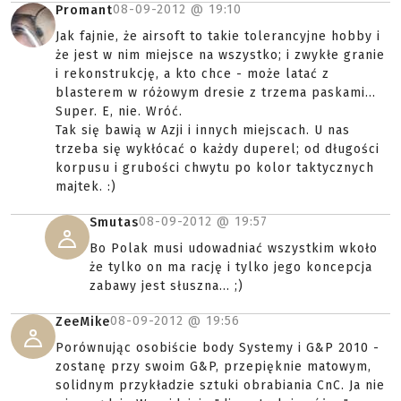
08-09-2012 @
19:10
Promant
Jak fajnie, że airsoft to takie tolerancyjne hobby i
że jest w nim miejsce na wszystko; i zwykłe granie
i rekonstrukcję, a kto chce - może latać z
blasterem w różowym dresie z trzema paskami...
Super. E, nie. Wróć.
Tak się bawią w Azji i innych miejscach. U nas
trzeba się wykłócać o każdy duperel; od długości
korpusu i grubości chwytu po kolor taktycznych
majtek. :)
08-09-2012 @
19:57
Smutas
Bo Polak musi udowadniać wszystkim wkoło
że tylko on ma rację i tylko jego koncepcja
zabawy jest słuszna... ;)
08-09-2012 @
19:56
ZeeMike
Porównując osobiście body Systemy i G&P 2010 -
zostanę przy swoim G&P, przepięknie matowym,
solidnym przykładzie sztuki obrabiania CnC. Ja nie