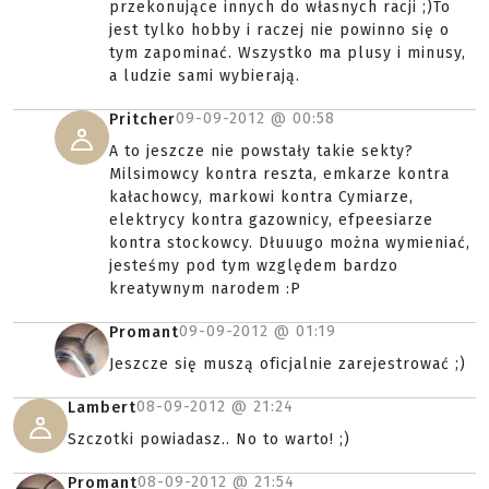
przekonujące innych do własnych racji ;)To
jest tylko hobby i raczej nie powinno się o
tym zapominać. Wszystko ma plusy i minusy,
a ludzie sami wybierają.
09-09-2012 @
00:58
Pritcher
A to jeszcze nie powstały takie sekty?
Milsimowcy kontra reszta, emkarze kontra
kałachowcy, markowi kontra Cymiarze,
elektrycy kontra gazownicy, efpeesiarze
kontra stockowcy. Dłuuugo można wymieniać,
jesteśmy pod tym względem bardzo
kreatywnym narodem :P
09-09-2012 @
01:19
Promant
Jeszcze się muszą oficjalnie zarejestrować ;)
08-09-2012 @
21:24
Lambert
Szczotki powiadasz.. No to warto! ;)
08-09-2012 @
21:54
Promant