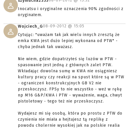
08-09-2012 @
13:32
szymucha2353
Inocatsu i oryginalne oznaczenia 90% zgodności z
oryginałem.
08-09-2012 @
15:05
Wojciech_G
Cytując: "uważam tak jak wielu innych zresztą że
emka KWA jest dużo lepiej wykonana od PTW" -
chyba jednak tak uważasz.
Nie wiem, gdzie dopatrzyłeś się luzów w PTW -
spasowanie jest jedną z głównych zalet PTW.
Wkładając dowolna sumę w KWA nie osiągniesz
kultury pracy czy reakcji na spust które są w PTW
- ograniczeń konstrukcyjnych GB V2 nie
przeskoczysz. FPSy to nie wszystko - weź w rękę
np M16 G&P/KWA i PTW - wyważenie, waga, chwyt
pistoletowy - tego też nie przeskoczysz.
Wydajesz mi się osobą, która po prostu z PTW do
czynienia nie miała a hejtujesz tą replikę z
powodu cholernie wysokiej jak na polskie realia