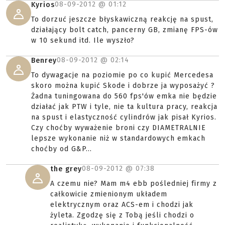
08-09-2012 @
01:12
Kyrios
To dorzuć jeszcze błyskawiczną reakcję na spust,
działający bolt catch, pancerny GB, zmianę FPS-ów
w 10 sekund itd. Ile wyszło?
08-09-2012 @
02:14
Benrey
To dywagacje na poziomie po co kupić Mercedesa
skoro można kupić Skode i dobrze ja wyposażyć ?
Żadna tuningowana do 560 fps'ów emka nie będzie
działać jak PTW i tyle, nie ta kultura pracy, reakcja
na spust i elastyczność cylindrów jak pisał Kyrios.
Czy choćby wyważenie broni czy DIAMETRALNIE
lepsze wykonanie niż w standardowych emkach
choćby od G&P...
08-09-2012 @
07:38
the grey
A czemu nie? Mam m4 ebb pośledniej firmy z
całkowicie zmienionym układem
elektrycznym oraz ACS-em i chodzi jak
żyleta. Zgodzę się z Tobą jeśli chodzi o