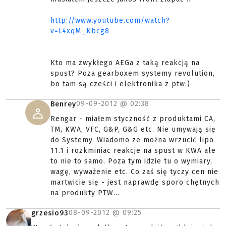
http://www.youtube.com/watch?
v=L4xqM_Kbcg8
Kto ma zwykłego AEGa z taką reakcją na
spust? Poza gearboxem systemy revolution,
bo tam są cześci i elektronika z ptw:)
09-09-2012 @
02:38
Benrey
Rengar - miałem styczność z produktami CA,
TM, KWA, VFC, G&P, G&G etc. Nie umywają się
do Systemy. Wiadomo ze można wrzucić lipo
11.1 i rozkminiac reakcje na spust w KWA ale
to nie to samo. Poza tym idzie tu o wymiary,
wagę, wyważenie etc. Co zaś się tyczy cen nie
martwicie się - jest naprawdę sporo chętnych
na produkty PTW...
08-09-2012 @
09:25
grzesio93