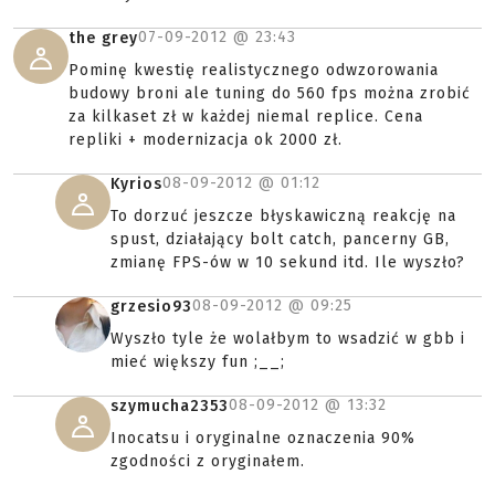
07-09-2012 @
23:43
the grey
Pominę kwestię realistycznego odwzorowania
budowy broni ale tuning do 560 fps można zrobić
za kilkaset zł w każdej niemal replice. Cena
repliki + modernizacja ok 2000 zł.
08-09-2012 @
01:12
Kyrios
To dorzuć jeszcze błyskawiczną reakcję na
spust, działający bolt catch, pancerny GB,
zmianę FPS-ów w 10 sekund itd. Ile wyszło?
08-09-2012 @
09:25
grzesio93
Wyszło tyle że wolałbym to wsadzić w gbb i
mieć większy fun ;__;
08-09-2012 @
13:32
szymucha2353
Inocatsu i oryginalne oznaczenia 90%
zgodności z oryginałem.