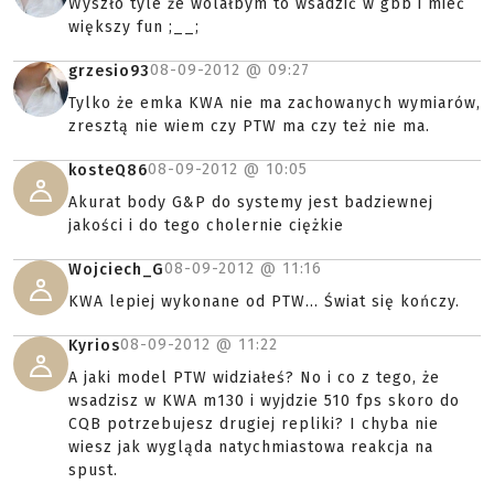
Wyszło tyle że wolałbym to wsadzić w gbb i mieć
większy fun ;__;
08-09-2012 @
09:27
grzesio93
Tylko że emka KWA nie ma zachowanych wymiarów,
zresztą nie wiem czy PTW ma czy też nie ma.
08-09-2012 @
10:05
kosteQ86
Akurat body G&P do systemy jest badziewnej
jakości i do tego cholernie ciężkie
08-09-2012 @
11:16
Wojciech_G
KWA lepiej wykonane od PTW... Świat się kończy.
08-09-2012 @
11:22
Kyrios
A jaki model PTW widziałeś? No i co z tego, że
wsadzisz w KWA m130 i wyjdzie 510 fps skoro do
CQB potrzebujesz drugiej repliki? I chyba nie
wiesz jak wygląda natychmiastowa reakcja na
spust.