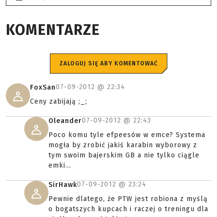
KOMENTARZE
ZALOGUJ SIĘ ABY KOMENTOWAĆ
07-09-2012 @
22:34
FoxSan
Ceny zabijają ;_;
07-09-2012 @
22:43
Oleander
Poco komu tyle efpeesów w emce? Systema
mogła by zrobić jakiś karabin wyborowy z
tym swoim bajerskim GB a nie tylko ciągle
emki...
07-09-2012 @
23:24
SirHawk
Pewnie dlatego, że PTW jest robiona z myślą
o bogatszych kupcach i raczej o treningu dla