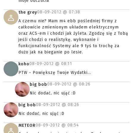
moje odczucia
08-09-2012 @
07:38
the grey
A czemu nie? Mam m4 ebb pośledniej firmy z
całkowicie zmienionym układem elektrycznym
oraz ACS-em i chodzi jak żyleta. Zgodzę się z Tobą
jeśli chodzi o realistykę, wykonanie i
funkcjonalność Systemy ale 9 tyś to trochę za
dużo jak na bieganie po lesie.
08-09-2012 @
08:11
koho
PTW - Powiększę Twoje Wydatki...
08-09-2012 @
08:26
big bob
Nic dodać, nic ująć :D
08-09-2012 @
08:26
big bob
Nic dodać, nic ująć :D
08-09-2012 @
08:54
METEOR