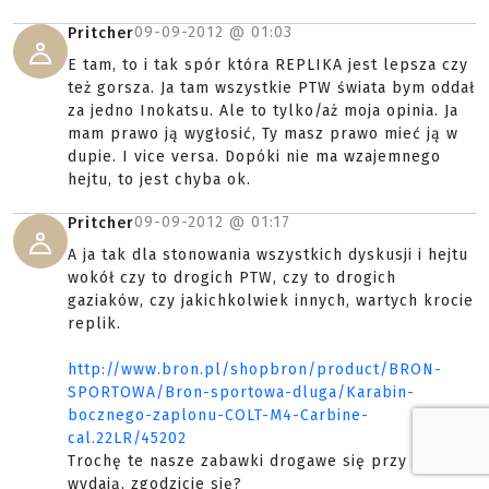
09-09-2012 @
01:03
Pritcher
E tam, to i tak spór która REPLIKA jest lepsza czy
też gorsza. Ja tam wszystkie PTW świata bym oddał
za jedno Inokatsu. Ale to tylko/aż moja opinia. Ja
mam prawo ją wygłosić, Ty masz prawo mieć ją w
dupie. I vice versa. Dopóki nie ma wzajemnego
hejtu, to jest chyba ok.
09-09-2012 @
01:17
Pritcher
A ja tak dla stonowania wszystkich dyskusji i hejtu
wokół czy to drogich PTW, czy to drogich
gaziaków, czy jakichkolwiek innych, wartych krocie
replik.
http://www.bron.pl/shopbron/product/BRON-
SPORTOWA/Bron-sportowa-dluga/Karabin-
bocznego-zaplonu-COLT-M4-Carbine-
cal.22LR/45202
Trochę te nasze zabawki drogawe się przy tym
wydają, zgodzicie się?