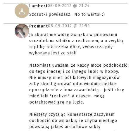
08-09-2012 @
21:24
Lambert
Szczotki powiadasz.. No to warto! ;)
08-09-2012 @
21:54
Promant
Ja akurat nie widzę związku w pilnowaniu
szczotek na silniku z realizmem, a o zwykłą
replikę też trzeba dbać, zwłaszcza gdy
wykonana jest ze stali.
Natomiast uważam, że każdy może podchodzić
do tego inaczej i co innego lubić w hobby.
Nie muszę mieć pół kilowych magazynków
żeby skonfigurować odpowiednio ciężkie
oporządzenie z inna zawartością - jeśli chcę
mieć taki "realizm". A czasem mogę
potraktować grę na luzie.
Niestety czytając komentarze zaczynam
dochodzić do wniosku, że chyba niedługo
powstaną jakieś airsoftowe sekty