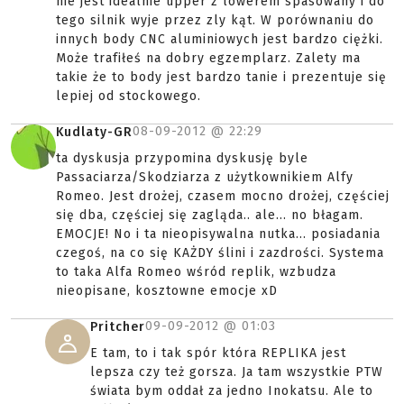
nie jest idealnie upper z lowerem spasowany i do
tego silnik wyje przez zly kąt. W porównaniu do
innych body CNC aluminiowych jest bardzo ciężki.
Może trafiłeś na dobry egzemplarz. Zalety ma
takie że to body jest bardzo tanie i prezentuje się
lepiej od stockowego.
08-09-2012 @
22:29
Kudlaty-GR
ta dyskusja przypomina dyskusję byle
Passaciarza/Skodziarza z użytkownikiem Alfy
Romeo. Jest drożej, czasem mocno drożej, częściej
się dba, częściej się zagląda.. ale... no błagam.
EMOCJE! No i ta nieopisywalna nutka... posiadania
czegoś, na co się KAŻDY ślini i zazdrości. Systema
to taka Alfa Romeo wśród replik, wzbudza
nieopisane, kosztowne emocje xD
09-09-2012 @
01:03
Pritcher
E tam, to i tak spór która REPLIKA jest
lepsza czy też gorsza. Ja tam wszystkie PTW
świata bym oddał za jedno Inokatsu. Ale to