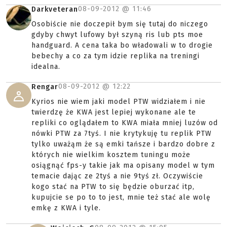
08-09-2012 @
11:46
Darkveteran
Osobiście nie doczepił bym się tutaj do niczego
gdyby chwyt lufowy był szyną ris lub pts moe
handguard. A cena taka bo władowali w to drogie
bebechy a co za tym idzie replika na treningi
idealna.
08-09-2012 @
12:22
Rengar
Kyrios nie wiem jaki model PTW widziałem i nie
twierdzę że KWA jest lepiej wykonane ale te
repliki co oglądałem to KWA miała mniej luzów od
nówki PTW za 7tyś. I nie krytykuję tu replik PTW
tylko uważąm że są emki tańsze i bardzo dobre z
których nie wielkim kosztem tuningu może
osiągnąć fps-y takie jak ma opisany model w tym
temacie dając ze 2tyś a nie 9tyś zł. Oczywiście
kogo stać na PTW to się będzie oburzać itp,
kupujcie se po to to jest, mnie też stać ale wolę
emkę z KWA i tyle.