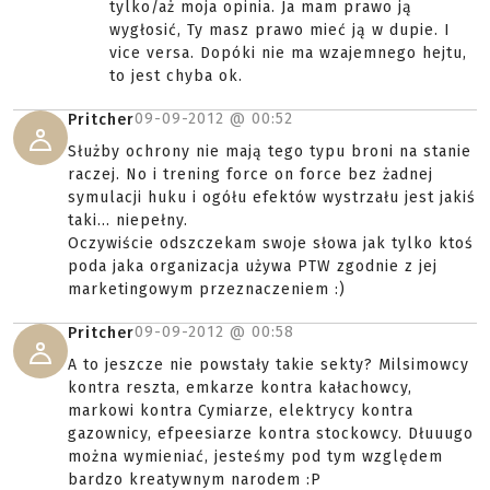
tylko/aż moja opinia. Ja mam prawo ją
wygłosić, Ty masz prawo mieć ją w dupie. I
vice versa. Dopóki nie ma wzajemnego hejtu,
to jest chyba ok.
09-09-2012 @
00:52
Pritcher
Służby ochrony nie mają tego typu broni na stanie
raczej. No i trening force on force bez żadnej
symulacji huku i ogółu efektów wystrzału jest jakiś
taki... niepełny.
Oczywiście odszczekam swoje słowa jak tylko ktoś
poda jaka organizacja używa PTW zgodnie z jej
marketingowym przeznaczeniem :)
09-09-2012 @
00:58
Pritcher
A to jeszcze nie powstały takie sekty? Milsimowcy
kontra reszta, emkarze kontra kałachowcy,
markowi kontra Cymiarze, elektrycy kontra
gazownicy, efpeesiarze kontra stockowcy. Dłuuugo
można wymieniać, jesteśmy pod tym względem
bardzo kreatywnym narodem :P