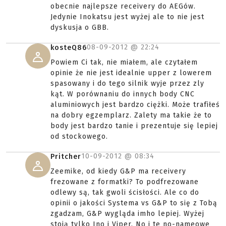
obecnie najlepsze receivery do AEGów.
Jedynie Inokatsu jest wyżej ale to nie jest
dyskusja o GBB.
08-09-2012 @
22:24
kosteQ86
Powiem Ci tak, nie miałem, ale czytałem
opinie że nie jest idealnie upper z lowerem
spasowany i do tego silnik wyje przez zly
kąt. W porównaniu do innych body CNC
aluminiowych jest bardzo ciężki. Może trafiłeś
na dobry egzemplarz. Zalety ma takie że to
body jest bardzo tanie i prezentuje się lepiej
od stockowego.
10-09-2012 @
08:34
Pritcher
Zeemike, od kiedy G&P ma receivery
frezowane z formatki? To podfrezowane
odlewy są, tak gwoli ścisłości. Ale co do
opinii o jakości Systema vs G&P to się z Tobą
zgadzam, G&P wygląda imho lepiej. Wyżej
stoją tylko Ino i Viper. No i te no-nameowe