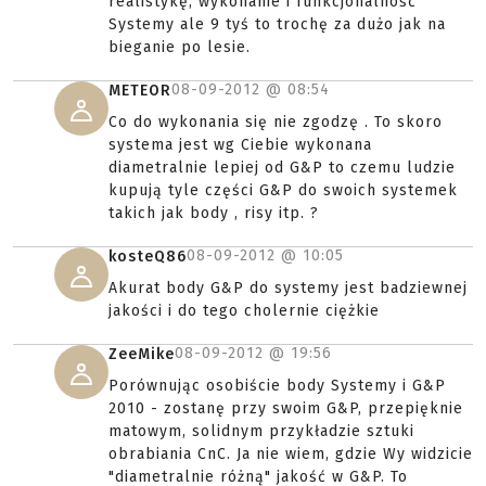
realistykę, wykonanie i funkcjonalność
Systemy ale 9 tyś to trochę za dużo jak na
bieganie po lesie.
08-09-2012 @
08:54
METEOR
Co do wykonania się nie zgodzę . To skoro
systema jest wg Ciebie wykonana
diametralnie lepiej od G&P to czemu ludzie
kupują tyle części G&P do swoich systemek
takich jak body , risy itp. ?
08-09-2012 @
10:05
kosteQ86
Akurat body G&P do systemy jest badziewnej
jakości i do tego cholernie ciężkie
08-09-2012 @
19:56
ZeeMike
Porównując osobiście body Systemy i G&P
2010 - zostanę przy swoim G&P, przepięknie
matowym, solidnym przykładzie sztuki
obrabiania CnC. Ja nie wiem, gdzie Wy widzicie
"diametralnie różną" jakość w G&P. To