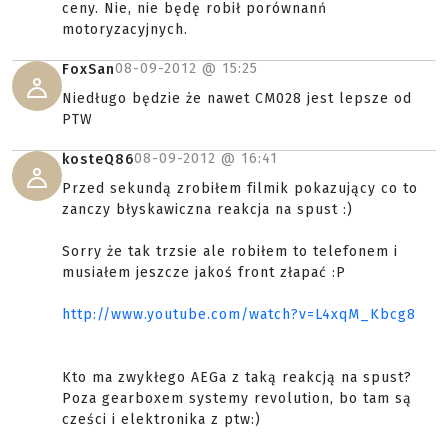
ceny. Nie, nie będę robił porównanń
motoryzacyjnych.
08-09-2012 @
15:25
FoxSan
Niedługo będzie że nawet CM028 jest lepsze od
PTW
08-09-2012 @
16:41
kosteQ86
Przed sekundą zrobiłem filmik pokazujący co to
zanczy błyskawiczna reakcja na spust :)
Sorry że tak trzsie ale robiłem to telefonem i
musiałem jeszcze jakoś front złapać :P
http://www.youtube.com/watch?v=L4xqM_Kbcg8
Kto ma zwykłego AEGa z taką reakcją na spust?
Poza gearboxem systemy revolution, bo tam są
cześci i elektronika z ptw:)