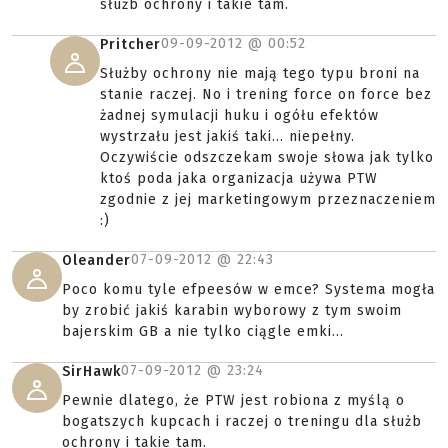
służb ochrony i takie tam.
09-09-2012 @
00:52
Pritcher
Służby ochrony nie mają tego typu broni na
stanie raczej. No i trening force on force bez
żadnej symulacji huku i ogółu efektów
wystrzału jest jakiś taki... niepełny.
Oczywiście odszczekam swoje słowa jak tylko
ktoś poda jaka organizacja używa PTW
zgodnie z jej marketingowym przeznaczeniem
:)
07-09-2012 @
22:43
Oleander
Poco komu tyle efpeesów w emce? Systema mogła
by zrobić jakiś karabin wyborowy z tym swoim
bajerskim GB a nie tylko ciągle emki...
07-09-2012 @
23:24
SirHawk
Pewnie dlatego, że PTW jest robiona z myślą o
bogatszych kupcach i raczej o treningu dla służb
ochrony i takie tam.