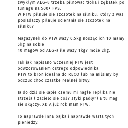
zwyklym AEG-u trzeba pilnowac tłoka i zębatek po
tuningu na 500+ FPS.
W PTW pilnuje sie szczotek na silniku, Który z was
posiadaczy pilnuje scierania sie szczotek na
silniku?
Magazynek do PTW wazy 0,5kg nosząc ich 10 mamy
5kg na sobie
10 magów od AEG-a ile wazy 1kg? może 2kg.
Tak jak napisano wcześniej PTW jest
odwzorowaniem ostrego odpowiednika.
PTW to bron idealna do RECO lub na milsimy by
odczuc choc czastke realnej bitwy.
Ja do dziś sie łapie czemu mi nagle replika nie
strzela ( zacieło sie coś? styki padły?) a tu mag
sie skączył XD A już rok mam PTW.
To naprawde inna bajka i naprawde warta tych
pieniedzy.