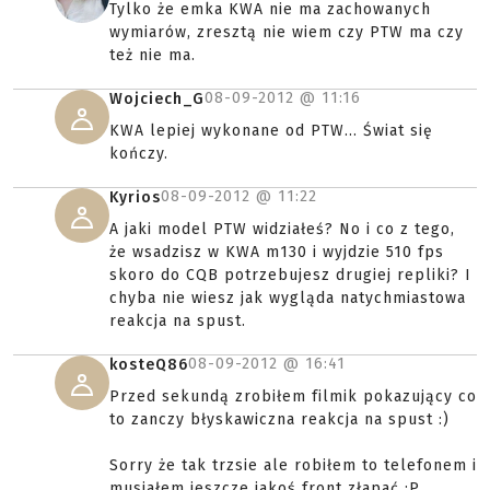
Tylko że emka KWA nie ma zachowanych
wymiarów, zresztą nie wiem czy PTW ma czy
też nie ma.
08-09-2012 @
11:16
Wojciech_G
KWA lepiej wykonane od PTW... Świat się
kończy.
08-09-2012 @
11:22
Kyrios
A jaki model PTW widziałeś? No i co z tego,
że wsadzisz w KWA m130 i wyjdzie 510 fps
skoro do CQB potrzebujesz drugiej repliki? I
chyba nie wiesz jak wygląda natychmiastowa
reakcja na spust.
08-09-2012 @
16:41
kosteQ86
Przed sekundą zrobiłem filmik pokazujący co
to zanczy błyskawiczna reakcja na spust :)
Sorry że tak trzsie ale robiłem to telefonem i
musiałem jeszcze jakoś front złapać :P