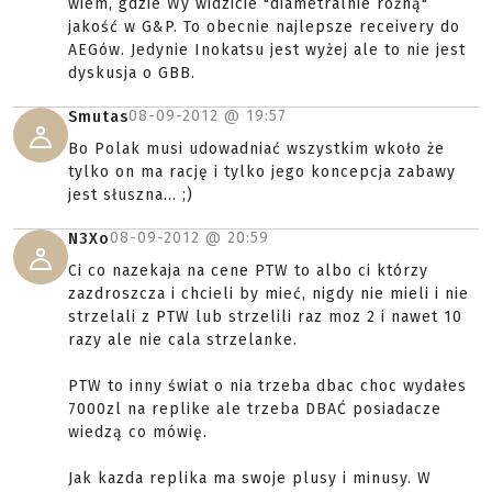
wiem, gdzie Wy widzicie "diametralnie różną"
jakość w G&P. To obecnie najlepsze receivery do
AEGów. Jedynie Inokatsu jest wyżej ale to nie jest
dyskusja o GBB.
08-09-2012 @
19:57
Smutas
Bo Polak musi udowadniać wszystkim wkoło że
tylko on ma rację i tylko jego koncepcja zabawy
jest słuszna... ;)
08-09-2012 @
20:59
N3Xo
Ci co nazekaja na cene PTW to albo ci którzy
zazdroszcza i chcieli by mieć, nigdy nie mieli i nie
strzelali z PTW lub strzelili raz moz 2 i nawet 10
razy ale nie cala strzelanke.
PTW to inny świat o nia trzeba dbac choc wydałes
7000zl na replike ale trzeba DBAĆ posiadacze
wiedzą co mówię.
Jak kazda replika ma swoje plusy i minusy. W