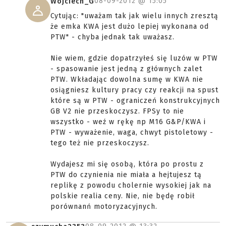
08-09-2012 @
15:05
Wojciech_G
Cytując: "uważam tak jak wielu innych zresztą
że emka KWA jest dużo lepiej wykonana od
PTW" - chyba jednak tak uważasz.
Nie wiem, gdzie dopatrzyłeś się luzów w PTW
- spasowanie jest jedną z głównych zalet
PTW. Wkładając dowolna sumę w KWA nie
osiągniesz kultury pracy czy reakcji na spust
które są w PTW - ograniczeń konstrukcyjnych
GB V2 nie przeskoczysz. FPSy to nie
wszystko - weź w rękę np M16 G&P/KWA i
PTW - wyważenie, waga, chwyt pistoletowy -
tego też nie przeskoczysz.
Wydajesz mi się osobą, która po prostu z
PTW do czynienia nie miała a hejtujesz tą
replikę z powodu cholernie wysokiej jak na
polskie realia ceny. Nie, nie będę robił
porównanń motoryzacyjnych.