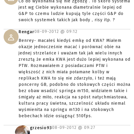
Co do wykonania się nie zgodzę . To skoro systema
jest wg Ciebie wykonana diametralnie lepiej od
G&P to czemu ludzie kupują tyle części G&P do
swoich systemek takich jak body , risy itp. ?
08-09-2012 @
09:12
Rengar
Benrey- macałeś kiedyś emkę od KWA? Miałem
okazje jednocześnie macać i porównać obie na
jednej strzelańce i uważam tak jak wielu innych
zresztą że emka KWA jest dużo lepiej wykonana od
PTW. Rozmawiałem z posiadaczami PTW i
większość z nich miała połamane kolby w
replikach KWA to się nie zdarzyło, i też mają
poncerny GB, podobno do stokowych części można
bez obaw wsadzić springa m150, widziałem takie i
śmigały aż miło, reakcja na spóst natychmiastowa,
kultura pracy świetna, szczelność układu niemal
wyśmienita na springu m130 i na stokowych
bebechach idzie osiągnąć 510fps.
08-09-2012 @
09:27
grzesio93