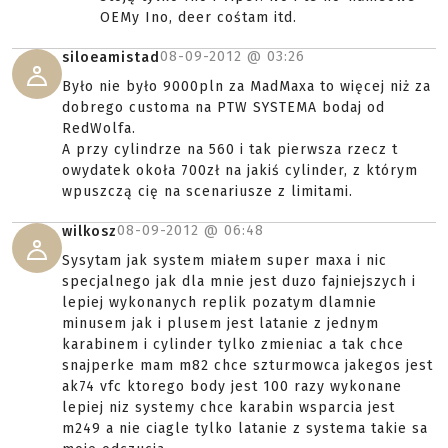
OEMy Ino, deer cośtam itd.
08-09-2012 @
03:26
siloeamistad
Było nie było 9000pln za MadMaxa to więcej niż za
dobrego customa na PTW SYSTEMA bodaj od
RedWolfa.
A przy cylindrze na 560 i tak pierwsza rzecz t
owydatek okoła 700zł na jakiś cylinder, z którym
wpuszczą cię na scenariusze z limitami.
08-09-2012 @
06:48
wilkosz
Sysytam jak system miałem super maxa i nic
specjalnego jak dla mnie jest duzo fajniejszych i
lepiej wykonanych replik pozatym dlamnie
minusem jak i plusem jest latanie z jednym
karabinem i cylinder tylko zmieniac a tak chce
snajperke mam m82 chce szturmowca jakegos jest
ak74 vfc ktorego body jest 100 razy wykonane
lepiej niz systemy chce karabin wsparcia jest
m249 a nie ciagle tylko latanie z systema takie sa