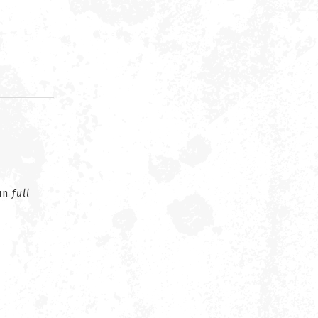
d
gun
full