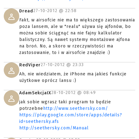
27-10-2012 @
22:58
Dread
Fakt, w airsofcie nie ma to większego zastosowania
poza lansem, ale w "realu" używa się ajfonów, bo
można sobie ściągnąć na nie fajny kalkulator
balistyczny. Są nawet systemy montażowe ajfona
na broń. No, a skoro w rzeczywistości ma
zastosowanie, to i w airsofcie znajdzie :)
27-10-2012 @
23:33
RedViper
Ah, nie wiedziałem, że iPhone ma jakieś funkcje
użytkowe oprócz lansu :)
28-10-2012 @
08:49
AdamSekcjaIX
jak sobie wgrasz taki program to będzie
potrzebne
http://www.seethersky.com/
https://play.google.com/store/apps/details?
id=seethersky.afs
http://seethersky.com/Manual