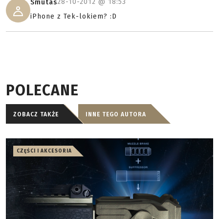
28-10-2012 @
18:53
Smutas
iPhone z Tek-lokiem? :D
POLECANE
ZOBACZ TAKŻE
INNE TEGO AUTORA
CZĘŚCI I AKCESORIA