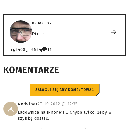
REDAKTOR
Piotr
4408
6544
11
KOMENTARZE
ZALOGUJ SIĘ ABY KOMENTOWAĆ
27-10-2012 @
17:35
RedViper
Ładownica na iPhone'a... Chyba tylko, żeby w
szybkę dostać.