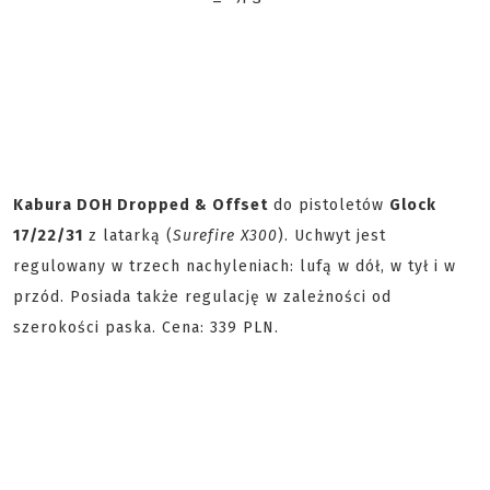
Kabura DOH Dropped & Offset
do pistoletów
Glock
17/22/31
z latarką
(
Surefire X300
)
.
Uchwyt jest
regulowany w trzech nachyleniach: lufą w dół, w tył i w
przód. Posiada także regulację w zależności od
szerokości paska. Cena: 339 PLN.