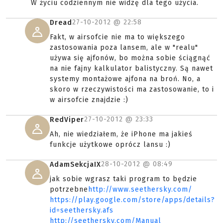
W życiu codziennym nie widzę dla tego użycia.
27-10-2012 @
22:58
Dread
Fakt, w airsofcie nie ma to większego
zastosowania poza lansem, ale w "realu"
używa się ajfonów, bo można sobie ściągnąć
na nie fajny kalkulator balistyczny. Są nawet
systemy montażowe ajfona na broń. No, a
skoro w rzeczywistości ma zastosowanie, to i
w airsofcie znajdzie :)
27-10-2012 @
23:33
RedViper
Ah, nie wiedziałem, że iPhone ma jakieś
funkcje użytkowe oprócz lansu :)
28-10-2012 @
08:49
AdamSekcjaIX
jak sobie wgrasz taki program to będzie
potrzebne
http://www.seethersky.com/
https://play.google.com/store/apps/details?
id=seethersky.afs
http://seethersky.com/Manual