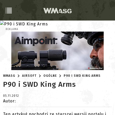
REKLAMA
WMASG
AIRSOFT
OGÓLNE
P90 I SWD KING ARMS
P90 i SWD King Arms
05.11.2012
Autor:
Ten artykuł pochodzi ze starszej wersji portalu i