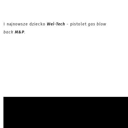
I najnowsze dziecko
Wei-Tech
- pistolet
gas blow
back
M&P
.