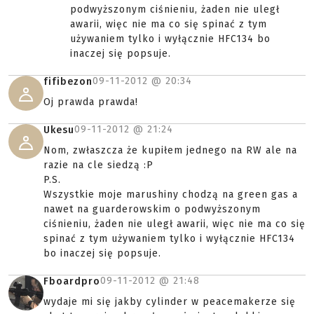
podwyższonym ciśnieniu, żaden nie uległ
awarii, więc nie ma co się spinać z tym
używaniem tylko i wyłącznie HFC134 bo
inaczej się popsuje.
09-11-2012 @
20:34
fifibezon
Oj prawda prawda!
09-11-2012 @
21:24
Ukesu
Nom, zwłaszcza że kupiłem jednego na RW ale na
razie na cle siedzą :P
P.S.
Wszystkie moje marushiny chodzą na green gas a
nawet na guarderowskim o podwyższonym
ciśnieniu, żaden nie uległ awarii, więc nie ma co się
spinać z tym używaniem tylko i wyłącznie HFC134
bo inaczej się popsuje.
09-11-2012 @
21:48
Fboardpro
wydaje mi się jakby cylinder w peacemakerze się