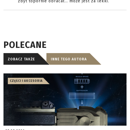
zbyt topornie obracał... może jest za lekki.
POLECANE
ZOBACZ TAKŻE
INNE TEGO AUTORA
CZĘŚCI I AKCESORIA