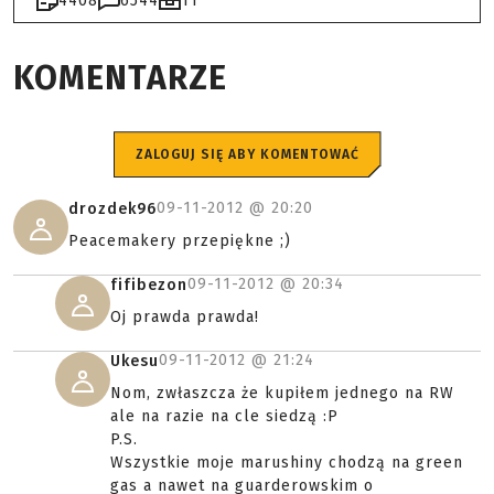
4408
6544
11
KOMENTARZE
ZALOGUJ SIĘ ABY KOMENTOWAĆ
09-11-2012 @
20:20
drozdek96
Peacemakery przepiękne ;)
09-11-2012 @
20:34
fifibezon
Oj prawda prawda!
09-11-2012 @
21:24
Ukesu
Nom, zwłaszcza że kupiłem jednego na RW
ale na razie na cle siedzą :P
P.S.
Wszystkie moje marushiny chodzą na green
gas a nawet na guarderowskim o