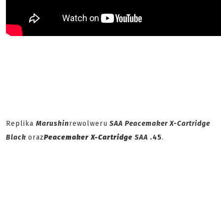
Replika
Marushin
rewolweru
SAA Peacemaker X-Cartridge
Black
oraz
Peacemaker X-Cartridge
SAA
.45
.