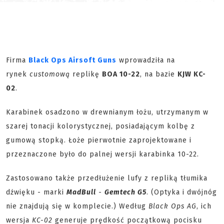
Firma
Black Ops Airsoft Guns
wprowadziła na
rynek
customową
replikę
BOA 10-22
, na bazie
KJW KC-
02
.
Karabinek osadzono w drewnianym łożu, utrzymanym w
szarej tonacji kolorystycznej, posiadającym kolbę z
gumową stopką. Łoże pierwotnie zaprojektowane i
przeznaczone było do palnej wersji karabinka 10-22.
Zastosowano także przedłużenie lufy z repliką tłumika
dźwięku - marki
MadBull
-
Gemtech G5
. (Optyka i dwójnóg
nie znajdują się w komplecie.) Według
Black Ops AG
, ich
wersja
KC-02
generuje prędkość początkową pocisku