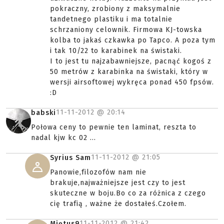
pokraczny, zrobiony z maksymalnie
tandetnego plastiku i ma totalnie
schrzaniony celownik. Firmowa KJ-towska
kolba to jakaś czkawka po Tapco. A poza tym
i tak 10/22 to karabinek na świstaki.
I to jest tu najzabawniejsze, pacnąć kogoś z
50 metrów z karabinka na świstaki, który w
wersji airsoftowej wykręca ponad 450 fpsów.
:D
11-11-2012 @
20:14
babski
Połowa ceny to pewnie ten laminat, reszta to
nadal kjw kc 02 ...
11-11-2012 @
21:05
Syrius Sam
Panowie,filozofów nam nie
brakuje,najważniejsze jest czy to jest
skuteczne w boju.Bo co za różnica z czego
cię trafią , ważne że dostałeś.Czołem.
11-11-2012 @
21:42
Miętus9