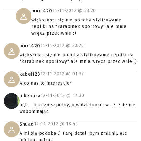
11-11-2012 @
23:26
morf420
większości się nie podoba stylizowanie
repliki na "karabinek sportowy" ale mnie
wręcz przeciwnie ;)
11-11-2012 @
23:26
morf420
większości się nie podoba stylizowanie repliki na
"karabinek sportowy" ale mnie wręcz przeciwnie ;)
12-11-2012 @
01:37
kabel123
A co nas to interesuje?
12-11-2012 @
17:30
lukebuka
ugh... bardzo szpetny, o widzialności w terenie nie
wspominając.
12-11-2012 @
18:45
Shuad
A mi się podoba :) Parę detali bym zmienił, ale
ogólnie ujdzie.