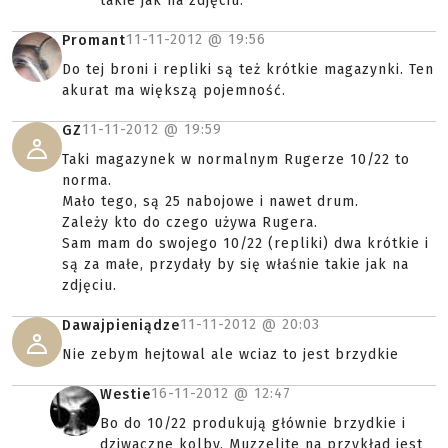
takie jak na zdjęciu.
11-11-2012 @
19:56
Promant
Do tej broni i repliki są też krótkie magazynki. Ten
akurat ma większą pojemność.
11-11-2012 @
19:59
GZ
Taki magazynek w normalnym Rugerze 10/22 to
norma.
Mało tego, są 25 nabojowe i nawet drum.
Zależy kto do czego używa Rugera.
Sam mam do swojego 10/22 (repliki) dwa krótkie i
są za małe, przydały by się właśnie takie jak na
zdjęciu.
11-11-2012 @
20:03
Dawajpieniądze
Nie zebym hejtowal ale wciaz to jest brzydkie
16-11-2012 @
12:47
Westie
Bo do 10/22 produkują głównie brzydkie i
dziwaczne kolby. Muzzelite na przykład jest