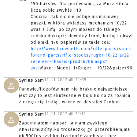
150 baksów. Dla porównania, za Muzzelite'a
liczą sobie zwykle 110.
Chociaż i tak nic nie pobije aluminiowej
puszki, w którą wkładasz mechanizm 10/22
wraz z lufą, po czym możesz do takiego
cudaka dokręcić dowolny front, kolbę i chwyt
od emki. 170 papierów za takie coś:
http://www.brownells.com/rifle-parts/stock-
forend-parts/rifle-stocks/ruger-10-22-ar22-
receiver-chassis-prod26206.aspx?
avs
|Make~~Model_1=Ruger__10/22&psize=96
11-11-2012 @
21:05
Syrius Sam
Panowie,filozofów nam nie brakuje,najważniejsze
jest czy to jest skuteczne w boju.Bo co za różnica
z czego cię trafią , ważne że dostałeś.Czołem.
11-11-2012 @
21:11
Syrius Sam
Zapomniałem napisać ,ja mam zwykłego
AK47(cm028)tylko troszeczkę go przerobiłem,ma
ok 500fps,szybkostrzelność zajebistą i bez