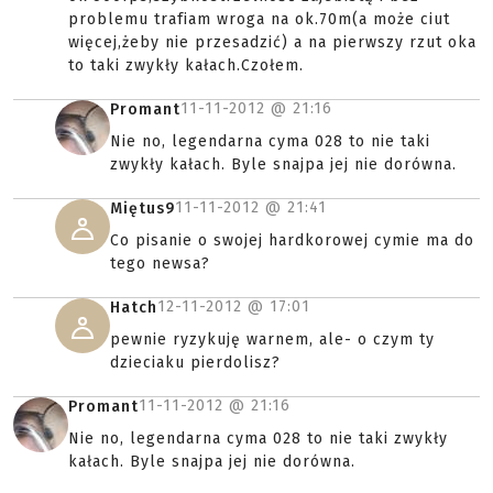
problemu trafiam wroga na ok.70m(a może ciut
więcej,żeby nie przesadzić) a na pierwszy rzut oka
to taki zwykły kałach.Czołem.
11-11-2012 @
21:16
Promant
Nie no, legendarna cyma 028 to nie taki
zwykły kałach. Byle snajpa jej nie dorówna.
11-11-2012 @
21:41
Miętus9
Co pisanie o swojej hardkorowej cymie ma do
tego newsa?
12-11-2012 @
17:01
Hatch
pewnie ryzykuję warnem, ale- o czym ty
dzieciaku pierdolisz?
11-11-2012 @
21:16
Promant
Nie no, legendarna cyma 028 to nie taki zwykły
kałach. Byle snajpa jej nie dorówna.