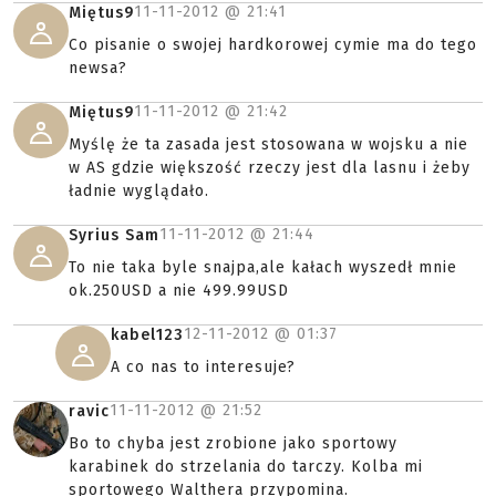
11-11-2012 @
21:41
Miętus9
Co pisanie o swojej hardkorowej cymie ma do tego
newsa?
11-11-2012 @
21:42
Miętus9
Myślę że ta zasada jest stosowana w wojsku a nie
w AS gdzie większość rzeczy jest dla lasnu i żeby
ładnie wyglądało.
11-11-2012 @
21:44
Syrius Sam
To nie taka byle snajpa,ale kałach wyszedł mnie
ok.250USD a nie 499.99USD
12-11-2012 @
01:37
kabel123
A co nas to interesuje?
11-11-2012 @
21:52
ravic
Bo to chyba jest zrobione jako sportowy
karabinek do strzelania do tarczy. Kolba mi
sportowego Walthera przypomina.