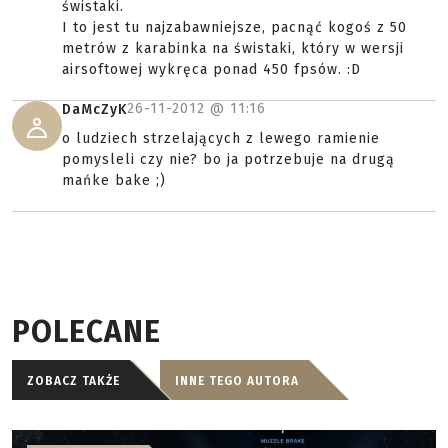
świstaki.
I to jest tu najzabawniejsze, pacnąć kogoś z 50
metrów z karabinka na świstaki, który w wersji
airsoftowej wykręca ponad 450 fpsów. :D
26-11-2012 @
11:16
DaMcZyK
o ludziech strzelających z lewego ramienie
pomysleli czy nie? bo ja potrzebuje na drugą
mańke bake ;)
POLECANE
ZOBACZ TAKŻE
INNE TEGO AUTORA