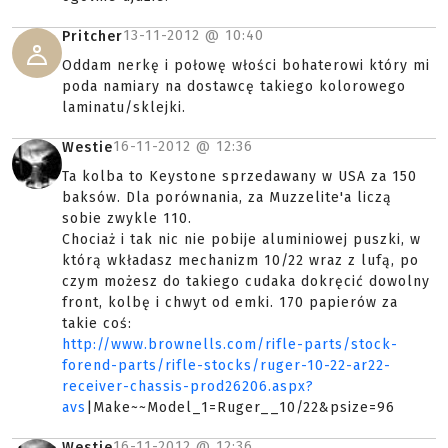
13-11-2012 @
10:40
Pritcher
Oddam nerkę i połowę włości bohaterowi który mi
poda namiary na dostawcę takiego kolorowego
laminatu/sklejki.
16-11-2012 @
12:36
Westie
Ta kolba to Keystone sprzedawany w USA za 150
baksów. Dla porównania, za Muzzelite'a liczą
sobie zwykle 110.
Chociaż i tak nic nie pobije aluminiowej puszki, w
którą wkładasz mechanizm 10/22 wraz z lufą, po
czym możesz do takiego cudaka dokręcić dowolny
front, kolbę i chwyt od emki. 170 papierów za
takie coś:
http://www.brownells.com/rifle-parts/stock-
forend-parts/rifle-stocks/ruger-10-22-ar22-
receiver-chassis-prod26206.aspx?
avs
|Make~~Model_1=Ruger__10/22&psize=96
16-11-2012 @
12:36
Westie