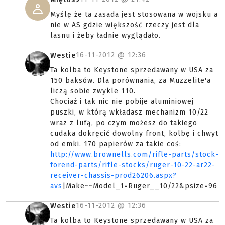
Myślę że ta zasada jest stosowana w wojsku a
nie w AS gdzie większość rzeczy jest dla
lasnu i żeby ładnie wyglądało.
16-11-2012 @
12:36
Westie
Ta kolba to Keystone sprzedawany w USA za
150 baksów. Dla porównania, za Muzzelite'a
liczą sobie zwykle 110.
Chociaż i tak nic nie pobije aluminiowej
puszki, w którą wkładasz mechanizm 10/22
wraz z lufą, po czym możesz do takiego
cudaka dokręcić dowolny front, kolbę i chwyt
od emki. 170 papierów za takie coś:
http://www.brownells.com/rifle-parts/stock-
forend-parts/rifle-stocks/ruger-10-22-ar22-
receiver-chassis-prod26206.aspx?
avs
|Make~~Model_1=Ruger__10/22&psize=96
16-11-2012 @
12:36
Westie
Ta kolba to Keystone sprzedawany w USA za