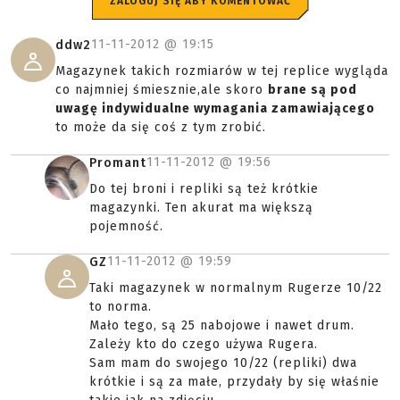
ZALOGUJ SIĘ ABY KOMENTOWAĆ
11-11-2012 @
19:15
ddw2
Magazynek takich rozmiarów w tej replice wygląda
co najmniej śmiesznie,ale skoro
brane są pod
uwagę indywidualne wymagania zamawiającego
to może da się coś z tym zrobić.
11-11-2012 @
19:56
Promant
Do tej broni i repliki są też krótkie
magazynki. Ten akurat ma większą
pojemność.
11-11-2012 @
19:59
GZ
Taki magazynek w normalnym Rugerze 10/22
to norma.
Mało tego, są 25 nabojowe i nawet drum.
Zależy kto do czego używa Rugera.
Sam mam do swojego 10/22 (repliki) dwa
krótkie i są za małe, przydały by się właśnie