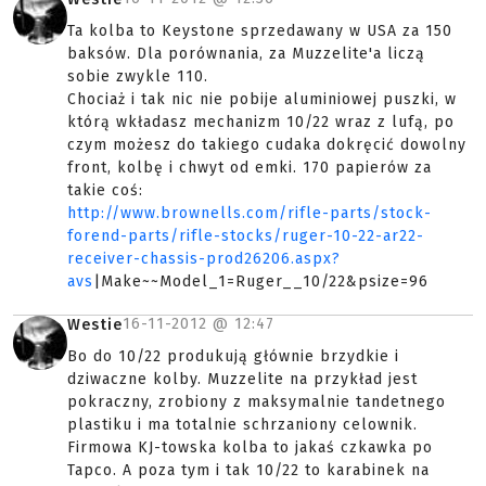
Ta kolba to Keystone sprzedawany w USA za 150
baksów. Dla porównania, za Muzzelite'a liczą
sobie zwykle 110.
Chociaż i tak nic nie pobije aluminiowej puszki, w
którą wkładasz mechanizm 10/22 wraz z lufą, po
czym możesz do takiego cudaka dokręcić dowolny
front, kolbę i chwyt od emki. 170 papierów za
takie coś:
http://www.brownells.com/rifle-parts/stock-
forend-parts/rifle-stocks/ruger-10-22-ar22-
receiver-chassis-prod26206.aspx?
avs
|Make~~Model_1=Ruger__10/22&psize=96
16-11-2012 @
12:47
Westie
Bo do 10/22 produkują głównie brzydkie i
dziwaczne kolby. Muzzelite na przykład jest
pokraczny, zrobiony z maksymalnie tandetnego
plastiku i ma totalnie schrzaniony celownik.
Firmowa KJ-towska kolba to jakaś czkawka po
Tapco. A poza tym i tak 10/22 to karabinek na