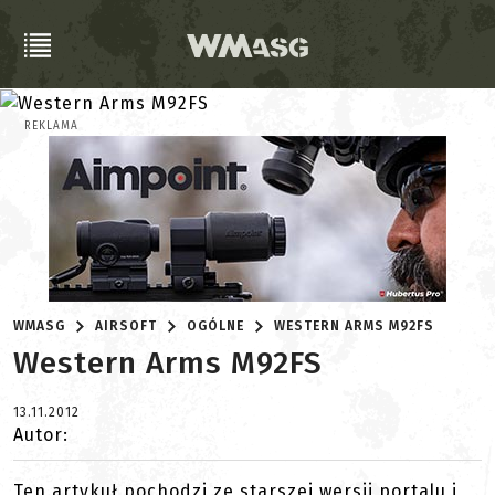
REKLAMA
WMASG
AIRSOFT
OGÓLNE
WESTERN ARMS M92FS
Western Arms M92FS
13.11.2012
Autor:
Ten artykuł pochodzi ze starszej wersji portalu i