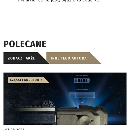
I w jakiej cenie jest/będzie to cudo <3.
POLECANE
ZOBACZ TAKŻE
INNE TEGO AUTORA
CZĘŚCI I AKCESORIA