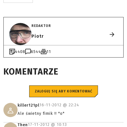
REDAKTOR
Piotr
4408
6544
11
KOMENTARZE
ZALOGUJ SIĘ ABY KOMENTOWAĆ
16-11-2012 @
22:24
killer121pl
Ale świetny fimik !! *o*
17-11-2012 @
10:13
Then