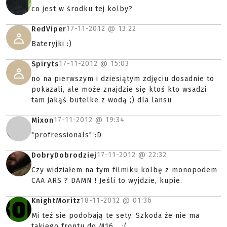
co jest w środku tej kolby?
17-11-2012 @
13:22
RedViper
Bateryjki :)
17-11-2012 @
15:03
Spiryts
no na pierwszym i dziesiątym zdjęciu dosadnie to
pokazali, ale może znajdzie się ktoś kto wsadzi
tam jakąś butelke z wodą ;) dla lansu
17-11-2012 @
19:34
Mixon
"profressionals" :D
17-11-2012 @
22:32
DobryDobrodziej
Czy widziałem na tym filmiku kolbę z monopodem
CAA ARS ? DAMN ! Jeśli to wyjdzie, kupie.
18-11-2012 @
01:36
KnightMoritz
Mi też sie podobają te sety. Szkoda że nie ma
takiego frontu do M16... :(