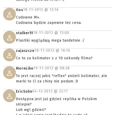
18-11-2012 @
12:16
Ilos
Cudowne M4.
Cudowna będzie zapewne też cena.
18-11-2012 @
13:00
stalker51
Plastiki wyglądają mega tandetnie :/
18-11-2012 @
16:16
zajaszcze
Co to za kolimator z z 10 sekundy filmu?
19-11-2012 @
08:28
MoreLike
To jest raczej jakiś "reflex" aniżeli kolimator, ale
marki to Ci za chiny nie podam :D
04-12-2012 @
22:17
EricSs0n
Dostępna jest już gdzieś replika w Polskim
sklepie?
Lub wgl gdzieś?