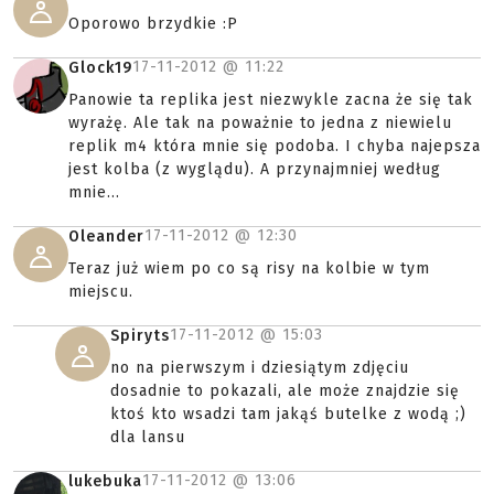
Oporowo brzydkie :P
17-11-2012 @
11:22
Glock19
Panowie ta replika jest niezwykle zacna że się tak
wyrażę. Ale tak na poważnie to jedna z niewielu
replik m4 która mnie się podoba. I chyba najepsza
jest kolba (z wyglądu). A przynajmniej według
mnie...
17-11-2012 @
12:30
Oleander
Teraz już wiem po co są risy na kolbie w tym
miejscu.
17-11-2012 @
15:03
Spiryts
no na pierwszym i dziesiątym zdjęciu
dosadnie to pokazali, ale może znajdzie się
ktoś kto wsadzi tam jakąś butelke z wodą ;)
dla lansu
17-11-2012 @
13:06
lukebuka