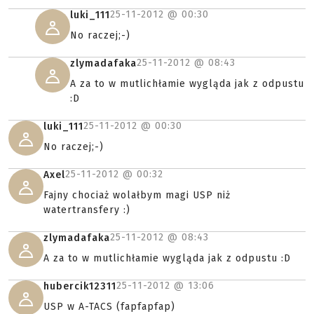
25-11-2012 @
00:30
luki_111
No raczej;-)
25-11-2012 @
08:43
zlymadafaka
A za to w mutlichłamie wygląda jak z odpustu
:D
25-11-2012 @
00:30
luki_111
No raczej;-)
25-11-2012 @
00:32
Axel
Fajny chociaż wolałbym magi USP niż
watertransfery :)
25-11-2012 @
08:43
zlymadafaka
A za to w mutlichłamie wygląda jak z odpustu :D
25-11-2012 @
13:06
hubercik12311
USP w A-TACS (fapfapfap)