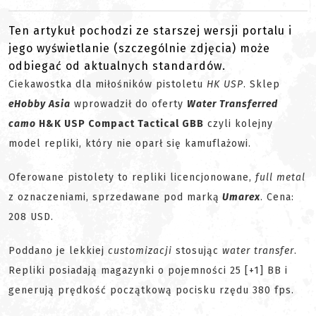
Ten artykuł pochodzi ze starszej wersji portalu i
jego wyświetlanie (szczególnie zdjęcia) może
odbiegać od aktualnych standardów.
Ciekawostka dla miłośników pistoletu
HK USP
. Sklep
eHobby Asia
wprowadził do oferty
Water Transferred
camo
H&K USP Compact Tactical GBB
czyli kolejny
model repliki, który nie oparł się kamuflażowi.
Oferowane pistolety to repliki licencjonowane,
full metal
z oznaczeniami, sprzedawane pod marką
Umarex
. Cena:
208 USD.
Poddano je lekkiej
customizacji
stosując
water transfer
.
Repliki posiadają magazynki o pojemności 25 [+1] BB i
generują prędkość początkową pocisku rzędu 380 fps.