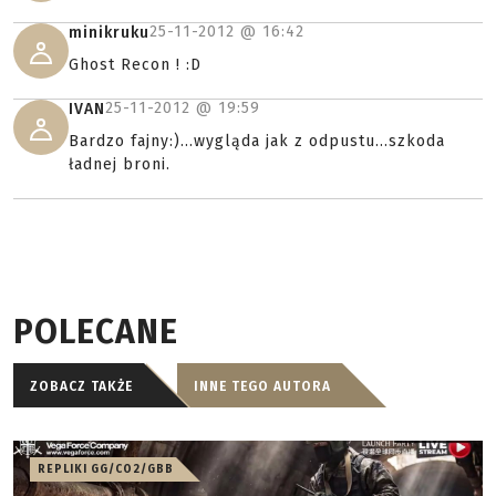
25-11-2012 @
16:42
minikruku
Ghost Recon ! :D
25-11-2012 @
19:59
IVAN
Bardzo fajny:)...wygląda jak z odpustu...szkoda
ładnej broni.
POLECANE
ZOBACZ TAKŻE
INNE TEGO AUTORA
REPLIKI GG/CO2/GBB