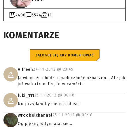
4408
6544
11
KOMENTARZE
ZALOGUJ SIĘ ABY KOMENTOWAĆ
24-11-2012 @
23:45
Vilreen
Ja wiem, że chodzi o widoczność oznaczeń... Ale jak
już watertransfer, to w całości...
25-11-2012 @
00:16
luki_111
No przydało by się na całości.
25-11-2012 @
00:18
wroobelchannel
Oj, piękny w tym atacsie...