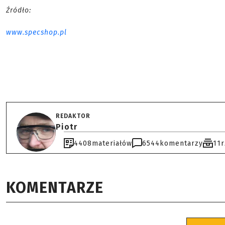
Źródło:
www.specshop.pl
REDAKTOR
Piotr
4408
materiałów
6544
komentarzy
11
KOMENTARZE