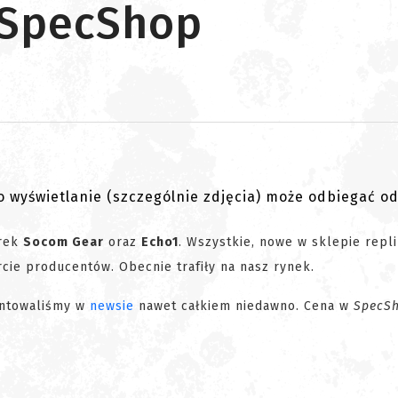
 SpecShop
go wyświetlanie (szczególnie zdjęcia) może odbiegać o
arek
Socom Gear
oraz
Echo1
. Wszystkie, nowe w sklepie repli
cie producentów. Obecnie trafiły na nasz rynek.
entowaliśmy w
newsie
nawet całkiem niedawno. Cena w
SpecSh