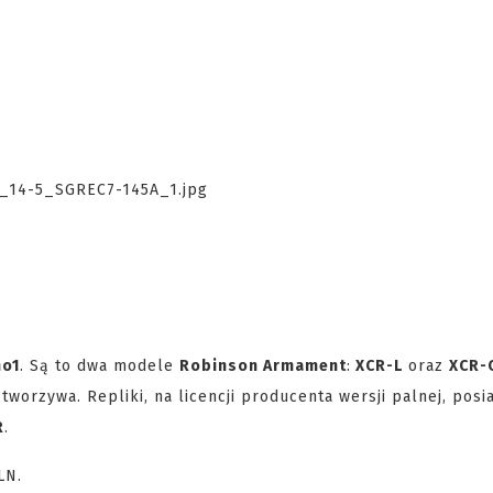
ho1
. Są to dwa modele
Robinson Armament
:
XCR-L
oraz
XCR-
tworzywa. Repliki, na licencji producenta wersji palnej, posia
R
.
LN.