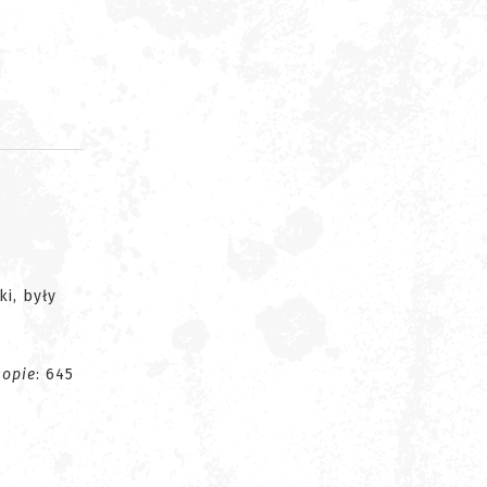
d
ki, były
opie
: 645