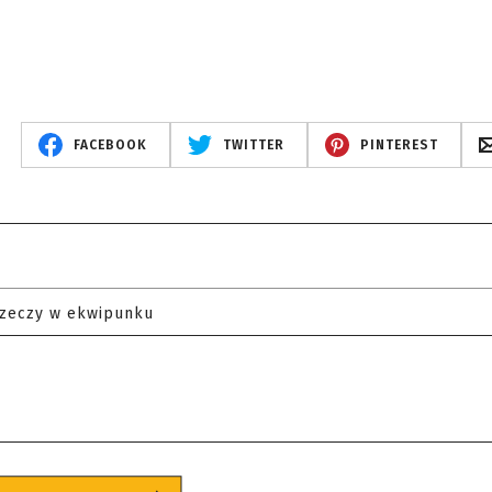
FACEBOOK
TWITTER
PINTEREST
rzeczy w ekwipunku