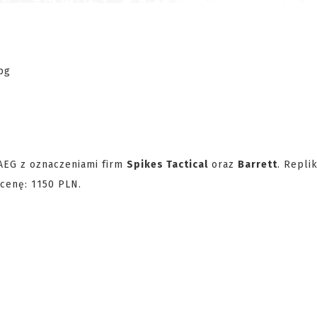
AEG z oznaczeniami firm
Spikes Tactical
oraz
Barrett
. Repli
 cenę: 1150 PLN.