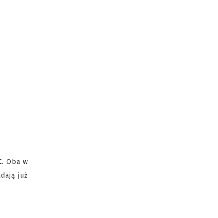
C
. Oba w
dają już