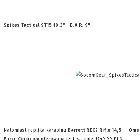
Spikes Tactical ST15 10,3" - B.A.R. 9"
Natomiast replika karabinu
Barrett REC7 Rifle 14,5" - Om
Force Company
oferowana jest w cenie 1749,99 PLN.