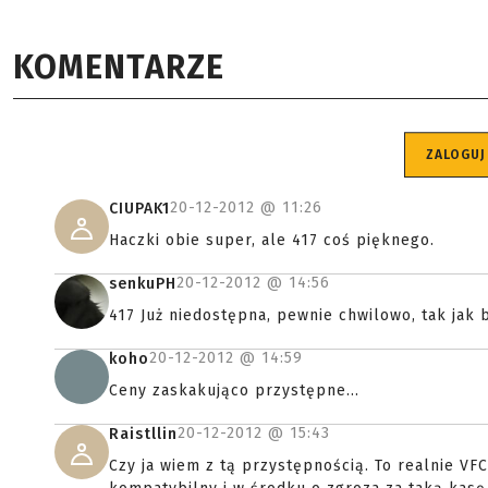
KOMENTARZE
ZALOGUJ
20-12-2012 @
11:26
CIUPAK1
Haczki obie super, ale 417 coś pięknego.
20-12-2012 @
14:56
senkuPH
417 Już niedostępna, pewnie chwilowo, tak jak b
20-12-2012 @
14:59
koho
Ceny zaskakująco przystępne...
20-12-2012 @
15:43
Raistllin
Czy ja wiem z tą przystępnością. To realnie VF