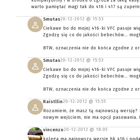
kompatybilny i w środku o zgroza za taką kasę
warto pamiętać magi tak do 416 i 417 są zupełn
20-12-2012 @
15:53
Smutas
Ciekawe bo do mojej 416-ki VFC pasuje wi
Zgodzę się co do jakości bebechów... mogł
BTW, oznaczenia nie do końca zgodne z or
20-12-2012 @
15:53
Smutas
Ciekawe bo do mojej 416-ki VFC pasuje wi
Zgodzę się co do jakości bebechów... mogł
BTW, oznaczenia nie do końca zgodne z or
20-12-2012 @
15:55
Raistllin
Rozumiem, że masz tą najnowszą wersję? D
nowym wejściem, nie ma opcji pasowania. P
20-12-2012 @
18:05
vincenzo
kolega ma najnowszą wersje hk 416 i poda