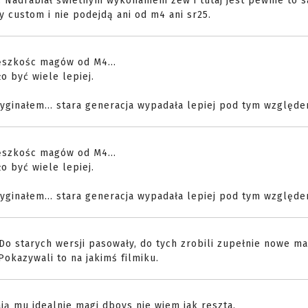
. Nadrabiał świetnym wykonaniem zew i tutaj jest pewnie to 
y custom i nie podejdą ani od m4 ani sr25.
ęszkośc magów od M4...
o być wiele lepiej.
yginałem... stara generacja wypadała lepiej pod tym względe
ęszkośc magów od M4...
o być wiele lepiej.
yginałem... stara generacja wypadała lepiej pod tym względe
o starych wersji pasowały, do tych zrobili zupełnie nowe ma
okazywali to na jakimś filmiku.
ją mu idealnie magi dboys nie wiem jak reszta.