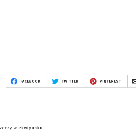
FACEBOOK
TWITTER
PINTEREST
rzeczy w ekwipunku