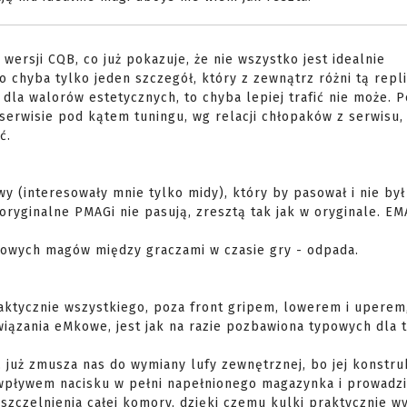
ersji CQB, co już pokazuje, że nie wszystko jest idealnie
 chyba tylko jeden szczegół, który z zewnątrz różni tą repl
e dla walorów estetycznych, to chyba lepiej trafić nie może. 
w serwisie pod kątem tuningu, wg relacji chłopaków z serwisu,
ć.
(interesowały mnie tylko midy), który by pasował i nie był 
oryginalne PMAGi nie pasują, zresztą tak jak w oryginale. E
kowych magów między graczami w czasie gry - odpada.
raktycznie wszystkiego, poza front gripem, lowerem i uperem
wiązania eMkowe, jest jak na razie pozbawiona typowych dla 
już zmusza nas do wymiany lufy zewnętrznej, bo jej konstru
wpływem nacisku w pełni napełnionego magazynka i prowadzi
szczelnienia całej komory, dzięki czemu kulki praktycznie w