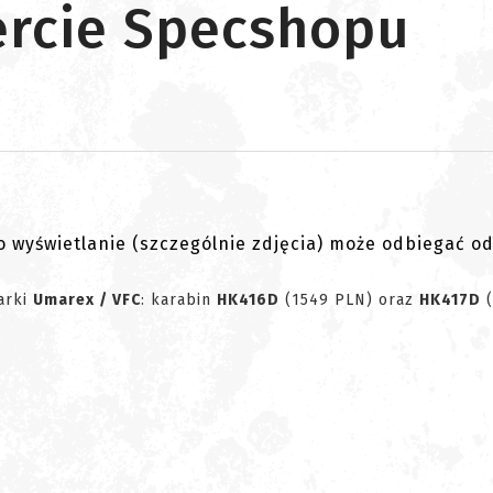
ercie Specshopu
go wyświetlanie (szczególnie zdjęcia) może odbiegać o
arki
Umarex / VFC
: karabin
HK416D
(1549 PLN) oraz
HK417D
(