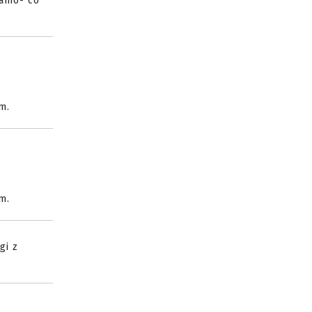
samo- co
m.
m.
gi z