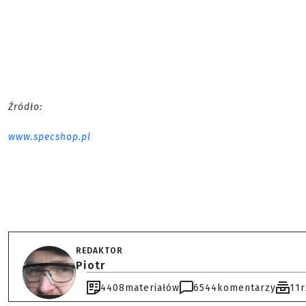
Źródło:
www.specshop.pl
REDAKTOR
Piotr
4408
materiałów
6544
komentarzy
11