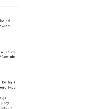
ikę od
Powiem
w jakiejś
MAGów nie
, kolbą z
tego typu
kcja
 przy
ytaczają