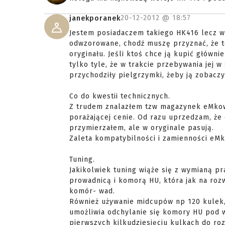
20-12-2012 @
18:57
janekporanek
Jestem posiadaczem takiego HK416 lecz w w
odwzorowane, chodź muszę przyznać, że to
oryginału. Jeśli ktoś chce ją kupić główni
tylko tyle, że w trakcie przebywania jej 
przychodziły pielgrzymki, żeby ją zobaczy
Co do kwestii technicznych.
Z trudem znalazłem tzw magazynek eMkowy 
porażającej cenie. Od razu uprzedzam, że 
przymierzałem, ale w oryginale pasują.
Zaleta kompatybilności i zamienności eM
Tuning.
Jakikolwiek tuning wiąże się z wymianą p
prowadnicą i komorą HU, która jak na roz
komór- wad.
Również używanie midcupów np 120 kulek, 
umożliwia odchylanie się komory HU pod 
pierwszych kilkudziesięciu kulkach do roz