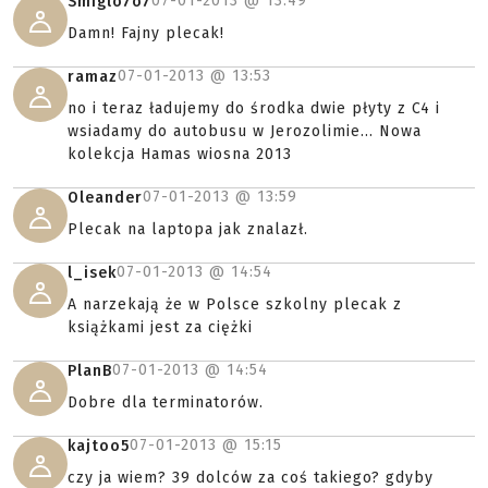
07-01-2013 @
13:49
Smiglo7o7
Damn! Fajny plecak!
07-01-2013 @
13:53
ramaz
no i teraz ładujemy do środka dwie płyty z C4 i
wsiadamy do autobusu w Jerozolimie... Nowa
kolekcja Hamas wiosna 2013
07-01-2013 @
13:59
Oleander
Plecak na laptopa jak znalazł.
07-01-2013 @
14:54
l_isek
A narzekają że w Polsce szkolny plecak z
książkami jest za ciężki
07-01-2013 @
14:54
PlanB
Dobre dla terminatorów.
07-01-2013 @
15:15
kajtoo5
czy ja wiem? 39 dolców za coś takiego? gdyby