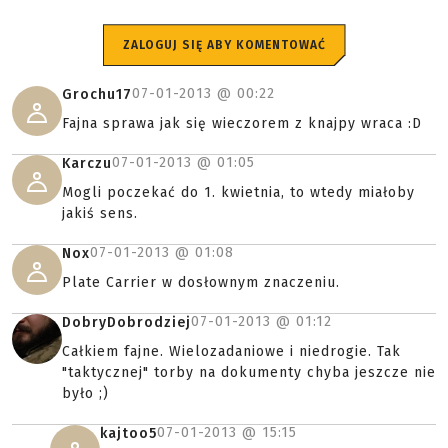
ZALOGUJ SIĘ ABY KOMENTOWAĆ
07-01-2013 @
00:22
Grochu17
Fajna sprawa jak się wieczorem z knajpy wraca :D
07-01-2013 @
01:05
Karczu
Mogli poczekać do 1. kwietnia, to wtedy miałoby
jakiś sens.
07-01-2013 @
01:08
Nox
Plate Carrier w dosłownym znaczeniu.
07-01-2013 @
01:12
DobryDobrodziej
Całkiem fajne. Wielozadaniowe i niedrogie. Tak
"taktycznej" torby na dokumenty chyba jeszcze nie
było ;)
07-01-2013 @
15:15
kajtoo5