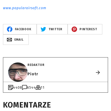
www.popularairsoft.com
FACEBOOK
TWITTER
PINTEREST
EMAIL
REDAKTOR
Piotr
4408
6544
11
KOMENTARZE