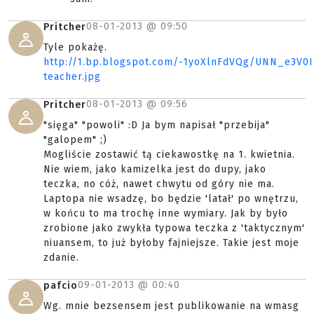
08-01-2013 @
09:50
Pritcher
Tyle pokażę.
http://1.bp.blogspot.com/-1yoXlnFdVQg/UNN_e3V0
teacher.jpg
08-01-2013 @
09:56
Pritcher
"sięga" "powoli" :D Ja bym napisał "przebija"
"galopem" ;)
Mogliście zostawić tą ciekawostkę na 1. kwietnia.
Nie wiem, jako kamizelka jest do dupy, jako
teczka, no cóż, nawet chwytu od góry nie ma.
Laptopa nie wsadzę, bo będzie 'latał' po wnętrzu,
w końcu to ma trochę inne wymiary. Jak by było
zrobione jako zwykła typowa teczka z 'taktycznym'
niuansem, to już byłoby fajniejsze. Takie jest moje
zdanie.
09-01-2013 @
00:40
pafcio
Wg. mnie bezsensem jest publikowanie na wmasg