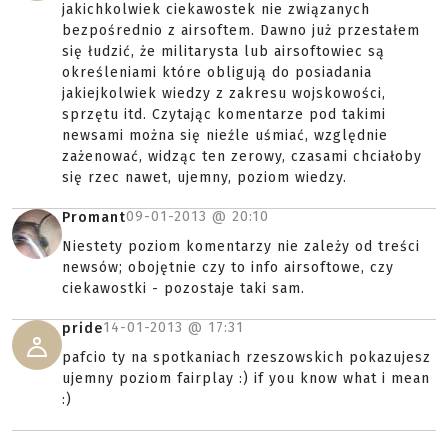
jakichkolwiek ciekawostek nie związanych
bezpośrednio z airsoftem. Dawno już przestałem
się łudzić, że militarysta lub airsoftowiec są
określeniami które obligują do posiadania
jakiejkolwiek wiedzy z zakresu wojskowości,
sprzętu itd. Czytając komentarze pod takimi
newsami można się nieźle uśmiać, względnie
zażenować, widząc ten zerowy, czasami chciałoby
się rzec nawet, ujemny, poziom wiedzy.
09-01-2013 @
20:10
Promant
Niestety poziom komentarzy nie zależy od treści
newsów; obojętnie czy to info airsoftowe, czy
ciekawostki - pozostaje taki sam.
14-01-2013 @
17:31
pride
pafcio ty na spotkaniach rzeszowskich pokazujesz
ujemny poziom fairplay :) if you know what i mean
:)