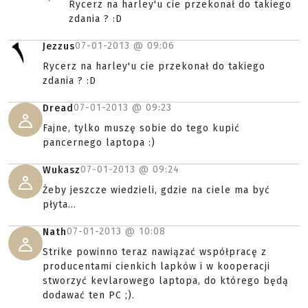
Rycerz na harley'u cie przekonał do takiego
zdania ? :D
07-01-2013 @
09:06
Jezzus
Rycerz na harley'u cie przekonał do takiego
zdania ? :D
07-01-2013 @
09:23
Dread
Fajne, tylko muszę sobie do tego kupić
pancernego laptopa :)
07-01-2013 @
09:24
Wukasz
Żeby jeszcze wiedzieli, gdzie na ciele ma być
płyta...
07-01-2013 @
10:08
Nath
Strike powinno teraz nawiązać współpracę z
producentami cienkich lapków i w kooperacji
stworzyć kevlarowego laptopa, do którego będą
dodawać ten PC ;).