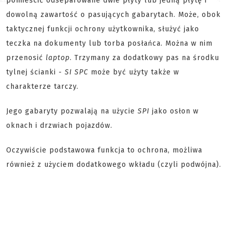
pomieścić odseparowane dwie płyty lub jedną płytę i
dowolną zawartość o pasujących gabarytach. Może, obok
taktycznej funkcji ochrony użytkownika, służyć jako
teczka na dokumenty lub torba posłańca. Można w nim
przenosić
laptop
. Trzymany za dodatkowy pas na środku
tylnej ścianki -
SI SPC
może być użyty także w
charakterze tarczy.
Jego gabaryty pozwalają na użycie
SPI
jako osłon w
oknach i drzwiach pojazdów.
Oczywiście podstawowa funkcja to ochrona, możliwa
również z użyciem dodatkowego wkładu (czyli podwójna).