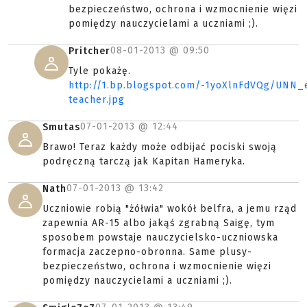
bezpieczeństwo, ochrona i wzmocnienie więzi
pomiędzy nauczycielami a uczniami ;).
08-01-2013 @
09:50
Pritcher
Tyle pokażę.
http://1.bp.blogspot.com/-1yoXlnFdVQg/UNN
teacher.jpg
07-01-2013 @
12:44
Smutas
Brawo! Teraz każdy może odbijać pociski swoją
podręczną tarczą jak Kapitan Hameryka.
07-01-2013 @
13:42
Nath
Uczniowie robią "żółwia" wokół belfra, a jemu rząd
zapewnia AR-15 albo jakąś zgrabną Saigę, tym
sposobem powstaje nauczycielsko-uczniowska
formacja zaczepno-obronna. Same plusy-
bezpieczeństwo, ochrona i wzmocnienie więzi
pomiędzy nauczycielami a uczniami ;).