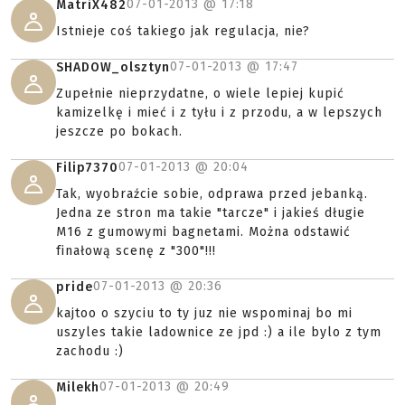
07-01-2013 @
17:18
MatriX482
Istnieje coś takiego jak regulacja, nie?
07-01-2013 @
17:47
SHADOW_olsztyn
Zupełnie nieprzydatne, o wiele lepiej kupić
kamizelkę i mieć i z tyłu i z przodu, a w lepszych
jeszcze po bokach.
07-01-2013 @
20:04
Filip7370
Tak, wyobraźcie sobie, odprawa przed jebanką.
Jedna ze stron ma takie "tarcze" i jakieś długie
M16 z gumowymi bagnetami. Można odstawić
finałową scenę z "300"!!!
07-01-2013 @
20:36
pride
kajtoo o szyciu to ty juz nie wspominaj bo mi
uszyles takie ladownice ze jpd :) a ile bylo z tym
zachodu :)
07-01-2013 @
20:49
Milekh