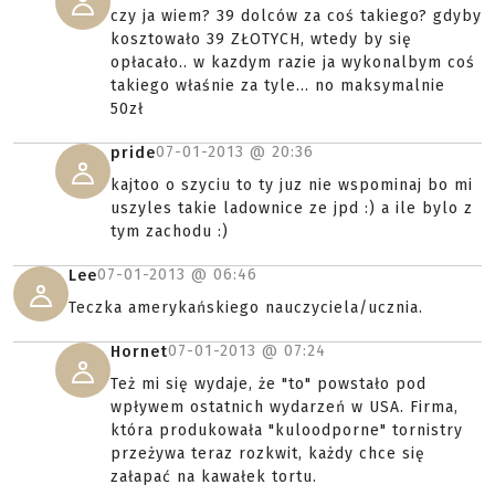
czy ja wiem? 39 dolców za coś takiego? gdyby
kosztowało 39 ZŁOTYCH, wtedy by się
opłacało.. w kazdym razie ja wykonalbym coś
takiego właśnie za tyle... no maksymalnie
50zł
07-01-2013 @
20:36
pride
kajtoo o szyciu to ty juz nie wspominaj bo mi
uszyles takie ladownice ze jpd :) a ile bylo z
tym zachodu :)
07-01-2013 @
06:46
Lee
Teczka amerykańskiego nauczyciela/ucznia.
07-01-2013 @
07:24
Hornet
Też mi się wydaje, że "to" powstało pod
wpływem ostatnich wydarzeń w USA. Firma,
która produkowała "kuloodporne" tornistry
przeżywa teraz rozkwit, każdy chce się
załapać na kawałek tortu.