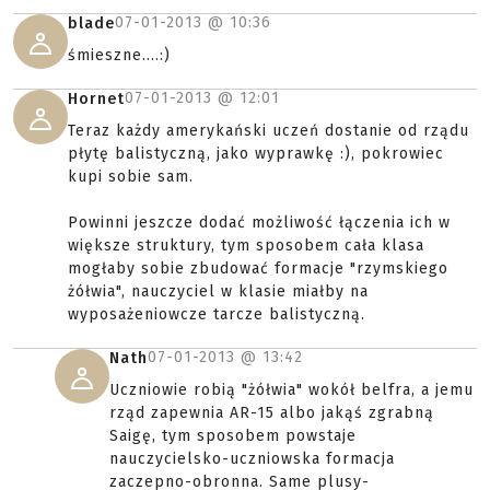
07-01-2013 @
10:36
blade
śmieszne....:)
07-01-2013 @
12:01
Hornet
Teraz każdy amerykański uczeń dostanie od rządu
płytę balistyczną, jako wyprawkę :), pokrowiec
kupi sobie sam.
Powinni jeszcze dodać możliwość łączenia ich w
większe struktury, tym sposobem cała klasa
mogłaby sobie zbudować formacje "rzymskiego
żółwia", nauczyciel w klasie miałby na
wyposażeniowcze tarcze balistyczną.
07-01-2013 @
13:42
Nath
Uczniowie robią "żółwia" wokół belfra, a jemu
rząd zapewnia AR-15 albo jakąś zgrabną
Saigę, tym sposobem powstaje
nauczycielsko-uczniowska formacja
zaczepno-obronna. Same plusy-