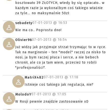
kosztowało 39 ZŁOTYCH, wtedy by się opłacało.. w
kazdym razie ja wykonalbym coś takiego właśnie
za tyle... no maksymalnie 50zł
07-01-2013 @
16:53
sebadety
Nie ma co.. Poprostu dno!
07-01-2013 @
16:54
Olivier96
Już widzę jak przyjmuje strzał trzymając to w ręce.
Tak na marginesie - ten "model" raczej za nisko to
nosi, ja bym raczej płuca i serce, a nie bebech
chronił, ale co ja tam wiem, przecież to robili
"profesjonaliści".
07-01-2013 @
17:18
MatriX482
Istnieje coś takiego jak regulacja, nie?
07-01-2013 @
17:05
MolodoY
W Rosji pewnie znajdzie zastosowanie xD