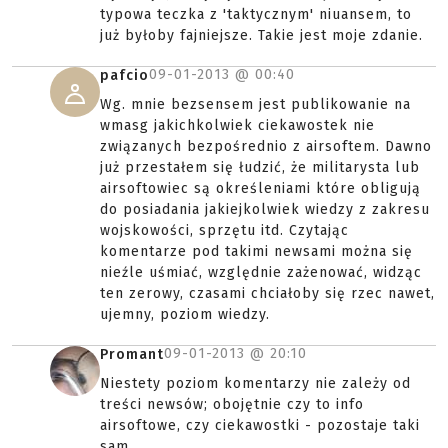
typowa teczka z 'taktycznym' niuansem, to
już byłoby fajniejsze. Takie jest moje zdanie.
09-01-2013 @
00:40
pafcio
Wg. mnie bezsensem jest publikowanie na
wmasg jakichkolwiek ciekawostek nie
związanych bezpośrednio z airsoftem. Dawno
już przestałem się łudzić, że militarysta lub
airsoftowiec są określeniami które obligują
do posiadania jakiejkolwiek wiedzy z zakresu
wojskowości, sprzętu itd. Czytając
komentarze pod takimi newsami można się
nieźle uśmiać, względnie zażenować, widząc
ten zerowy, czasami chciałoby się rzec nawet,
ujemny, poziom wiedzy.
09-01-2013 @
20:10
Promant
Niestety poziom komentarzy nie zależy od
treści newsów; obojętnie czy to info
airsoftowe, czy ciekawostki - pozostaje taki
sam.