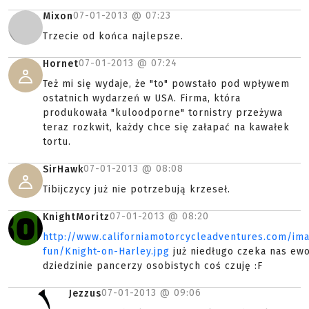
07-01-2013 @
07:23
Mixon
Trzecie od końca najlepsze.
07-01-2013 @
07:24
Hornet
Też mi się wydaje, że "to" powstało pod wpływem
ostatnich wydarzeń w USA. Firma, która
produkowała "kuloodporne" tornistry przeżywa
teraz rozkwit, każdy chce się załapać na kawałek
tortu.
07-01-2013 @
08:08
SirHawk
Tibijczycy już nie potrzebują krzeseł.
07-01-2013 @
08:20
KnightMoritz
http://www.californiamotorcycleadventures.com/im
fun/Knight-on-Harley.jpg
już niedługo czeka nas ewo
dziedzinie pancerzy osobistych coś czuję :F
07-01-2013 @
09:06
Jezzus