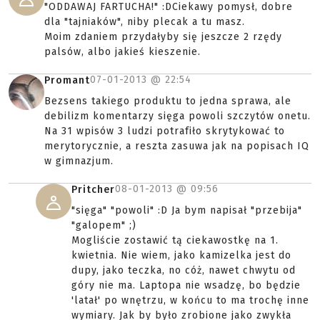
"ODDAWAJ FARTUCHA!" :DCiekawy pomysł, dobre
dla "tajniaków", niby plecak a tu masz.
Moim zdaniem przydałyby się jeszcze 2 rzędy
palsów, albo jakieś kieszenie.
07-01-2013 @
22:54
Promant
Bezsens takiego produktu to jedna sprawa, ale
debilizm komentarzy sięga powoli szczytów onetu.
Na 31 wpisów 3 ludzi potrafiło skrytykować to
merytorycznie, a reszta zasuwa jak na popisach IQ
w gimnazjum.
08-01-2013 @
09:56
Pritcher
"sięga" "powoli" :D Ja bym napisał "przebija"
"galopem" ;)
Mogliście zostawić tą ciekawostkę na 1.
kwietnia. Nie wiem, jako kamizelka jest do
dupy, jako teczka, no cóż, nawet chwytu od
góry nie ma. Laptopa nie wsadzę, bo będzie
'latał' po wnętrzu, w końcu to ma trochę inne
wymiary. Jak by było zrobione jako zwykła