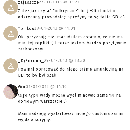
27-01-2013 @
13:22
zajaszcze
Zależ jak czytać "odkręcane" bo jeśli chodzi o
odkręcaną prowadnicę sprężyny to są takie GB v.3
29-01-2013 @
11:01
Tofikos
Ok, przyznaję się, marudziłem ostatnio, że nie ma
min. tej repliki :) I teraz jestem bardzo pozytywnie
zaskoczony!
29-01-2013 @
13:30
_DjZordon_
Powinni opracować do niego taśmę amunicyjną na
BB, to by był szał!
31-01-2013 @
14:16
Gor
tego typu wady można wyeliminować samemu na
domowym warsztacie :)
Mam nadzieję wystartować mojego customa zanim
wyjdzie seryjny.