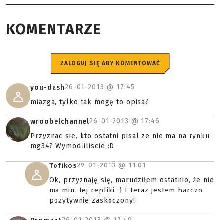
KOMENTARZE
ZALOGUJ SIĘ ABY KOMENTOWAĆ
26-01-2013 @
17:45
you-dash
miazga, tylko tak mogę to opisać
26-01-2013 @
17:46
wroobelchannel
Przyznac sie, kto ostatni pisal ze nie ma na rynku
mg34? Wymodliliscie :D
29-01-2013 @
11:01
Tofikos
Ok, przyznaję się, marudziłem ostatnio, że nie
ma min. tej repliki :) I teraz jestem bardzo
pozytywnie zaskoczony!
26-01-2013 @
17:49