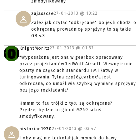
zmodyfikowany.
27-01-2013 @
13:22
zajaszcze
Zależ jak czytać "odkręcane" bo jeśli chodzi o
odkręcaną prowadnicę sprężyny to są takie
GB v.3
27-01-2013 @
01:57
KnightMoritz
"Wyposażona jest ona w gearbox opracowany
przez projektantówRedWolf Airsoft. Wewnętrznie
oparty na częściach standardu TM i łatwy w
tuningowaniu. Tylna częśćgearbox'a jest
odkręcana, co umożliwia szybką wymianę sprężyny
bez jego rozkładania"
Hmmm to fau trójki z tyłu są odkręcane?
Prędzej będzie to gb od M249 jakoś
zmodyfikowany.
27-01-2013 @
03:47
historian1970
I oby mag nie terkotał jak młynek do kawy.