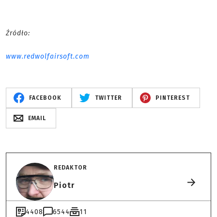
Źródło:
www.redwolfairsoft.com
FACEBOOK
TWITTER
PINTEREST
EMAIL
REDAKTOR
Piotr
4408
6544
11