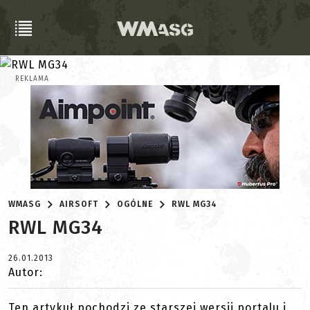
REKLAMA
WMASG
AIRSOFT
OGÓLNE
RWL MG34
RWL MG34
26.01.2013
Autor:
Ten artykuł pochodzi ze starszej wersji portalu i