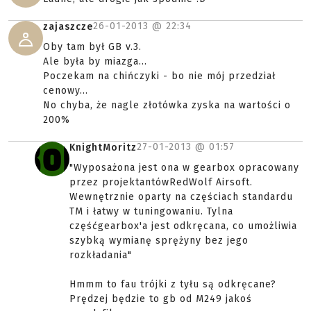
26-01-2013 @
22:34
zajaszcze
Oby tam był GB v.3.
Ale była by miazga...
Poczekam na chińczyki - bo nie mój przedział
cenowy...
No chyba, że nagle złotówka zyska na wartości o
200%
27-01-2013 @
01:57
KnightMoritz
"Wyposażona jest ona w gearbox opracowany
przez projektantówRedWolf Airsoft.
Wewnętrznie oparty na częściach standardu
TM i łatwy w tuningowaniu. Tylna
częśćgearbox'a jest odkręcana, co umożliwia
szybką wymianę sprężyny bez jego
rozkładania"
Hmmm to fau trójki z tyłu są odkręcane?
Prędzej będzie to gb od M249 jakoś