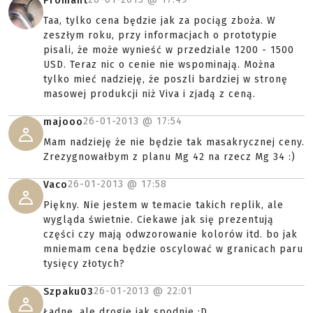
Promant
Taa, tylko cena będzie jak za pociąg zboża. W
zeszłym roku, przy informacjach o prototypie
pisali, że może wynieść w przedziale 1200 - 1500
USD. Teraz nic o cenie nie wspominają. Można
tylko mieć nadzieję, że poszli bardziej w stronę
masowej produkcji niż Viva i zjadą z ceną.
26-01-2013 @
17:54
majooo
Mam nadzieję że nie będzie tak masakrycznej ceny.
Zrezygnowałbym z planu Mg 42 na rzecz Mg 34 :)
26-01-2013 @
17:58
Vaco
Piękny. Nie jestem w temacie takich replik, ale
wygląda świetnie. Ciekawe jak się prezentują
części czy mają odwzorowanie kolorów itd. bo jak
mniemam cena będzie oscylować w granicach paru
tysięcy złotych?
26-01-2013 @
22:01
Szpaku03
Ładne, ale drogie jak spodnie :D