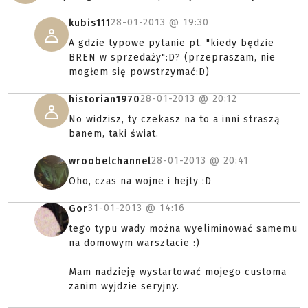
28-01-2013 @
19:30
kubis111
A gdzie typowe pytanie pt. "kiedy będzie
BREN w sprzedaży":D? (przepraszam, nie
mogłem się powstrzymać:D)
28-01-2013 @
20:12
historian1970
No widzisz, ty czekasz na to a inni straszą
banem, taki świat.
28-01-2013 @
20:41
wroobelchannel
Oho, czas na wojne i hejty :D
31-01-2013 @
14:16
Gor
tego typu wady można wyeliminować samemu
na domowym warsztacie :)
Mam nadzieję wystartować mojego customa
zanim wyjdzie seryjny.