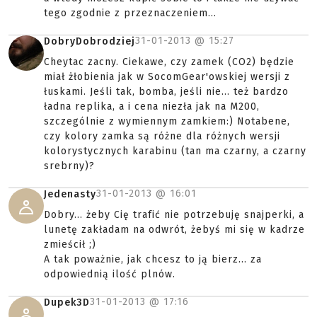
tego zgodnie z przeznaczeniem...
31-01-2013 @
15:27
DobryDobrodziej
Cheytac zacny. Ciekawe, czy zamek (CO2) będzie
miał żłobienia jak w SocomGear'owskiej wersji z
łuskami. Jeśli tak, bomba, jeśli nie... też bardzo
ładna replika, a i cena niezła jak na M200,
szczególnie z wymiennym zamkiem:) Notabene,
czy kolory zamka są różne dla różnych wersji
kolorystycznych karabinu (tan ma czarny, a czarny
srebrny)?
31-01-2013 @
16:01
Jedenasty
Dobry... żeby Cię trafić nie potrzebuję snajperki, a
lunetę zakładam na odwrót, żebyś mi się w kadrze
zmieścił ;)
A tak poważnie, jak chcesz to ją bierz... za
odpowiednią ilość plnów.
31-01-2013 @
17:16
Dupek3D