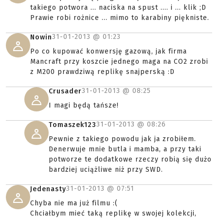
takiego potwora ... naciska na spust .... i ... klik ;D
Prawie robi rożnice ... mimo to karabiny piękniste.
31-01-2013 @
01:23
Nowin
Po co kupować konwersję gazową, jak firma
Mancraft przy koszcie jednego maga na CO2 zrobi
z M200 prawdziwą replikę snajperską :D
31-01-2013 @
08:25
Crusader
I magi będą tańsze!
31-01-2013 @
08:26
Tomaszek123
Pewnie z takiego powodu jak ja zrobiłem.
Denerwuje mnie butla i mamba, a przy taki
potworze te dodatkowe rzeczy robią się dużo
bardziej uciążliwe niż przy SWD.
31-01-2013 @
07:51
Jedenasty
Chyba nie ma już filmu :(
Chciałbym mieć taką replikę w swojej kolekcji,