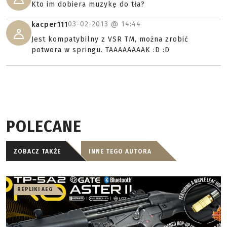
Kto im dobiera muzykę do tła?
03-02-2013 @
14:44
kacper111
Jest kompatybilny z VSR TM, można zrobić
potwora w springu. TAAAAAAAAK :D :D
POLECANE
ZOBACZ TAKŻE
INNE TEGO AUTORA
REPLIKI AEG