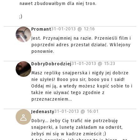
nawet zbudowałbym dla niej tron.
;)
31-01-2013 @
12:16
Promant
Jest. Przynajmniej na razie. Przenieśli film i
poprzedni adres przestał działać. Wklejony
ponownie.
31-01-2013 @
15:23
DobryDobrodziej
Masz replikę snajperska i nigdy jej dobrze
nie użyłeś! Booo you sir, booo you I said!
Oddaj mi ją, a wtedy możesz kupić sobie to i
także nie używać tego zgodnie z
przeznaczeniem...
31-01-2013 @
16:01
Jedenasty
Dobry... żeby Cię trafić nie potrzebuję
snajperki, a lunetę zakładam na odwrót,
żebyś mi się w kadrze zmieścił ;)