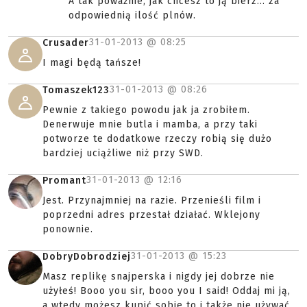
A tak poważnie, jak chcesz to ją bierz... za
odpowiednią ilość plnów.
31-01-2013 @
08:25
Crusader
I magi będą tańsze!
31-01-2013 @
08:26
Tomaszek123
Pewnie z takiego powodu jak ja zrobiłem.
Denerwuje mnie butla i mamba, a przy taki
potworze te dodatkowe rzeczy robią się dużo
bardziej uciążliwe niż przy SWD.
31-01-2013 @
12:16
Promant
Jest. Przynajmniej na razie. Przenieśli film i
poprzedni adres przestał działać. Wklejony
ponownie.
31-01-2013 @
15:23
DobryDobrodziej
Masz replikę snajperska i nigdy jej dobrze nie
użyłeś! Booo you sir, booo you I said! Oddaj mi ją,
a wtedy możesz kupić sobie to i także nie używać