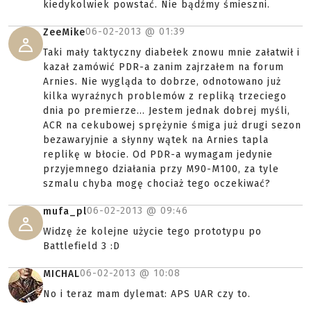
kiedykolwiek powstać. Nie bądźmy śmieszni.
06-02-2013 @
01:39
ZeeMike
Taki mały taktyczny diabełek znowu mnie załatwił i
kazał zamówić PDR-a zanim zajrzałem na forum
Arnies. Nie wygląda to dobrze, odnotowano już
kilka wyraźnych problemów z repliką trzeciego
dnia po premierze... Jestem jednak dobrej myśli,
ACR na cekubowej sprężynie śmiga już drugi sezon
bezawaryjnie a słynny wątek na Arnies tapla
replikę w błocie. Od PDR-a wymagam jedynie
przyjemnego działania przy M90-M100, za tyle
szmalu chyba mogę chociaż tego oczekiwać?
06-02-2013 @
09:46
mufa_pl
Widzę że kolejne użycie tego prototypu po
Battlefield 3 :D
06-02-2013 @
10:08
MICHAL
No i teraz mam dylemat: APS UAR czy to.