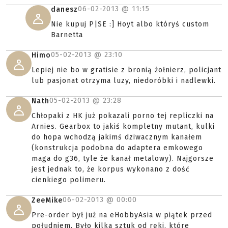
06-02-2013 @
11:15
danesz
Nie kupuj P|SE :] Hoyt albo któryś custom
Barnetta
05-02-2013 @
23:10
Himo
Lepiej nie bo w gratisie z bronią żołnierz, policjant
lub pasjonat otrzyma luzy, niedoróbki i nadlewki.
05-02-2013 @
23:28
Nath
Chłopaki z HK już pokazali porno tej repliczki na
Arnies. Gearbox to jakiś kompletny mutant, kulki
do hopa wchodzą jakimś dziwacznym kanałem
(konstrukcja podobna do adaptera emkowego
maga do g36, tyle że kanał metalowy). Najgorsze
jest jednak to, że korpus wykonano z dość
cienkiego polimeru.
06-02-2013 @
00:00
ZeeMike
Pre-order był już na eHobbyAsia w piątek przed
południem. Było kilka sztuk od ręki, które