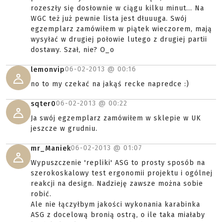
rozeszły się dosłownie w ciągu kilku minut... Na
WGC też już pewnie lista jest dłuuuga. Swój
egzemplarz zamówiłem w piątek wieczorem, mają
wysyłać w drugiej połowie lutego z drugiej partii
dostawy. Szał, nie? O_o
06-02-2013 @
00:16
lemonvip
no to my czekać na jakąś recke napredce :)
06-02-2013 @
00:22
sqter0
Ja swój egzemplarz zamówiłem w sklepie w UK
jeszcze w grudniu.
06-02-2013 @
01:07
mr_Maniek
Wypuszczenie 'repliki' ASG to prosty sposób na
szerokoskalowy test ergonomii projektu i ogólnej
reakcji na design. Nadzieję zawsze można sobie
robić.
Ale nie łączyłbym jakości wykonania karabinka
ASG z docelową bronią ostrą, o ile taka miałaby