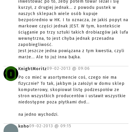
inwestować po to, żeby potem towar leżał i się
kurzył, z drugiej jednak... z powodu pustek w
naszych sklepach wiele osób kupuje
bezpośrednio w HK. I to oznacza, że jakiś popyt na
markowe części jednak JEST. W tym, kontekście
ściąganie po trzy sztuki takich drobiazgów jak lufa
wewnętrzna, to jest chyba jednak przesadna
zapobiegliwość.
Jest jeszcze jedna powiązana z tym kwestia, czyli
marże... Ale to już inna bajka.
09-02-2013 @
09:06
KnightMoritz
Po co mieć w asortymencie coś, czego nie ma
fizycznie? To tak, jakbym ja założył w domu sklep
komputerowy, skopiował listę podzespołów ze
stron wszystkich producentów i ustawił wszystkie
niedostępne poza płytkami dvd...
na jedno wychodzi.
09-02-2013 @
09:15
koho