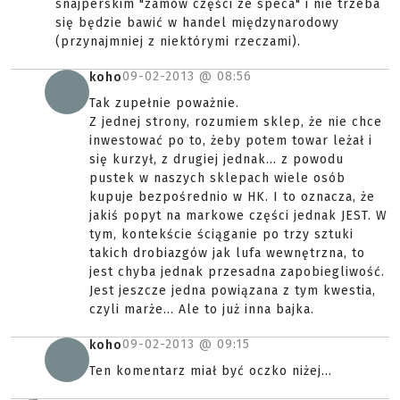
snajperskim "zamów części ze speca" i nie trzeba
się będzie bawić w handel międzynarodowy
(przynajmniej z niektórymi rzeczami).
09-02-2013 @
08:56
koho
Tak zupełnie poważnie.
Z jednej strony, rozumiem sklep, że nie chce
inwestować po to, żeby potem towar leżał i
się kurzył, z drugiej jednak... z powodu
pustek w naszych sklepach wiele osób
kupuje bezpośrednio w HK. I to oznacza, że
jakiś popyt na markowe części jednak JEST. W
tym, kontekście ściąganie po trzy sztuki
takich drobiazgów jak lufa wewnętrzna, to
jest chyba jednak przesadna zapobiegliwość.
Jest jeszcze jedna powiązana z tym kwestia,
czyli marże... Ale to już inna bajka.
09-02-2013 @
09:15
koho
Ten komentarz miał być oczko niżej...