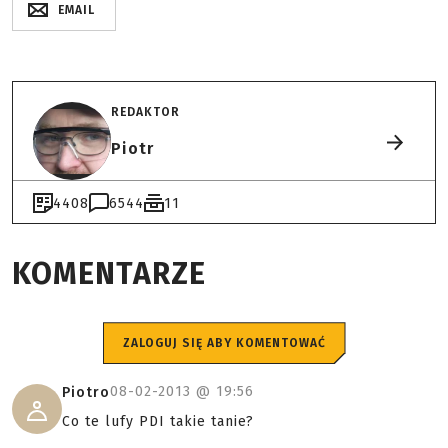
EMAIL
REDAKTOR
Piotr
4408
6544
11
KOMENTARZE
ZALOGUJ SIĘ ABY KOMENTOWAĆ
08-02-2013 @
19:56
Piotro
Co te lufy PDI takie tanie?