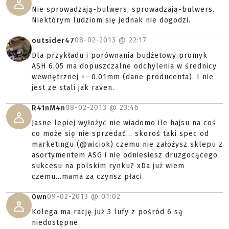
Nie sprowadzają-bulwers, sprowadzają-bulwers.
Niektórym ludziom się jednak nie dogodzi.
08-02-2013 @
22:17
outsider47
Dla przykładu i porównania budżetowy promyk
ASH 6.05 ma dopuszczalne odchylenia w średnicy
wewnętrznej +- 0.01mm (dane producenta). I nie
jest ze stali jak raven.
08-02-2013 @
23:46
R41nM4n
Jasne lepiej wyłożyć nie wiadomo ile hajsu na coś
co może się nie sprzedać... skoroś taki spec od
marketingu (@wiciok) czemu nie założysz sklepu z
asortymentem ASG i nie odniesiesz druzgocącego
sukcesu na polskim rynku? xDa już wiem
czemu...mama za czynsz płaci
09-02-2013 @
01:02
0wn
Kolega ma rację już 3 lufy z pośród 6 są
niedostępne.