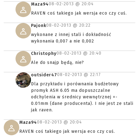
08-02-2013 @
20:04
Maza94
RAVEN coś takiego jak wersja eco czy cuś.
08-02-2013 @
20:22
Pajonk
wykonane z innej stali i dokładność
wykonania 0,007 a nie 0,002
08-02-2013 @
20:40
Christophy
Ale do snajp będą, nie?
08-02-2013 @
22:17
outsider47
Dla przykładu i porównania budżetowy
promyk ASH 6.05 ma dopuszczalne
odchylenia w średnicy wewnętrznej +-
0.01mm (dane producenta). I nie jest ze stali
jak raven.
08-02-2013 @
20:04
Maza94
RAVEN coś takiego jak wersja eco czy cuś.