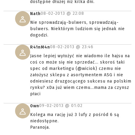
dostępne dłużej niż kilka dni.
08-02-2013 @
22:08
Nath
Nie sprowadzają-bulwers, sprowadzają-
bulwers. Niektórym ludziom się jednak nie
dogodzi.
08-02-2013 @
23:46
R41nM4n
Jasne lepiej wyłożyć nie wiadomo ile hajsu na
coś co może się nie sprzedać... skoroś taki
spec od marketingu (@wiciok) czemu nie
założysz sklepu z asortymentem ASG i nie
odniesiesz druzgocącego sukcesu na polskim
rynku? xDa już wiem czemu...mama za czynsz
płaci
09-02-2013 @
01:02
0wn
Kolega ma rację już 3 lufy z pośród 6 są
niedostępne.
Paranoja.