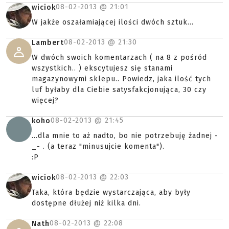
08-02-2013 @
21:01
wiciok
W jakże oszałamiającej ilości dwóch sztuk...
08-02-2013 @
21:30
Lambert
W dwóch swoich komentarzach ( na 8 z pośród
wszystkich.. ) ekscytujesz się stanami
magazynowymi sklepu.. Powiedz, jaka ilość tych
luf byłaby dla Ciebie satysfakcjonująca, 30 czy
więcej?
08-02-2013 @
21:45
koho
...dla mnie to aż nadto, bo nie potrzebuję żadnej -
_- . (a teraz "minusujcie komenta").
:P
08-02-2013 @
22:03
wiciok
Taka, która będzie wystarczająca, aby były
dostępne dłużej niż kilka dni.
08-02-2013 @
22:08
Nath