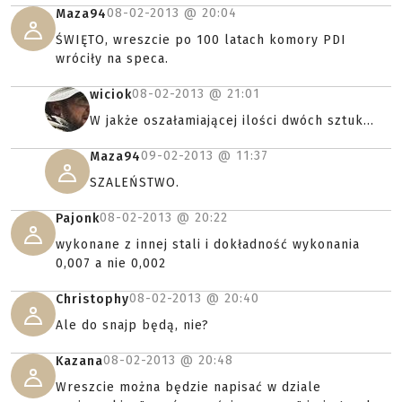
08-02-2013 @
20:04
Maza94
ŚWIĘTO, wreszcie po 100 latach komory PDI
wróciły na speca.
08-02-2013 @
21:01
wiciok
W jakże oszałamiającej ilości dwóch sztuk...
09-02-2013 @
11:37
Maza94
SZALEŃSTWO.
08-02-2013 @
20:22
Pajonk
wykonane z innej stali i dokładność wykonania
0,007 a nie 0,002
08-02-2013 @
20:40
Christophy
Ale do snajp będą, nie?
08-02-2013 @
20:48
Kazana
Wreszcie można będzie napisać w dziale