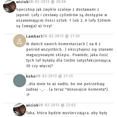
08-02-2013 @
20:56
wiciok
Specshop jak zwykle szaleje z dostawami z
Japonii. Lufy i zestawy cylindrów są dostępne w
oszałamiającej ilości sztuk: 1 lub 2. A lufy 520mm
są (uwaga) aż trzy!
08-02-2013 @
21:30
Lambert
W dwóch swoich komentarzach ( na 8 z
pośród wszystkich.. ) ekscytujesz się stanami
magazynowymi sklepu.. Powiedz, jaka ilość
tych luf byłaby dla Ciebie satysfakcjonująca,
30 czy więcej?
08-02-2013 @
21:45
koho
...dla mnie to aż nadto, bo nie potrzebuję
żadnej -_- . (a teraz "minusujcie komenta").
:P
08-02-2013 @
22:03
wiciok
Taka, która będzie wystarczająca, aby były