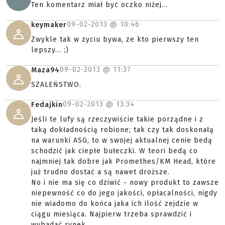
Ten komentarz miał być oczko niżej...
09-02-2013 @
10:46
keymaker
Zwykle tak w zyciu bywa, ze kto pierwszy ten
lepszy... ;)
09-02-2013 @
11:37
Maza94
SZALEŃSTWO.
09-02-2013 @
13:34
Fedajkin
Jeśli te lufy są rzeczywiście takie porządne i z
taką dokładnością robione; tak czy tak doskonałą
na warunki ASG, to w swojej aktualnej cenie bedą
schodzić jak ciepłe bułeczki. W teori bedą co
najmniej tak dobre jak Promethes/KM Head, które
już trudno dostać a są nawet droższe.
No i nie ma się co dziwić - nowy produkt to zawsze
niepewność co do jego jakości, opłacalności, nigdy
nie wiadomo do końca jaka ich ilość zejdzie w
ciągu miesiąca. Najpierw trzeba sprawdzić i
wybadać rynek.