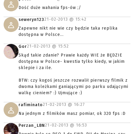
Dość duże wahania fps-ów ;/
21-02-2013 @
15:42
seweryn123
Zapewne nikt nie wie czy będzie taka replika
dostępna w Polsce...
21-02-2013 @
15:52
Gor
Skąd takie zdanie? Prawie każdy WIE że BĘDZIE
dostępna w Polsce- kwestia tylko kiedy, w jakim
sklepie i za ile.
BTW: czy kogoś jeszcze rozwalił pierwszy filmik z
dwoma koleżkami ganiającymi po parku udającymi
walkę cieniem? :) Ujmujące :)
21-02-2013 @
16:27
rafiminato
Na jednym z filmików masz pomiar, ok 320 fps :D
21-02-2013 @
16:53
Perzan_LBN