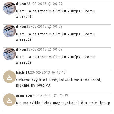
23-02-2013 @
00:59
dixon
NOm... a na trzecim filmiku 400fps... komu
wierzyć?
23-02-2013 @
00:59
dixon
NOm... a na trzecim filmiku 400fps... komu
wierzyć?
23-02-2013 @
00:59
dixon
NOm... a na trzecim filmiku 400fps... komu
wierzyć?
23-02-2013 @
13:47
Michi18
ciekawe czy ktoś kiedykolwiek welroda zrobi,
pięknie by było <3
26-02-2013 @
21:39
armirion
Nie ma czikin Czink magazynka jak dla mnie lipa ;p