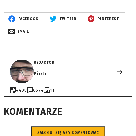
FACEBOOK
TWITTER
PINTEREST
EMAIL
REDAKTOR
Piotr
4408
6544
11
KOMENTARZE
ZALOGUJ SIĘ ABY KOMENTOWAĆ