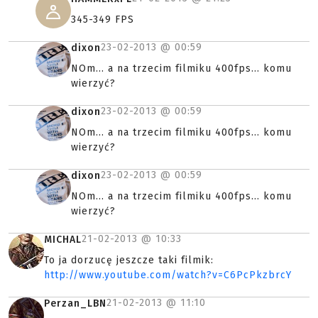
345-349 FPS
23-02-2013 @
00:59
dixon
NOm... a na trzecim filmiku 400fps... komu
wierzyć?
23-02-2013 @
00:59
dixon
NOm... a na trzecim filmiku 400fps... komu
wierzyć?
23-02-2013 @
00:59
dixon
NOm... a na trzecim filmiku 400fps... komu
wierzyć?
21-02-2013 @
10:33
MICHAL
To ja dorzucę jeszcze taki filmik:
http://www.youtube.com/watch?v=C6PcPkzbrcY
21-02-2013 @
11:10
Perzan_LBN