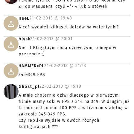
Pewnie tyle co PSO-1 do SWD, PU do Mosina, czy
ZF do Masusera, czyli +/- 4 lub 5 stówek
21-02-2013 @
19:48
HeeL
A co? wydałeś kilkaset dolców na walentynki?
21-02-2013 @
20:01
blysk
Nie. :) Błagałbym moją dziewczynę o niego w
prezencie ;)
21-02-2013 @
21:23
HAMMERxPL
345-349 FPS
22-02-2013 @
15:18
Ghost_pl
A mnie cholernie dziwi dlaczego w pierwszym
filmie mamy soki w FPS z 314 na 349. W drugim już
ta moc jest ponad 400 FPS a w trzecim stabilną w
zakresie 345-349 FPS.
Czy replika wyjdzie w dwóch różnych
konfiguracjach ???