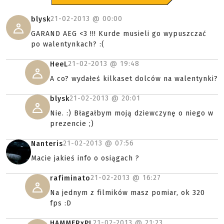
21-02-2013 @
00:00
blysk
GARAND AEG <3 !!! Kurde musieli go wypuszczać
po walentynkach? :(
21-02-2013 @
19:48
HeeL
A co? wydałeś kilkaset dolców na walentynki?
21-02-2013 @
20:01
blysk
Nie. :) Błagałbym moją dziewczynę o niego w
prezencie ;)
21-02-2013 @
07:56
Nanteris
Macie jakieś info o osiągach ?
21-02-2013 @
16:27
rafiminato
Na jednym z filmików masz pomiar, ok 320
fps :D
21-02-2013 @
21:23
HAMMERxPL