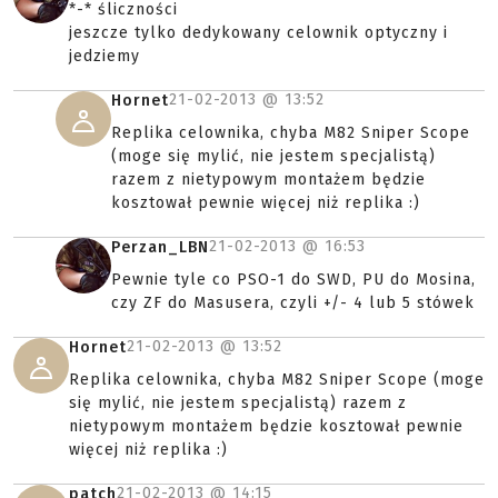
*-* śliczności
jeszcze tylko dedykowany celownik optyczny i
jedziemy
21-02-2013 @
13:52
Hornet
Replika celownika, chyba M82 Sniper Scope
(moge się mylić, nie jestem specjalistą)
razem z nietypowym montażem będzie
kosztował pewnie więcej niż replika :)
21-02-2013 @
16:53
Perzan_LBN
Pewnie tyle co PSO-1 do SWD, PU do Mosina,
czy ZF do Masusera, czyli +/- 4 lub 5 stówek
21-02-2013 @
13:52
Hornet
Replika celownika, chyba M82 Sniper Scope (moge
się mylić, nie jestem specjalistą) razem z
nietypowym montażem będzie kosztował pewnie
więcej niż replika :)
21-02-2013 @
14:15
patch