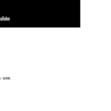
ji
GHK
.