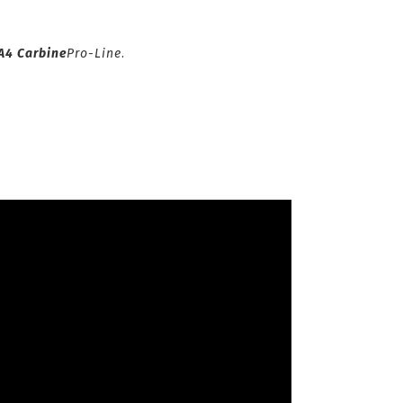
A4 Carbine
Pro-Line
.