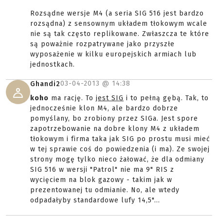
Rozsądne wersje M4 (a seria SIG 516 jest bardzo
rozsądna) z sensownym układem tłokowym wcale
nie są tak często replikowane. Zwłaszcza te które
są poważnie rozpatrywane jako przyszłe
wyposażenie w kilku europejskich armiach lub
jednostkach.
03-04-2013 @
14:38
Ghandi2
koho
ma rację. To
jest SIG
i to pełną gębą. Tak, to
jednocześnie klon M4, ale bardzo dobrze
pomyślany, bo zrobiony przez SIGa. Jest spore
zapotrzebowanie na dobre klony M4 z układem
tłokowym i firma taka jak SIG po prostu musi mieć
w tej sprawie coś do powiedzenia (i ma). Ze swojej
strony mogę tylko nieco żałować, że dla odmiany
SIG 516 w wersji "Patrol" nie ma 9" RIS z
wycięciem na blok gazowy - takim jak w
prezentowanej tu odmianie. No, ale wtedy
odpadałyby standardowe lufy 14,5"...