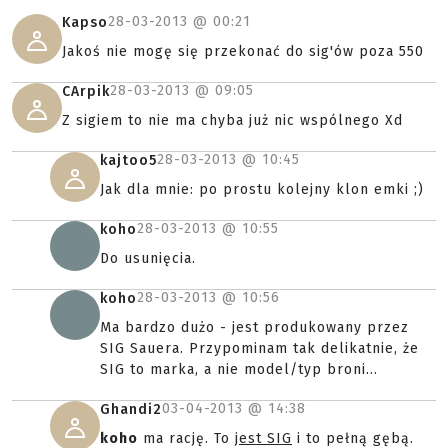
28-03-2013 @
00:21
Kapso
Jakoś nie mogę się przekonać do sig'ów poza 550
28-03-2013 @
09:05
CArpik
Z sigiem to nie ma chyba już nic wspólnego Xd
28-03-2013 @
10:45
kajtoo5
Jak dla mnie: po prostu kolejny klon emki ;)
28-03-2013 @
10:55
koho
Do usunięcia.
28-03-2013 @
10:56
koho
Ma bardzo dużo - jest produkowany przez
SIG Sauera. Przypominam tak delikatnie, że
SIG to marka, a nie model/typ broni...
03-04-2013 @
14:38
Ghandi2
koho
ma rację. To
jest SIG
i to pełną gębą.