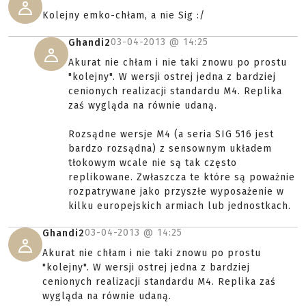
Kolejny emko-chłam, a nie Sig :/
03-04-2013 @
14:25
Ghandi2
Akurat nie chłam i nie taki znowu po prostu
"kolejny". W wersji ostrej jedna z bardziej
cenionych realizacji standardu M4. Replika
zaś wygląda na równie udaną.
Rozsądne wersje M4 (a seria SIG 516 jest
bardzo rozsądna) z sensownym układem
tłokowym wcale nie są tak często
replikowane. Zwłaszcza te które są poważnie
rozpatrywane jako przyszłe wyposażenie w
kilku europejskich armiach lub jednostkach.
03-04-2013 @
14:25
Ghandi2
Akurat nie chłam i nie taki znowu po prostu
"kolejny". W wersji ostrej jedna z bardziej
cenionych realizacji standardu M4. Replika zaś
wygląda na równie udaną.