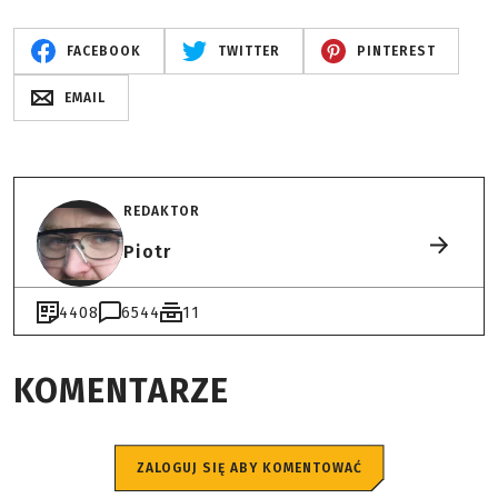
FACEBOOK
TWITTER
PINTEREST
EMAIL
REDAKTOR
Piotr
4408
6544
11
KOMENTARZE
ZALOGUJ SIĘ ABY KOMENTOWAĆ