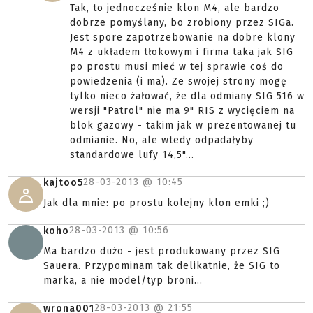
Tak, to jednocześnie klon M4, ale bardzo
dobrze pomyślany, bo zrobiony przez SIGa.
Jest spore zapotrzebowanie na dobre klony
M4 z układem tłokowym i firma taka jak SIG
po prostu musi mieć w tej sprawie coś do
powiedzenia (i ma). Ze swojej strony mogę
tylko nieco żałować, że dla odmiany SIG 516 w
wersji "Patrol" nie ma 9" RIS z wycięciem na
blok gazowy - takim jak w prezentowanej tu
odmianie. No, ale wtedy odpadałyby
standardowe lufy 14,5"...
28-03-2013 @
10:45
kajtoo5
Jak dla mnie: po prostu kolejny klon emki ;)
28-03-2013 @
10:56
koho
Ma bardzo dużo - jest produkowany przez SIG
Sauera. Przypominam tak delikatnie, że SIG to
marka, a nie model/typ broni...
28-03-2013 @
21:55
wrona001