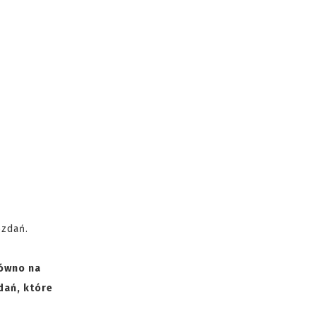
ozdań.
równo na
dań, które