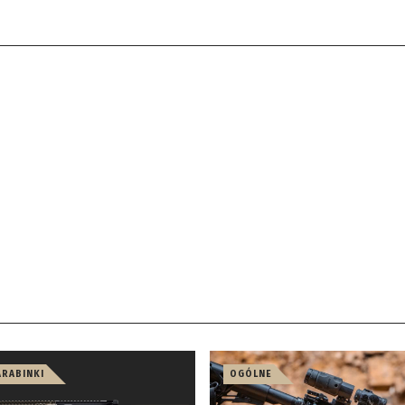
ARABINKI
OGÓLNE