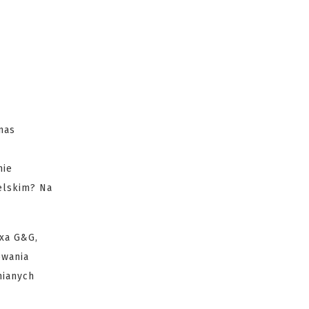
nas
mie
elskim? Na
oxa G&G,
owania
nianych