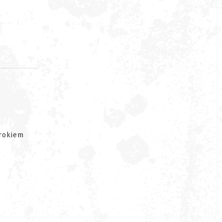
d
 rokiem