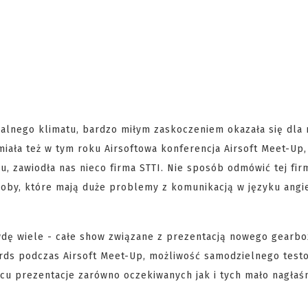
alnego klimatu, bardzo miłym zaskoczeniem okazała się dla 
ała też w tym roku Airsoftowa konferencja Airsoft Meet-Up,
ku, zawiodła nas nieco firma STTI. Nie sposób odmówić tej fir
osoby, które mają duże problemy z komunikacją w języku angi
awdę wiele - całe show związane z prezentacją nowego gearb
ards podczas Airsoft Meet-Up, możliwość samodzielnego test
ńcu prezentacje zarówno oczekiwanych jak i tych mało nagłaś