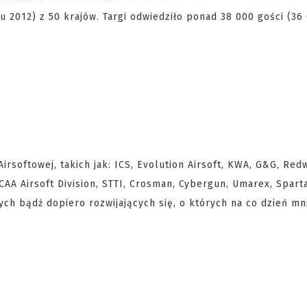
u 2012) z 50 krajów. Targi odwiedziło ponad 38 000 gości (36
irsoftowej, takich jak: ICS, Evolution Airsoft, KWA, G&G, Red
 CAA Airsoft Division, STTI, Crosman, Cybergun, Umarex, Spart
ch bądź dopiero rozwijających się, o których na co dzień mni