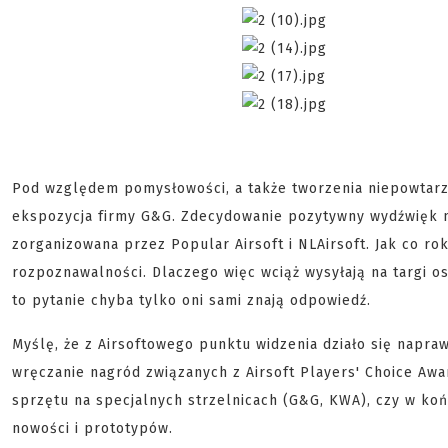
Pod względem pomysłowości, a także tworzenia niepowtarz
ekspozycja firmy G&G. Zdecydowanie pozytywny wydźwięk mi
zorganizowana przez Popular Airsoft i NLAirsoft. Jak co ro
rozpoznawalności. Dlaczego więc wciąż wysyłają na targi 
to pytanie chyba tylko oni sami znają odpowiedź.
Myślę, że z Airsoftowego punktu widzenia działo się napr
wręczanie nagród związanych z Airsoft Players' Choice Aw
sprzętu na specjalnych strzelnicach (G&G, KWA), czy w ko
nowości i prototypów.