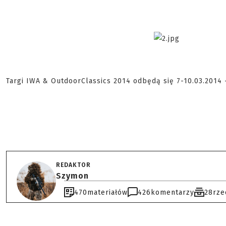
Targi IWA & OutdoorClassics 2014 odbędą się 7-10.03.2014 -
REDAKTOR
Szymon
470
materiałów
426
komentarzy
28
rze