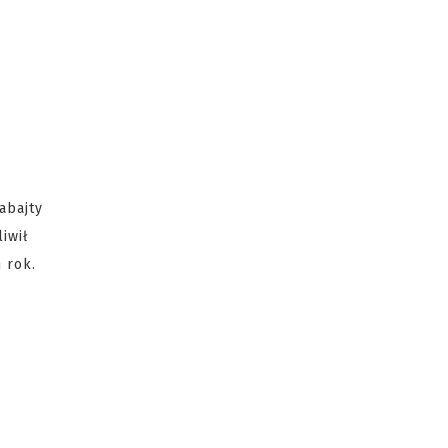
abajty
iwił
 rok.