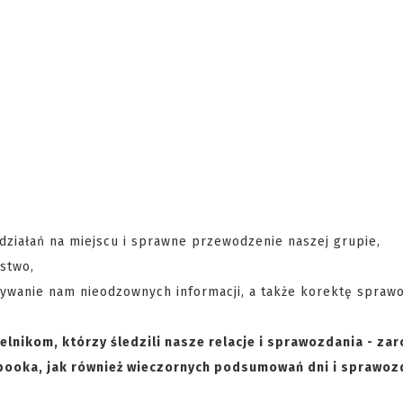
działań na miejscu i sprawne przewodzenie naszej grupie,
ystwo,
azywanie nam nieodzownych informacji, a także korektę spraw
lnikom, którzy śledzili nasze relacje i sprawozdania - za
booka, jak również wieczornych podsumowań dni i sprawoz