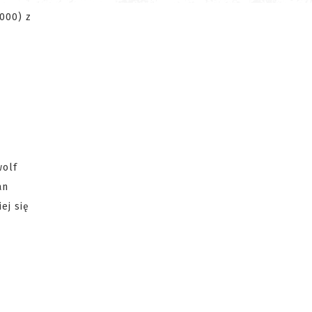
 000) z
wolf
an
ej się