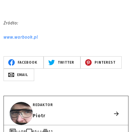
Źródło:
www.warbook.pl
FACEBOOK
TWITTER
PINTEREST
EMAIL
REDAKTOR
Piotr
4408
6544
11