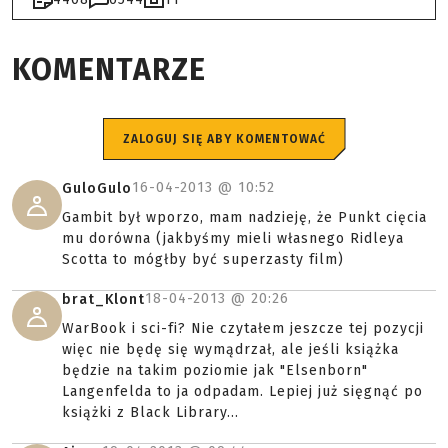
KOMENTARZE
ZALOGUJ SIĘ ABY KOMENTOWAĆ
16-04-2013 @
10:52
GuloGulo
Gambit był wporzo, mam nadzieję, że Punkt cięcia
mu dorówna (jakbyśmy mieli własnego Ridleya
Scotta to mógłby być superzasty film)
18-04-2013 @
20:26
brat_Klont
WarBook i sci-fi? Nie czytałem jeszcze tej pozycji
więc nie będę się wymądrzał, ale jeśli książka
będzie na takim poziomie jak "Elsenborn"
Langenfelda to ja odpadam. Lepiej już sięgnąć po
książki z Black Library...