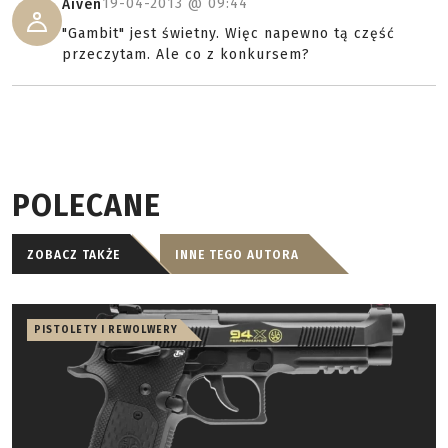
19-04-2013 @
09:44
Aiven
"Gambit" jest świetny. Więc napewno tą część
przeczytam. Ale co z konkursem?
POLECANE
ZOBACZ TAKŻE
INNE TEGO AUTORA
PISTOLETY I REWOLWERY