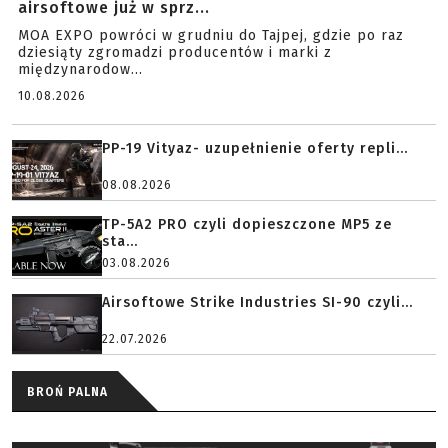
airsoftowe już w sprz...
MOA EXPO powróci w grudniu do Tajpej, gdzie po raz
dziesiąty zgromadzi producentów i marki z
międzynarodow...
10.08.2026
PP-19 Vityaz- uzupełnienie oferty repli...
08.08.2026
TP-5A2 PRO czyli dopieszczone MP5 ze
sta...
03.08.2026
Airsoftowe Strike Industries SI-90 czyli...
22.07.2026
BROŃ PALNA