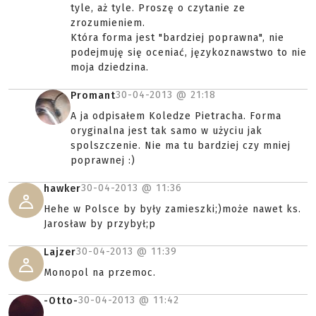
tyle, aż tyle. Proszę o czytanie ze
zrozumieniem.
Która forma jest "bardziej poprawna", nie
podejmuję się oceniać, językoznawstwo to nie
moja dziedzina.
30-04-2013 @
21:18
Promant
A ja odpisałem Koledze Pietracha. Forma
oryginalna jest tak samo w użyciu jak
spolszczenie. Nie ma tu bardziej czy mniej
poprawnej :)
30-04-2013 @
11:36
hawker
Hehe w Polsce by były zamieszki;)może nawet ks.
Jarosław by przybył;p
30-04-2013 @
11:39
Lajzer
Monopol na przemoc.
30-04-2013 @
11:42
-Otto-