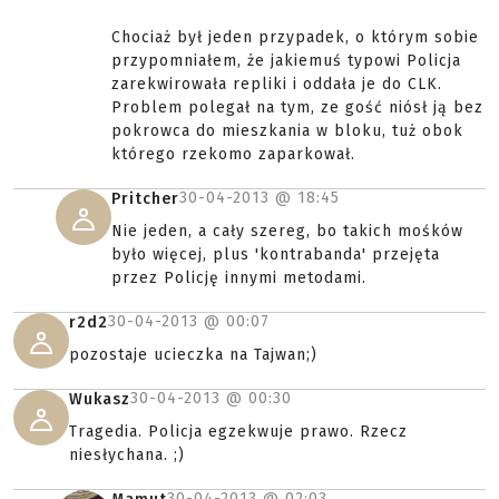
Chociaż był jeden przypadek, o którym sobie
przypomniałem, że jakiemuś typowi Policja
zarekwirowała repliki i oddała je do CLK.
Problem polegał na tym, ze gość niósł ją bez
pokrowca do mieszkania w bloku, tuż obok
którego rzekomo zaparkował.
30-04-2013 @
18:45
Pritcher
Nie jeden, a cały szereg, bo takich mośków
było więcej, plus 'kontrabanda' przejęta
przez Policję innymi metodami.
30-04-2013 @
00:07
r2d2
pozostaje ucieczka na Tajwan;)
30-04-2013 @
00:30
Wukasz
Tragedia. Policja egzekwuje prawo. Rzecz
niesłychana. ;)
30-04-2013 @
02:03