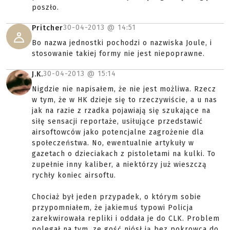
poszło.
30-04-2013 @
14:51
Pritcher
Bo nazwa jednostki pochodzi o nazwiska Joule, i
stosowanie takiej formy nie jest niepoprawne.
30-04-2013 @
15:14
J.K.
Nigdzie nie napisałem, że nie jest możliwa. Rzecz
w tym, że w HK dzieje się to rzeczywiście, a u nas
jak na razie z rzadka pojawiają się szukające na
siłę sensacji reportaże, usiłujące przedstawić
airsoftowców jako potencjalne zagrożenie dla
społeczeństwa. No, ewentualnie artykuły w
gazetach o dzieciakach z pistoletami na kulki. To
zupełnie inny kaliber, a niektórzy już wieszczą
rychły koniec airsoftu.
Chociaż był jeden przypadek, o którym sobie
przypomniałem, że jakiemuś typowi Policja
zarekwirowała repliki i oddała je do CLK. Problem
polegał na tym, ze gość niósł ją bez pokrowca do