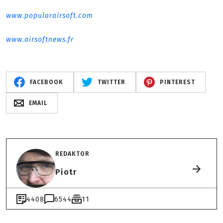
www.popularairsoft.com
www.airsoftnews.fr
FACEBOOK
TWITTER
PINTEREST
EMAIL
REDAKTOR
Piotr
4408
6544
11