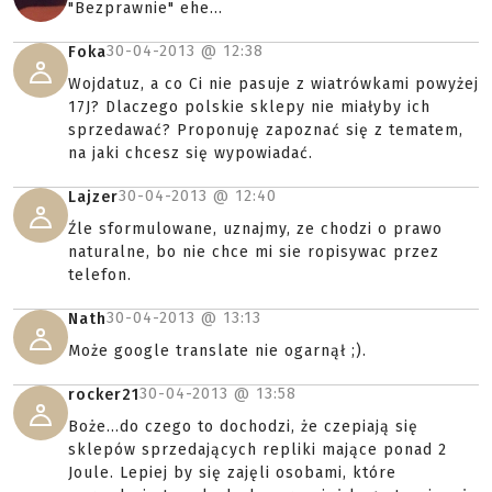
"Bezprawnie" ehe...
30-04-2013 @
12:38
Foka
Wojdatuz, a co Ci nie pasuje z wiatrówkami powyżej
17J? Dlaczego polskie sklepy nie miałyby ich
sprzedawać? Proponuję zapoznać się z tematem,
na jaki chcesz się wypowiadać.
30-04-2013 @
12:40
Lajzer
Źle sformulowane, uznajmy, ze chodzi o prawo
naturalne, bo nie chce mi sie ropisywac przez
telefon.
30-04-2013 @
13:13
Nath
Może google translate nie ogarnął ;).
30-04-2013 @
13:58
rocker21
Boże...do czego to dochodzi, że czepiają się
sklepów sprzedających repliki mające ponad 2
Joule. Lepiej by się zajęli osobami, które