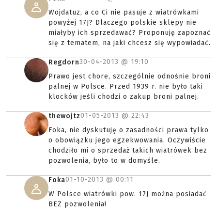
Wojdatuz, a co Ci nie pasuje z wiatrówkami
powyżej 17J? Dlaczego polskie sklepy nie
miałyby ich sprzedawać? Proponuję zapoznać
się z tematem, na jaki chcesz się wypowiadać.
30-04-2013 @
19:10
Regdorn
Prawo jest chore, szczególnie odnośnie broni
palnej w Polsce. Przed 1939 r. nie było taki
klocków jeśli chodzi o zakup broni palnej.
01-05-2013 @
22:43
thewojtz
Foka, nie dyskutuję o zasadności prawa tylko
o obowiązku jego egzekwowania. Oczywiście
chodziło mi o sprzedaż takich wiatrówek bez
pozwolenia, było to w domyśle.
01-10-2013 @
00:11
Foka
W Polsce wiatrówki pow. 17J można posiadać
BEZ pozwolenia!