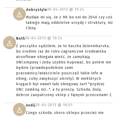
30-04-2013 @
15:24
dobrystyle
Wydaje mi się, że z HK bo oni do 2040 czy coś
takiego mają oddzielne urzędy i struktury, niż
Chiny.
30-04-2013 @
10:24
Nath
Z początku sądziłem, że to kaczka dziennikarska,
bo średnio raz do roku zagraniczne środowiska
airsoftowe obiegała wieść, że zamykają
UNCompany i żeby szybko kupować, bo potem nie
będzie (prawdopodobnie sami
pracownicy/właściciele puszczali takie info w
obieg, coby zwiększyć obroty). W niektórych
kręgach był nawet taki obiegowy żart "prędzej
UNC zamkną niż...", a tu proszę. Szkoda, duży,
dobrze zaopatrzony sklep z fajnymi przecenami :(.
30-04-2013 @
16:01
exdij
Czego szkoda, skoro sklepu przecież nie