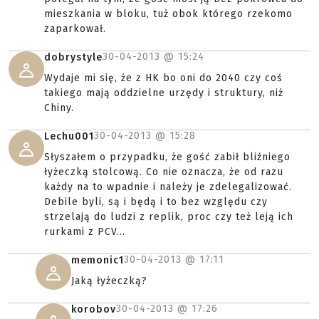
mieszkania w bloku, tuż obok którego rzekomo
zaparkował.
30-04-2013 @
15:24
dobrystyle
Wydaje mi się, że z HK bo oni do 2040 czy coś
takiego mają oddzielne urzędy i struktury, niż
Chiny.
30-04-2013 @
15:28
Lechu001
Słyszałem o przypadku, że gość zabił bliźniego
łyżeczką stolcową. Co nie oznacza, że od razu
każdy na to wpadnie i należy je zdelegalizować.
Debile byli, są i będą i to bez względu czy
strzelają do ludzi z replik, proc czy też leją ich
rurkami z PCV...
30-04-2013 @
17:11
memonic1
Jaką łyżeczką?
30-04-2013 @
17:26
korobov