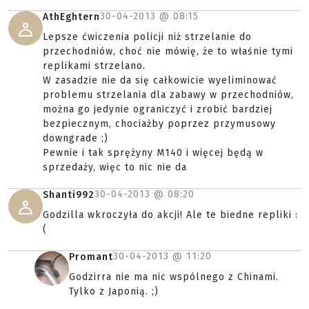
30-04-2013 @
08:15
AthEghtern
Lepsze ćwiczenia policji niż strzelanie do
przechodniów, choć nie mówię, że to właśnie tymi
replikami strzelano.
W zasadzie nie da się całkowicie wyeliminować
problemu strzelania dla zabawy w przechodniów,
można go jedynie ograniczyć i zrobić bardziej
bezpiecznym, chociażby poprzez przymusowy
downgrade ;)
Pewnie i tak sprężyny M140 i więcej będą w
sprzedaży, więc to nic nie da
30-04-2013 @
08:20
Shanti992
Godzilla wkroczyła do akcji! Ale te biedne repliki :
(
30-04-2013 @
11:20
Promant
Godzirra nie ma nic wspólnego z Chinami.
Tylko z Japonią. ;)