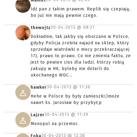
Mamut
Idź pan z takim prawem. Replik się czepiają,
bo już nie mają pewnie czego.
30-04-2013 @
08:27
thewojtz
Dokładnie, tak jakby się oburzano w Polsce,
gdyby Policja zrobiła najazd na sklep, który
sprzedaje wiatrówki o mocy przekraczającej
17J, prawo to prawo. Co nie zmienia faktu, ze
jest to pewien cios dla ludzi, którzy robią
zakupy w HK, byleby nie dotarli do
ukochanego WGC...
30-04-2013 @
11:36
hawker
Hehe w Polsce by były zamieszki;)może
nawet ks. Jarosław by przybył;p
30-04-2013 @
11:39
Lajzer
Monopol na przemoc.
30-04-2013 @
12:38
Foka