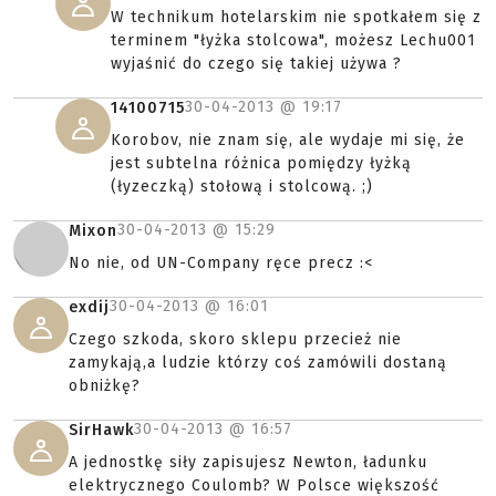
W technikum hotelarskim nie spotkałem się z
terminem "łyżka stolcowa", możesz Lechu001
wyjaśnić do czego się takiej używa ?
30-04-2013 @
19:17
14100715
Korobov, nie znam się, ale wydaje mi się, że
jest subtelna różnica pomiędzy łyżką
(łyzeczką) stołową i stolcową. ;)
30-04-2013 @
15:29
Mixon
No nie, od UN-Company ręce precz :<
30-04-2013 @
16:01
exdij
Czego szkoda, skoro sklepu przecież nie
zamykają,a ludzie którzy coś zamówili dostaną
obniżkę?
30-04-2013 @
16:57
SirHawk
A jednostkę siły zapisujesz Newton, ładunku
elektrycznego Coulomb? W Polsce większość