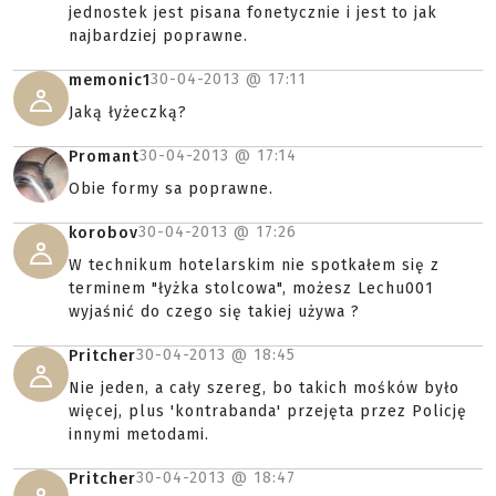
jednostek jest pisana fonetycznie i jest to jak
najbardziej poprawne.
30-04-2013 @
17:11
memonic1
Jaką łyżeczką?
30-04-2013 @
17:14
Promant
Obie formy sa poprawne.
30-04-2013 @
17:26
korobov
W technikum hotelarskim nie spotkałem się z
terminem "łyżka stolcowa", możesz Lechu001
wyjaśnić do czego się takiej używa ?
30-04-2013 @
18:45
Pritcher
Nie jeden, a cały szereg, bo takich mośków było
więcej, plus 'kontrabanda' przejęta przez Policję
innymi metodami.
30-04-2013 @
18:47
Pritcher