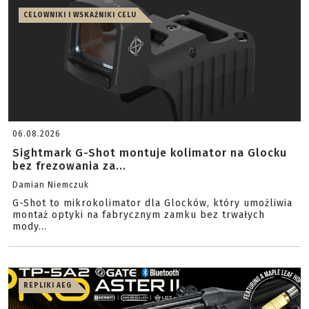
CELOWNIKI I WSKAŹNIKI CELU
06.08.2026
Sightmark G-Shot montuje kolimator na Glocku
bez frezowania za...
Damian Niemczuk
G-Shot to mikrokolimator dla Glocków, który umożliwia
montaż optyki na fabrycznym zamku bez trwałych
mody...
REPLIKI AEG