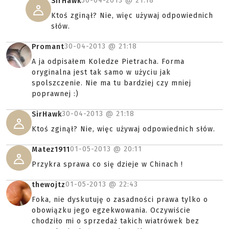
30-04-2013 @
21:18
SirHawk
Ktoś zginął? Nie, więc używaj odpowiednich
słów.
30-04-2013 @
21:18
Promant
A ja odpisałem Koledze Pietracha. Forma
oryginalna jest tak samo w użyciu jak
spolszczenie. Nie ma tu bardziej czy mniej
poprawnej :)
30-04-2013 @
21:18
SirHawk
Ktoś zginął? Nie, więc używaj odpowiednich słów.
01-05-2013 @
20:11
Matez1911
Przykra sprawa co się dzieje w Chinach !
01-05-2013 @
22:43
thewojtz
Foka, nie dyskutuję o zasadności prawa tylko o
obowiązku jego egzekwowania. Oczywiście
chodziło mi o sprzedaż takich wiatrówek bez