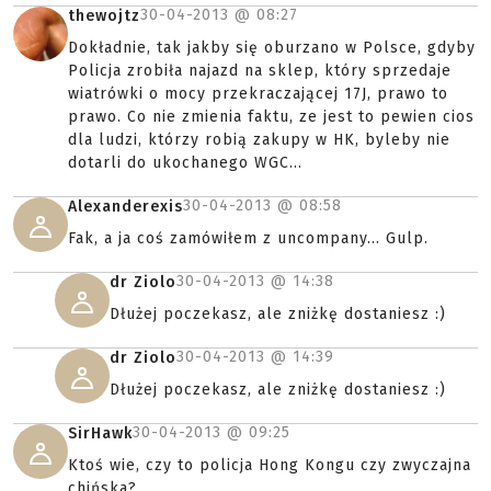
30-04-2013 @
08:27
thewojtz
Dokładnie, tak jakby się oburzano w Polsce, gdyby
Policja zrobiła najazd na sklep, który sprzedaje
wiatrówki o mocy przekraczającej 17J, prawo to
prawo. Co nie zmienia faktu, ze jest to pewien cios
dla ludzi, którzy robią zakupy w HK, byleby nie
dotarli do ukochanego WGC...
30-04-2013 @
08:58
Alexanderexis
Fak, a ja coś zamówiłem z uncompany... Gulp.
30-04-2013 @
14:38
dr Ziolo
Dłużej poczekasz, ale zniżkę dostaniesz :)
30-04-2013 @
14:39
dr Ziolo
Dłużej poczekasz, ale zniżkę dostaniesz :)
30-04-2013 @
09:25
SirHawk
Ktoś wie, czy to policja Hong Kongu czy zwyczajna
chińska?