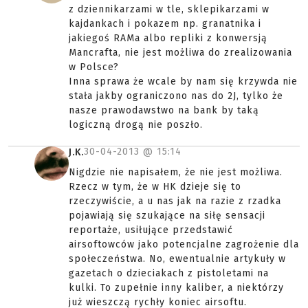
z dziennikarzami w tle, sklepikarzami w
kajdankach i pokazem np. granatnika i
jakiegoś RAMa albo repliki z konwersją
Mancrafta, nie jest możliwa do zrealizowania
w Polsce?
Inna sprawa że wcale by nam się krzywda nie
stała jakby ograniczono nas do 2J, tylko że
nasze prawodawstwo na bank by taką
logiczną drogą nie poszło.
30-04-2013 @
15:14
J.K.
Nigdzie nie napisałem, że nie jest możliwa.
Rzecz w tym, że w HK dzieje się to
rzeczywiście, a u nas jak na razie z rzadka
pojawiają się szukające na siłę sensacji
reportaże, usiłujące przedstawić
airsoftowców jako potencjalne zagrożenie dla
społeczeństwa. No, ewentualnie artykuły w
gazetach o dzieciakach z pistoletami na
kulki. To zupełnie inny kaliber, a niektórzy
już wieszczą rychły koniec airsoftu.