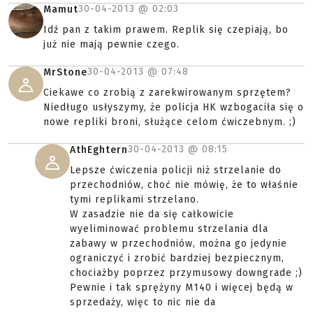
30-04-2013 @
02:03
Mamut
Idź pan z takim prawem. Replik się czepiają, bo
już nie mają pewnie czego.
30-04-2013 @
07:48
MrStone
Ciekawe co zrobią z zarekwirowanym sprzętem?
Niedługo usłyszymy, że policja HK wzbogaciła się o
nowe repliki broni, służące celom ćwiczebnym. ;)
30-04-2013 @
08:15
AthEghtern
Lepsze ćwiczenia policji niż strzelanie do
przechodniów, choć nie mówię, że to właśnie
tymi replikami strzelano.
W zasadzie nie da się całkowicie
wyeliminować problemu strzelania dla
zabawy w przechodniów, można go jedynie
ograniczyć i zrobić bardziej bezpiecznym,
chociażby poprzez przymusowy downgrade ;)
Pewnie i tak sprężyny M140 i więcej będą w
sprzedaży, więc to nic nie da