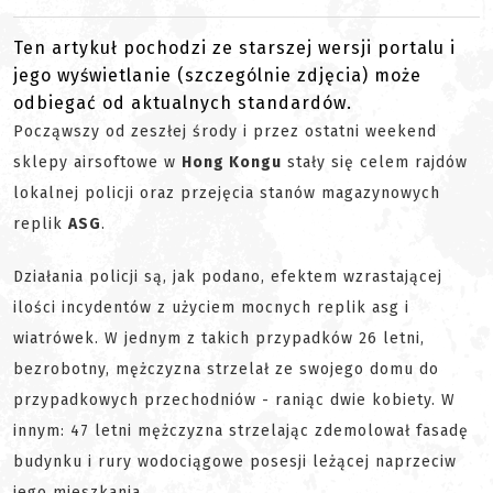
Ten artykuł pochodzi ze starszej wersji portalu i
jego wyświetlanie (szczególnie zdjęcia) może
odbiegać od aktualnych standardów.
Począwszy od zeszłej środy i przez ostatni weekend
sklepy airsoftowe w
Hong Kongu
stały się celem rajdów
lokalnej policji oraz przejęcia stanów magazynowych
replik
ASG
.
Działania policji są, jak podano, efektem wzrastającej
ilości incydentów z użyciem mocnych replik asg i
wiatrówek. W jednym z takich przypadków 26 letni,
bezrobotny, mężczyzna strzelał ze swojego domu do
przypadkowych przechodniów - raniąc dwie kobiety. W
innym: 47 letni mężczyzna strzelając zdemolował fasadę
budynku i rury wodociągowe posesji leżącej naprzeciw
jego mieszkania.