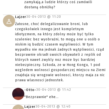
zamykają,a ludzie którzy coś zamówili
dostaną obniżkę?
30-04-2013 @
11:20
Lajzer
Żałosne, choć delegalizowanie broni, lub
czegokolwiek innego jest kompletnym
idiotyzmem, na który zdolny może być tylko
szaleniec bez wyobraźni, to mogą one u osób o
niskim iq budzić czasem wątpliwości. W tym
wypadku nie ma jednak żadnych wątpliwości, rząd
bezprawnie okradł swoich obywateli z replik od
których nawet zwykly noz moze byc bardziej
niebezpieczny. Szkoda, ze w Hong Kongu, 1 pod
wzgledem wolnosci gospodarczej miejscu na Ziemi
znajduja się wrogowie wolnosci, ktorzy maja za nic
prawa wlasnosci jednostek.
30-04-2013 @
11:42
-Otto-
"Bezprawnie" ehe...
30-04-2013 @
12:40
Lajzer