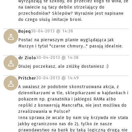
wyrządzają te szkody, bo przecież kogo to wina, że
na świecie są tacy debile strzelający do
przechodniów? Sklepów? Wyraźnie jest napisane
do czego służą imitacje broni.
30-04-2013 @
14:36
Bojeq
Postać na pierwszym planie wyglądająca jak
Murzyn i tytuł "czarne chmury..." pasują idealnie.
30-04-2013 @
14:38
dr Ziolo
Dłużej poczekasz, ale zniżkę dostaniesz :)
30-04-2013 @
14:49
Pritcher
A uważasz że podobnie skonstruowana akcja, z
dziennikarzami w tle, sklepikarzami w kajdankach i
pokazem np. granatnika i jakiegoś RAMa albo
repliki z konwersją Mancrafta, nie jest możliwa do
zrealizowania w Polsce?
Inna sprawa że wcale by nam się krzywda nie stała
jakby ograniczono nas do 2J, tylko że nasze
prawodawstwo na bank by taką logiczną drogą nie