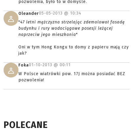
pozwolenia, było to w domyśle.
05-05-2013 @
10:34
Oleander
"
47 letni mężczyzna strzelając zdemolował fasadę
budynku i rury wodociągowe posesji leżącej
naprzeciw jego mieszkania
"
Oni w tym Hong Kongu to domy z papieru mają czy
jak?
01-10-2013 @
00:11
Foka
W Polsce wiatrówki pow. 17J można posiadać BEZ
pozwolenia!
POLECANE