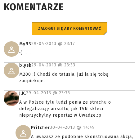
KOMENTARZE
ZALOGUJ SIĘ ABY KOMENTOWAĆ
29-04-2013 @
23:17
MyN3
:(.......
29-04-2013 @
23:33
blysk
M200 :( Chodź do tatusia, już ja się tobą
zaopiekuje.
29-04-2013 @
23:35
J.K.
A w Polsce tylu ludzi penia ze strachu o
delegalizację airsoftu, jak TVN skleci
nieprzychylny reportaż w Uwadze.;p
30-04-2013 @
14:49
Pritcher
A uważasz że podobnie skonstruowana akcja,