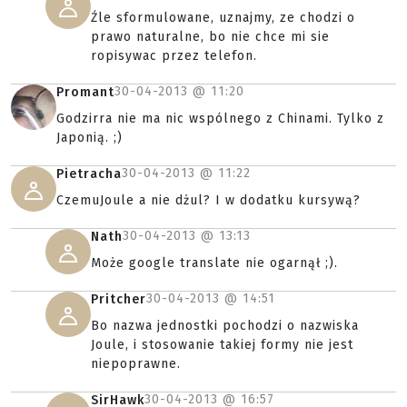
Źle sformulowane, uznajmy, ze chodzi o
prawo naturalne, bo nie chce mi sie
ropisywac przez telefon.
30-04-2013 @
11:20
Promant
Godzirra nie ma nic wspólnego z Chinami. Tylko z
Japonią. ;)
30-04-2013 @
11:22
Pietracha
CzemuJoule a nie dżul? I w dodatku kursywą?
30-04-2013 @
13:13
Nath
Może google translate nie ogarnął ;).
30-04-2013 @
14:51
Pritcher
Bo nazwa jednostki pochodzi o nazwiska
Joule, i stosowanie takiej formy nie jest
niepoprawne.
30-04-2013 @
16:57
SirHawk