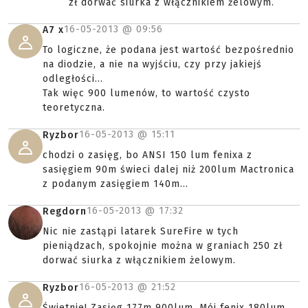
zł dorwać siurka z włącznikiem żelowym.
16-05-2013 @
09:56
A7 x
To logiczne, że podana jest wartość bezpośrednio
na diodzie, a nie na wyjściu, czy przy jakiejś
odległości...
Tak więc 900 lumenów, to wartość czysto
teoretyczna.
16-05-2013 @
15:11
Ryzbor
chodzi o zasięg, bo ANSI 150 lum fenixa z
sasięgiem 90m świeci dalej niż 200lum Mactronica
z podanym zasięgiem 140m...
16-05-2013 @
17:32
Regdorn
Nic nie zastąpi latarek SureFire w tych
pieniądzach, spokojnie można w graniach 250 zł
dorwać siurka z włącznikiem żelowym.
16-05-2013 @
21:52
Ryzbor
Świetnie! Zasięg 177m 900lum. Mój fenix 180lum