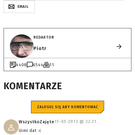
EMAIL
REDAKTOR
Piotr
4408
6544
11
KOMENTARZE
ZALOGUJ SIĘ ABY KOMENTOWAĆ
15-05-2013 @
22:21
WszystkoZajęte
Gimi dat :c