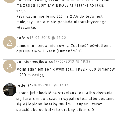
ma zasięg 150m JAPINDOLE ta latarka to jakiś
szajs...
Przy czym mój fenix E25 na 2 AA do tego jest
mniejszy... no ale nie posiada ultrataktycznego
włącznika.
17-05-2013 @
15:22
pafcio
Lumen lumenowi nie równy. Zdolność oświetlenia
opisuje się w luxach (lumen/m^2).
17-05-2013 @
19:39
bunkier-wojkowice
Moim zdaniem Fenix wymiata... TK22 - 650 lumenów
- 230 m zasięgu.
20-05-2013 @
17:17
feder91
Strach już chodzić na strzelanki o.0 Albo dostanie
się laserem po oczach i wypali oko... albo zostanie
się oślepiony latarką 900lm ... super... teraz
stracić oko od kulki to drobny pikuś o.0