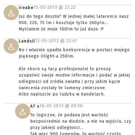
15-05-2013 @
22:22
ireabe
Już do tego doszło? W jednej małej latarence nasz
900, 220, 15 lm i kosztuje tylko 260pln...
Myślałem że moje 100lm to już dużo :P
15-05-2013 @
22:41
Landsil
No i właśnie upadła konkurencja w postaci mojego
pięknego Olight-a 250lm.
Ale skoro są tacy profesjonalni to proszę
uzupełnić swoje modne informacje i podać w jakiej
odległości od źródła światła i przy jakim kącie
świecenia zostały te lumeny zmierzone.
Albo napiszcie po ludzku w kandelach.
16-05-2013 @
09:56
A7 x
To logiczne, że podana jest wartość
bezpośrednio na diodzie, a nie na wyjściu, czy
przy jakiejś odległości...
Tak więc 900 lumenów, to wartość czysto