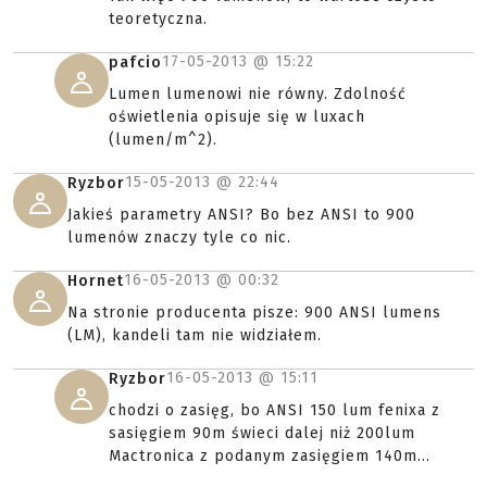
teoretyczna.
17-05-2013 @
15:22
pafcio
Lumen lumenowi nie równy. Zdolność
oświetlenia opisuje się w luxach
(lumen/m^2).
15-05-2013 @
22:44
Ryzbor
Jakieś parametry ANSI? Bo bez ANSI to 900
lumenów znaczy tyle co nic.
16-05-2013 @
00:32
Hornet
Na stronie producenta pisze: 900 ANSI lumens
(LM), kandeli tam nie widziałem.
16-05-2013 @
15:11
Ryzbor
chodzi o zasięg, bo ANSI 150 lum fenixa z
sasięgiem 90m świeci dalej niż 200lum
Mactronica z podanym zasięgiem 140m...