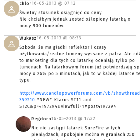
16-05-2013 @
07:12
chlor
Świetny stosunek osiągnięć do ceny.
Nie chciałbym jednak zostać oślepiony latarką o
mocy 900 lumenów.
16-05-2013 @
08:33
Wukasz
Szkoda, że ma gładki reflektor i czasy
użytkowania/realne lumeny wyssane z palca. Ale cóż
to marketing dla tych co latarkę oceniają tylko po
lumenach. Na latarkowym forum już potwierdzają s
mocy o 26% po 5 minutach, jak to w każdej latarce t
typu.
http://www.candlepowerforums.com/vb/showthread
359210-
*NEW*-Klarus-ST11-and-
ST2C&p=4197294&viewfull=1#post4197294
16-05-2013 @
17:32
Regdorn
Nic nie zastąpi latarek SureFire w tych
pieniądzach, spokojnie można w graniach 250