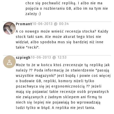
chce się pochwalić repliką. I albo nie ma
pojęcia o rozbieraniu GB, albo im na tym nie
zależy :)
10-06-2013 @
00:34
Promant
A co nowego może wnieść recenzja stocka? Każdy
stock taki sam. Ale może akurat tego ktoś nie
widział, albo spodoba mus się bardziej niż inne
takie "recki".
10-06-2013 @
12:53
szpiegh
Może to że w końcu ktoś zrecenzuje tą replikę jak
należy ?? Poda informację że stwierdzenie "pasują
wszystkie magazynki" jest bujdą i powie coś więcej
o budowie GB, repliki, komory niżeli tylko
pozachwyca się jej ergonomicznością ?? Jeżeli
mają się pojawiać takie recenzje osób prywatnych
nie związanych z żadnym sklepem ani firmą to
niech się lepiej nie pojawiają bo wprowadzają
ludzi tylko w błąd. A replika nie jest tania.