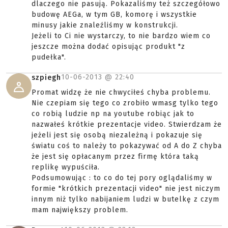
dlaczego nie pasują. Pokazaliśmy też szczegółowo
budowę AEGa, w tym GB, komorę i wszystkie
minusy jakie znaleźliśmy w konstrukcji.
Jeżeli to Ci nie wystarczy, to nie bardzo wiem co
jeszcze można dodać opisując produkt "z
pudełka".
10-06-2013 @
22:40
szpiegh
Promat widzę że nie chwyciłeś chyba problemu.
Nie czepiam się tego co zrobiło wmasg tylko tego
co robią ludzie np na youtube robiąc jak to
nazwałeś krótkie prezentacje video. Stwierdzam że
jeżeli jest się osobą niezależną i pokazuje się
światu coś to należy to pokazywać od A do Z chyba
że jest się opłacanym przez firmę która taką
replikę wypuściła.
Podsumowując : to co do tej pory oglądaliśmy w
formie "krótkich prezentacji video" nie jest niczym
innym niż tylko nabijaniem ludzi w butelkę z czym
mam największy problem.