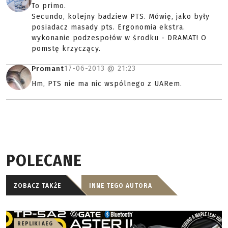
To primo.
Secundo, kolejny badziew PTS. Mówię, jako były
posiadacz masady pts. Ergonomia ekstra.
wykonanie podzespołów w środku - DRAMAT! O
pomstę krzyczący.
17-06-2013 @
21:23
Promant
Hm, PTS nie ma nic wspólnego z UARem.
POLECANE
ZOBACZ TAKŻE
INNE TEGO AUTORA
REPLIKI AEG