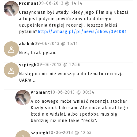
09-06-2013 @
14:14
Promant
Crazyncman był wtedy, kiedy jego film się ukazał,
a tu jest jedynie powtórzony dla dobrego
uzupełnienia drugiej recenzji. Jeszcze jakieś
pytania?
http://wmasg.pl/pl/news/show/394081
09-06-2013 @
15:11
akakak
Niet, brak pytan.
09-06-2013 @
22:56
szpiegh
Następna nic nie wnosząca do tematu recenzja
UAR'a ...
10-06-2013 @
00:34
Promant
A co nowego może wnieść recenzja stocka?
Każdy stock taki sam. Ale może akurat tego
ktoś nie widział, albo spodoba mus się
bardziej niż inne takie "recki".
10-06-2013 @
12:53
szpiegh