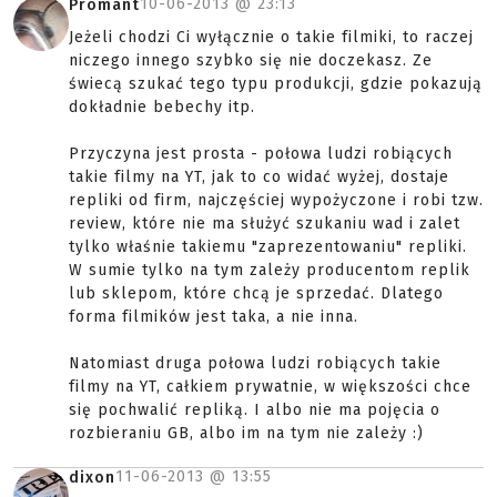
10-06-2013 @
23:13
Promant
Jeżeli chodzi Ci wyłącznie o takie filmiki, to raczej
niczego innego szybko się nie doczekasz. Ze
świecą szukać tego typu produkcji, gdzie pokazują
dokładnie bebechy itp.
Przyczyna jest prosta - połowa ludzi robiących
takie filmy na YT, jak to co widać wyżej, dostaje
repliki od firm, najczęściej wypożyczone i robi tzw.
review, które nie ma służyć szukaniu wad i zalet
tylko właśnie takiemu "zaprezentowaniu" repliki.
W sumie tylko na tym zależy producentom replik
lub sklepom, które chcą je sprzedać. Dlatego
forma filmików jest taka, a nie inna.
Natomiast druga połowa ludzi robiących takie
filmy na YT, całkiem prywatnie, w większości chce
się pochwalić repliką. I albo nie ma pojęcia o
rozbieraniu GB, albo im na tym nie zależy :)
11-06-2013 @
13:55
dixon