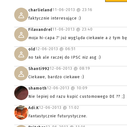
11-06-2013 @
23:16
charlieland
faktycznie interesujące :)
11-06-2013 @
23:40
Filavandrel
moja hi-capa 7' już wygląda ciekawie a z tym b
12-06-2013 @
06:51
old
no tak ale raczej do IPSC niz asg :)
12-06-2013 @
08:19
Shanti992
Ciekawe, bardzo ciekawe :)
12-06-2013 @
10:09
shamoth
Nie lepiej od razu kupić customowego DE ?? ;]
12-06-2013 @
11:02
Adi.K
Fantastycznie futurystyczne.