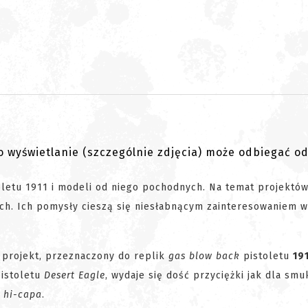
go wyświetlanie (szczególnie zdjęcia) może odbiegać o
oletu 1911 i modeli od niego pochodnych. Na temat projektów
ch. Ich pomysły cieszą się niesłabnącym zainteresowaniem w
 projekt, przeznaczony do replik
gas blow back
pistoletu
19
pistoletu
Desert Eagle
, wydaje się dość przyciężki jak dla smu
w
hi-capa
.