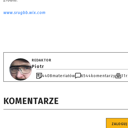
Źródło:
www.srugbb.wix.com
REDAKTOR
Piotr
4408
materiałów
6544
komentarzy
11
KOMENTARZE
ZALOGUJ