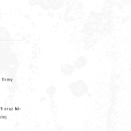
d
 firmy
11
oraz
hi-
kłej