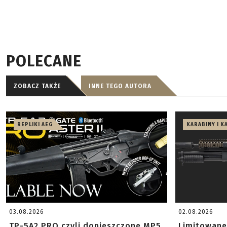
POLECANE
ZOBACZ TAKŻE
INNE TEGO AUTORA
REPLIKI AEG
KARABINY I K
03.08.2026
02.08.2026
TP-5A2 PRO czyli dopieszczone MP5
Limitowane