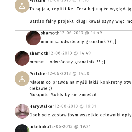
12-06-2013 @
11:16
Pritcher
To są jaja, repliki Kel-Teca hejtują że wyglądają
Bardzo fajny projekt, długi kawał szyny więc 
12-06-2013 @
14:49
shamoth
mmmm... odwrócony granatnik ?? ;]
12-06-2013 @
14:49
shamoth
mmmm... odwrócony granatnik ?? ;]
12-06-2013 @
14:50
Pritcher
Miałem co prawda na myśli jakiś konkretny otw
ciekawie ;)
Mosquito Molds by się zmieścił.
12-06-2013 @
16:31
HaryWalker
Osobiście zostawiłbym wszelkie celowniki optyc
12-06-2013 @
19:21
lukebuka