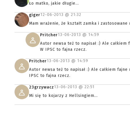
Ło matko, jakie długie...
12-06-2013 @
21:32
giger
Mam wrażenie, że kształt zamka i zastosowane r
13-06-2013 @
14:59
Pritcher
Autor newsa też to napisał :) Ale całkiem
W IPSC to fajna rzecz.
13-06-2013 @
14:59
Pritcher
Autor newsa też to napisał :) Ale całkiem fajn
IPSC to fajna rzecz.
13-06-2013 @
22:51
23grzywacz
Mi się to kojarzy z Hellsingiem...