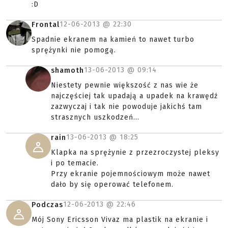
:D
12-06-2013 @
22:30
Frontal
Spadnie ekranem na kamień to nawet turbo
sprężynki nie pomogą.
13-06-2013 @
09:14
shamoth
Niestety pewnie większość z nas wie że
najczęściej tak upadają a upadek na krawędź
zazwyczaj i tak nie powoduje jakichś tam
strasznych uszkodzeń...
13-06-2013 @
18:25
rain
Klapka na sprężynie z przezroczystej pleksy
i po temacie.
Przy ekranie pojemnościowym może nawet
dało by się operować telefonem.
12-06-2013 @
22:46
Podczas
Mój Sony Ericsson Vivaz ma plastik na ekranie i