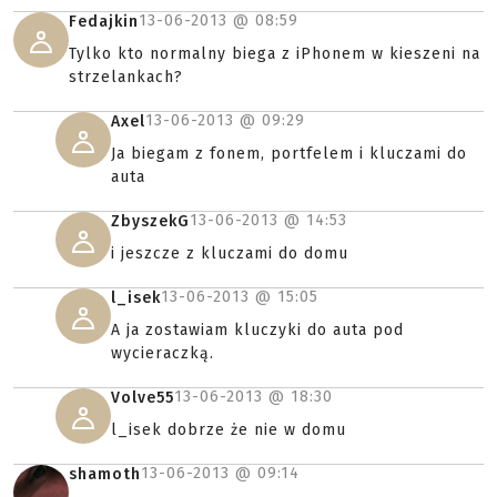
13-06-2013 @
08:59
Fedajkin
Tylko kto normalny biega z iPhonem w kieszeni na
strzelankach?
13-06-2013 @
09:29
Axel
Ja biegam z fonem, portfelem i kluczami do
auta
13-06-2013 @
14:53
ZbyszekG
i jeszcze z kluczami do domu
13-06-2013 @
15:05
l_isek
A ja zostawiam kluczyki do auta pod
wycieraczką.
13-06-2013 @
18:30
Volve55
l_isek dobrze że nie w domu
13-06-2013 @
09:14
shamoth