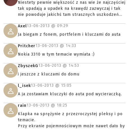
Niestety pewnie większość z nas wie że najczęściej
tak upadają a upadek na krawędź zazwyczaj i tak
nie powoduje jakichś tam strasznych uszkodzeń...
13-06-2013 @
09:29
Axel
Ja biegam z fonem, portfelem i kluczami do auta
13-06-2013 @
14:33
Pritcher
Nokia 3310 w tym temacie wymiata :)
13-06-2013 @
14:53
ZbyszekG
i jeszcze z kluczami do domu
13-06-2013 @
15:05
l_isek
A ja zostawiam kluczyki do auta pod wycieraczką.
13-06-2013 @
18:25
rain
Klapka na sprężynie z przezroczystej pleksy i po
temacie.
Przy ekranie pojemnościowym może nawet dało by