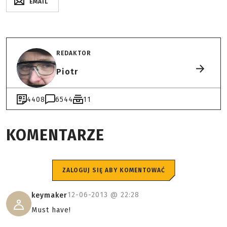
EMAIL
REDAKTOR
Piotr
4408
6544
11
KOMENTARZE
ZALOGUJ SIĘ ABY KOMENTOWAĆ
12-06-2013 @
22:28
keymaker
Must have!