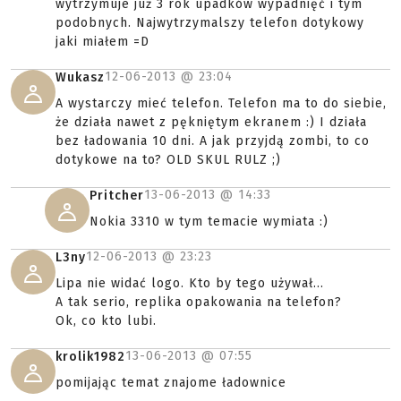
wytrzymuje już 3 rok upadków wypadnięć i tym
podobnych. Najwytrzymalszy telefon dotykowy
jaki miałem =D
12-06-2013 @
23:04
Wukasz
A wystarczy mieć telefon. Telefon ma to do siebie,
że działa nawet z pękniętym ekranem :) I działa
bez ładowania 10 dni. A jak przyjdą zombi, to co
dotykowe na to? OLD SKUL RULZ ;)
13-06-2013 @
14:33
Pritcher
Nokia 3310 w tym temacie wymiata :)
12-06-2013 @
23:23
L3ny
Lipa nie widać logo. Kto by tego używał...
A tak serio, replika opakowania na telefon?
Ok, co kto lubi.
13-06-2013 @
07:55
krolik1982
pomijając temat znajome ładownice