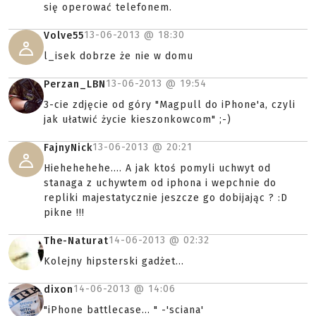
się operować telefonem.
13-06-2013 @
18:30
Volve55
l_isek dobrze że nie w domu
13-06-2013 @
19:54
Perzan_LBN
3-cie zdjęcie od góry "Magpull do iPhone'a, czyli
jak ułatwić życie kieszonkowcom" ;-)
13-06-2013 @
20:21
FajnyNick
Hiehehehehe.... A jak ktoś pomyli uchwyt od
stanaga z uchywtem od iphona i wepchnie do
repliki majestatycznie jeszcze go dobijając ? :D
pikne !!!
14-06-2013 @
02:32
The-Naturat
Kolejny hipsterski gadżet...
14-06-2013 @
14:06
dixon
"iPhone battlecase... " -'sciana'