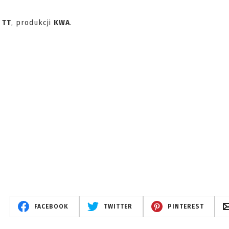
u
TT
, produkcji
KWA
.
FACEBOOK
TWITTER
PINTEREST