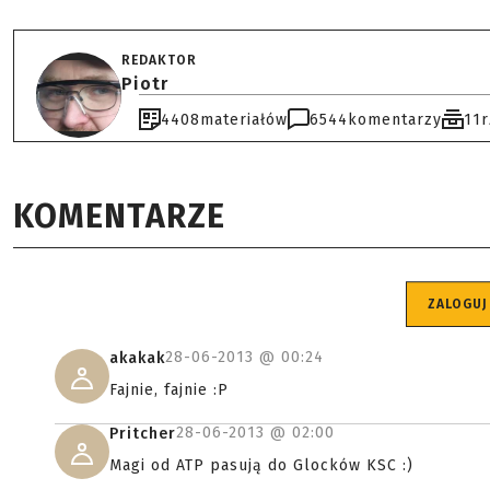
REDAKTOR
Piotr
4408
materiałów
6544
komentarzy
11
KOMENTARZE
ZALOGUJ
28-06-2013 @
00:24
akakak
Fajnie, fajnie :P
28-06-2013 @
02:00
Pritcher
Magi od ATP pasują do Glocków KSC :)