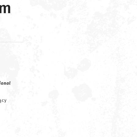
om
d
ional
ący