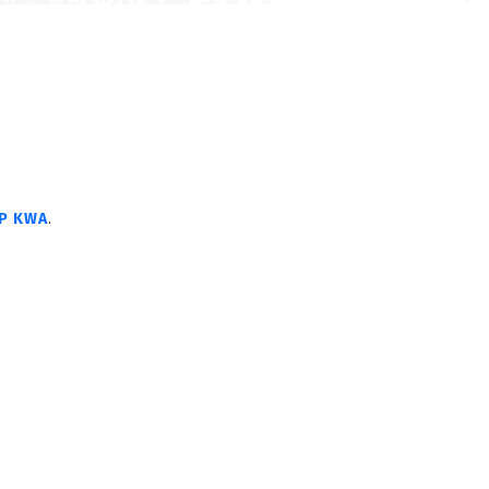
P KWA
.