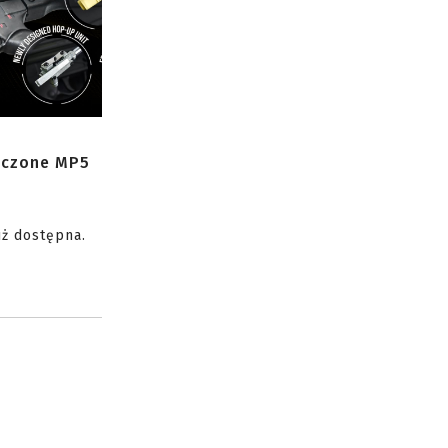
zczone MP5
uż dostępna.