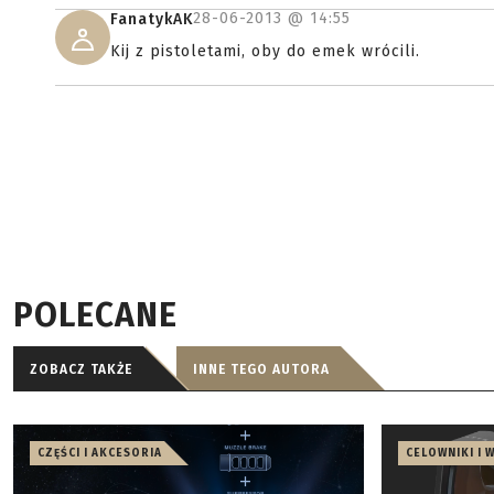
28-06-2013 @
14:55
FanatykAK
Kij z pistoletami, oby do emek wrócili.
POLECANE
ZOBACZ TAKŻE
INNE TEGO AUTORA
CZĘŚCI I AKCESORIA
CELOWNIKI I 