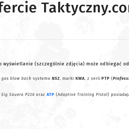
fercie Taktyczny.c
go wyświetlanie (szczególnie zdjęcia) może odbiegać o
y
gas blow back
systemu
NS2
, marki
KWA
, z serii
PTP
(
Profess
Sig Sauera P226
oraz
ATP
(
Adaptive Training Pistol
) posiadaj