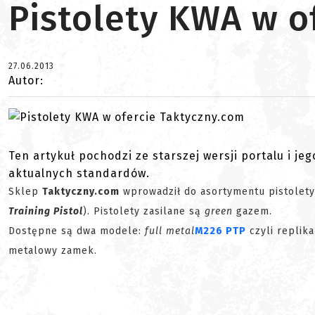
Pistolety KWA w o
27.06.2013
Autor:
Ten artykuł pochodzi ze starszej wersji portalu i je
aktualnych standardów.
Sklep
Taktyczny.com
wprowadził do asortymentu pistolet
Training Pistol
). Pistolety zasilane są
green
gazem.
Dostępne są dwa modele:
full metal
M226 PTP
czyli replika
metalowy zamek.