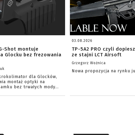
03.08.2026
G-Shot montuje
TP-5A2 PRO czyli dopies
na Glocku bez frezowania
ze stajni LCT Airsoft
Grzegorz Woźnica
zuk
Nowa propozycja na rynku j
krokolimator dla Glocków,
wia montaż optyki na
amku bez trwałych mody...