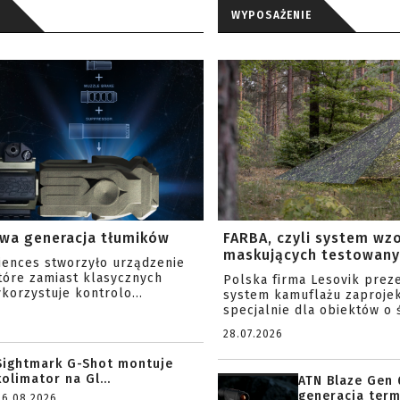
WYPOSAŻENIE
wa generacja tłumików
FARBA, czyli system wz
maskujących testowany 
ciences stworzyło urządzenie
tóre zamiast klasycznych
Polska firma Lesovik prez
korzystuje kontrolo...
system kamuflażu zaproje
specjalnie dla obiektów o ś
28.07.2026
Sightmark G-Shot montuje
kolimator na Gl...
ATN Blaze Gen 
generacja term
06.08.2026