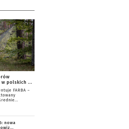
orów
w polskich ...
entuje FARBA –
ktowany
rednie...
6: nowa
owiz...