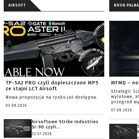
AIRSOFT
BROŃ PALNA
TP-5A2 PRO czyli dopieszczone MP5
MFMD – no
ze stajni LCT Airsoft
Strategic S
wylotowe, k
Nowa propozycja na rynku już dostępna.
przegród wy
03.08.2026
07.08.2026
Airsoftowe Strike Industries
SI-90 czyli...
22.07.2026