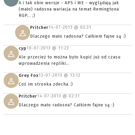
A i tak obie wersje - APS i WE - wyglądają jak
(mało) radosna wariacja na temat Remingtona
RGP... ;)
14-07-2013 @
02:31
Pritcher
Dlaczego mało radosna? Całkiem fajne są :)
10-07-2013 @
11:23
cyp
Ale przecież to można było kupić już od czasu
wprowadzenia repliki...
13-07-2013 @
13:12
Grey Fox
Coś im stronka zdecha :)
14-07-2013 @
02:31
Pritcher
Dlaczego mało radosna? Całkiem fajne są :)