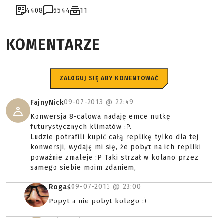
4408
6544
11
KOMENTARZE
ZALOGUJ SIĘ ABY KOMENTOWAĆ
09-07-2013 @
22:49
FajnyNick
Konwersja 8-calowa nadaję emce nutkę
futurystycznych klimatów :P.
Ludzie potrafili kupić całą replikę tylko dla tej
konwersji, wydaję mi się, że pobyt na ich repliki
poważnie zmaleje :P Taki strzał w kolano przez
samego siebie moim zdaniem,
09-07-2013 @
23:00
Rogaś
Popyt a nie pobyt kolego :)