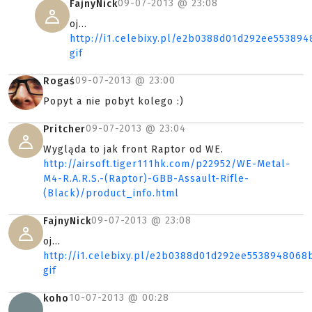
09-07-2013 @
23:08
FajnyNick
oj...
http://i1.celebixy.pl/e2b0388d01d292ee5538
gif
09-07-2013 @
23:00
Rogaś
Popyt a nie pobyt kolego :)
09-07-2013 @
23:04
Pritcher
Wygląda to jak front Raptor od WE.
http://airsoft.tiger111hk.com/p22952/WE-Metal-
M4-R.A.R.S.-(Raptor)-GBB-Assault-Rifle-
(Black)/product_info.html
09-07-2013 @
23:08
FajnyNick
oj...
http://i1.celebixy.pl/e2b0388d01d292ee553894806
gif
10-07-2013 @
00:28
koho