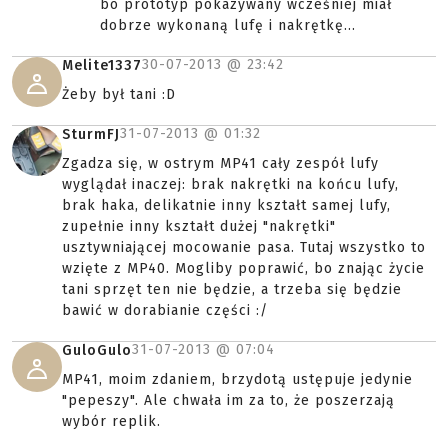
bo prototyp pokazywany wcześniej miał
dobrze wykonaną lufę i nakrętkę...
30-07-2013 @
23:42
Melite1337
Żeby był tani :D
31-07-2013 @
01:32
SturmFJ
Zgadza się, w ostrym MP41 cały zespół lufy
wyglądał inaczej: brak nakrętki na końcu lufy,
brak haka, delikatnie inny kształt samej lufy,
zupełnie inny kształt dużej "nakrętki"
usztywniającej mocowanie pasa. Tutaj wszystko to
wzięte z MP40. Mogliby poprawić, bo znając życie
tani sprzęt ten nie będzie, a trzeba się będzie
bawić w dorabianie części :/
31-07-2013 @
07:04
GuloGulo
MP41, moim zdaniem, brzydotą ustępuje jedynie
"pepeszy". Ale chwała im za to, że poszerzają
wybór replik.