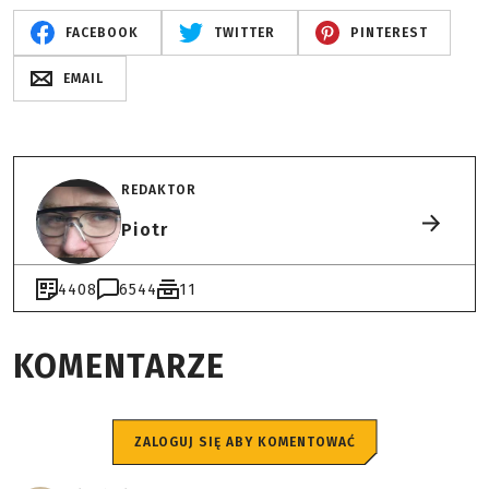
FACEBOOK
TWITTER
PINTEREST
EMAIL
REDAKTOR
Piotr
4408
6544
11
KOMENTARZE
ZALOGUJ SIĘ ABY KOMENTOWAĆ