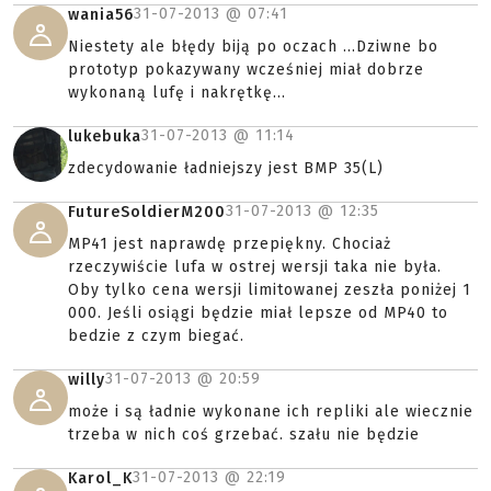
31-07-2013 @
07:41
wania56
Niestety ale błędy biją po oczach ...Dziwne bo
prototyp pokazywany wcześniej miał dobrze
wykonaną lufę i nakrętkę...
31-07-2013 @
11:14
lukebuka
zdecydowanie ładniejszy jest BMP 35(L)
31-07-2013 @
12:35
FutureSoldierM200
MP41 jest naprawdę przepiękny. Chociaż
rzeczywiście lufa w ostrej wersji taka nie była.
Oby tylko cena wersji limitowanej zeszła poniżej 1
000. Jeśli osiągi będzie miał lepsze od MP40 to
bedzie z czym biegać.
31-07-2013 @
20:59
willy
może i są ładnie wykonane ich repliki ale wiecznie
trzeba w nich coś grzebać. szału nie będzie
31-07-2013 @
22:19
Karol_K