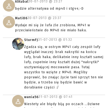
30-07-2013 @
23:27
AlKubal
będzie alternatywa od mp40 i stg44;-D
30-07-2013 @
23:37
Mati86
Wydaje mi się że lufa źle zrobiona, MP41 w
przeciwieństwie do MP40 nie miało haku.
31-07-2013 @
01:32
SturmFJ
Zgadza się, w ostrym MP41 cały zespół lufy
wyglądał inaczej: brak nakrętki na końcu
lufy, brak haka, delikatnie inny kształt samej
lufy, zupełnie inny kształt dużej "nakrętki"
usztywniającej mocowanie pasa. Tutaj
wszystko to wzięte z MP40. Mogliby
poprawić, bo znając życie tani sprzęt ten nie
będzie, a trzeba się będzie bawić w
dorabianie części :/
31-07-2013 @
07:41
wania56
Niestety ale błędy biją po oczach ...Dziwne